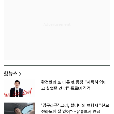
핫뉴스
황정민의 또 다른 팬 등장 "지독히 엮이
고 싶었던 건 너" 폭로녀 직격
'김구라子' 그리, 할머니외 여행서 "친모
전라도에 잘 있어"…유튜브서 언급