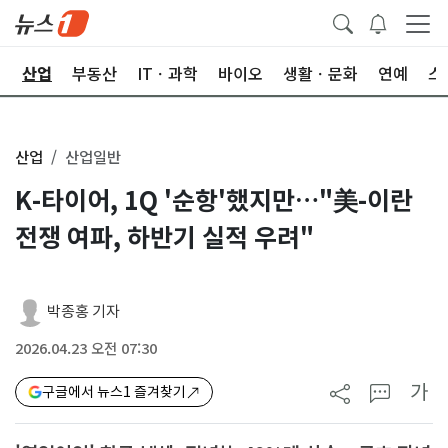
권
산업
부동산
ITㆍ과학
바이오
생활ㆍ문화
연예
스
산업
산업일반
K-타이어, 1Q '순항'했지만…"美-이란
전쟁 여파, 하반기 실적 우려"
박종홍 기자
2026.04.23 오전 07:30
가
구글에서 뉴스1 즐겨찾기