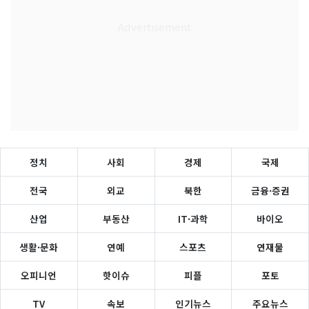
정치
사회
경제
국제
전국
외교
북한
금융·증권
산업
부동산
IT·과학
바이오
생활·문화
연예
스포츠
연재물
오피니언
핫이슈
피플
포토
TV
속보
인기뉴스
주요뉴스