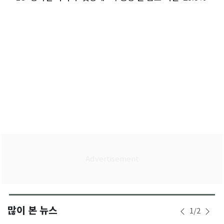
관세' 날벼락
많이 본 뉴스
1
/
2