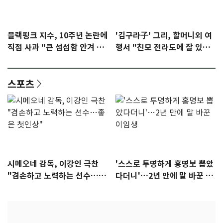
블랙핑크 지수, 10주년 논란에
'김구라子' 그리, 할머니외 여
직접 사과 "큰 섭섭함 안겨 미
행서 "친모 전라도에 잘 있
안"
어"…유튜브서 언급
스포츠
시메오네 감독, 이강인 극찬
'스스로 투명하게 홍명보 뽑았
"겸손하고 노력하는 선수…좋
다더니'…2년 만에 말 바꾼 이
은 첫인상"
임생