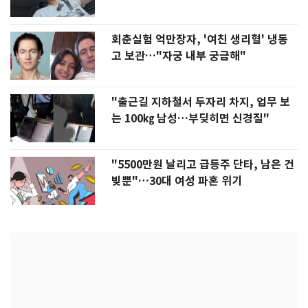
회춘실험 억만장자, '여친 생리혈' 냉동
고 보관…"자궁 내부 궁금해"
"출근길 지하철서 두자리 차지, 업무 보
는 100㎏ 남성…부딪히면 신경질"
"5500만원 날리고 급등주 단타, 남은 건
빚뿐"…30대 여성 파혼 위기