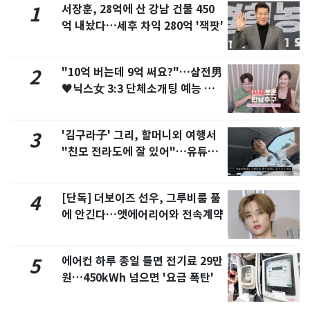
서장훈, 28억에 산 강남 건물 450
1
억 내놨다…세후 차익 280억 '잭팟'
"10억 버는데 9억 써요?"…삼전男
2
♥닉스女 3:3 단체소개팅 예능 화
제
'김구라子' 그리, 할머니외 여행서
3
"친모 전라도에 잘 있어"…유튜브
서 언급
[단독] 더보이즈 선우, 그루비룸 품
4
에 안긴다…앳에어리어와 전속계약
에어컨 하루 종일 틀면 전기료 29만
5
원…450kWh 넘으면 '요금 폭탄'