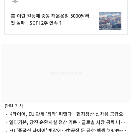
美·이란 갈등에 중동 해운운임 5000달러
첫 돌파…SCFI 2주 연속↑
관련 기사
K타이어, EU 관세 '최악' 피했다…현지생산·신차용 공급으
로 돌파
엘디카본, 당진 순환시설 정상 가동…글로벌 시장 공략 나선
다
EU '중국산 타이어' 빗장에…中공장 둔 금호·넥센 '29.9%