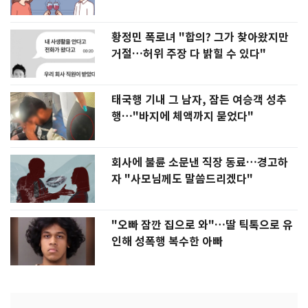
황정민 폭로녀 "합의? 그가 찾아왔지만
거절…허위 주장 다 밝힐 수 있다"
태국행 기내 그 남자, 잠든 여승객 성추
행…"바지에 체액까지 묻었다"
회사에 불륜 소문낸 직장 동료…경고하
자 "사모님께도 말씀드리겠다"
"오빠 잠깐 집으로 와"…딸 틱톡으로 유
인해 성폭행 복수한 아빠