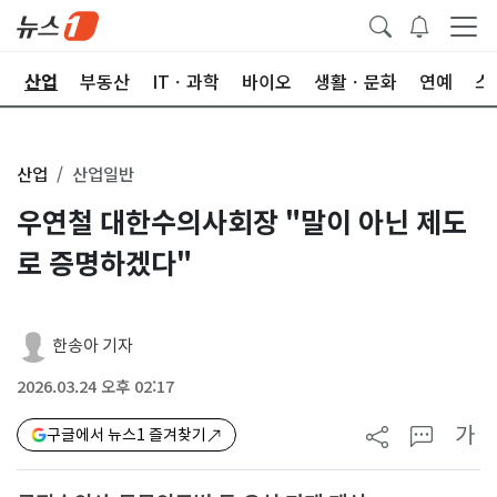
권
산업
부동산
ITㆍ과학
바이오
생활ㆍ문화
연예
스
산업
산업일반
우연철 대한수의사회장 "말이 아닌 제도
로 증명하겠다"
한송아 기자
2026.03.24 오후 02:17
가
구글에서 뉴스1 즐겨찾기