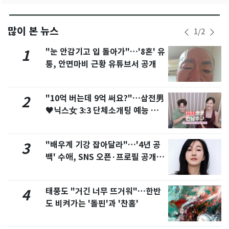
많이 본 뉴스
1
/
2
"눈 안감기고 입 돌아가"…'8혼' 유
1
퉁, 안면마비 근황 유튜브서 공개
"10억 버는데 9억 써요?"…삼전男
2
♥닉스女 3:3 단체소개팅 예능 화
제
"배우계 기강 잡아달라"…'4년 공
3
백' 수애, SNS 오픈·프로필 공개
화제
태풍도 "거긴 너무 뜨거워"…한반
4
도 비켜가는 '돌핀'과 '찬홈'