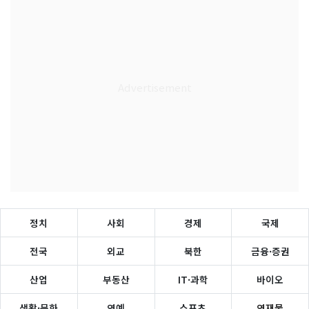
정치
사회
경제
국제
전국
외교
북한
금융·증권
산업
부동산
IT·과학
바이오
생활·문화
연예
스포츠
연재물