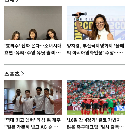
'효리수' 진짜 온다…소녀시대
양자경, 부산국제영화제 '올해
효연·유리·수영 유닛 출격 [N
의 아시아영화인상' 수상…15
이슈]
년만에 부산 온다
스포츠
'역대 최고 멤버' 육상 男 계주
'16일 간 4경기' 결코 가볍지
"일본 가뿐히 넘고 AG 金 따겠
않은 축구대표팀 '임시 감독'