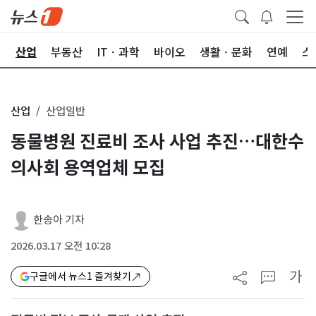
권
산업
부동산
ITㆍ과학
바이오
생활ㆍ문화
연예
스
산업
산업일반
동물병원 진료비 조사 사업 추진…대한수
의사회 용역업체 모집
한송아 기자
2026.03.17 오전 10:28
가
구글에서 뉴스1 즐겨찾기