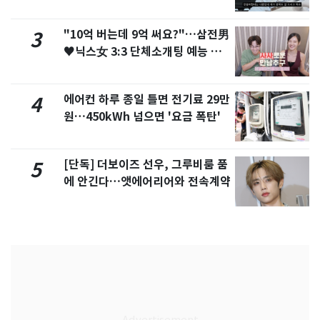
서 언급
"10억 버는데 9억 써요?"…삼전男
3
♥닉스女 3:3 단체소개팅 예능 화
제
에어컨 하루 종일 틀면 전기료 29만
4
원…450kWh 넘으면 '요금 폭탄'
[단독] 더보이즈 선우, 그루비룸 품
5
에 안긴다…앳에어리어와 전속계약