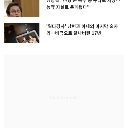
김정렬 "친형 군 복무 중 구타로 사망…
농약 자살로 은폐됐다"
'일타강사' 남편과 아내의 마지막 술자
리…비극으로 끝나버린 17년