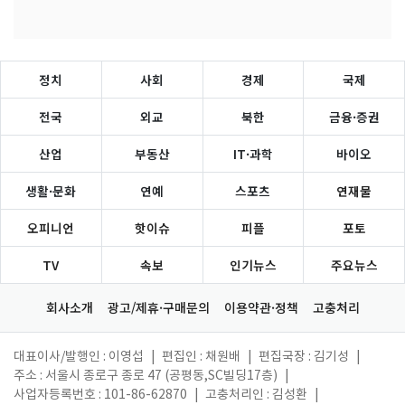
정치
사회
경제
국제
전국
외교
북한
금융·증권
산업
부동산
IT·과학
바이오
생활·문화
연예
스포츠
연재물
오피니언
핫이슈
피플
포토
TV
속보
인기뉴스
주요뉴스
회사소개
광고/제휴·구매문의
이용약관·정책
고충처리
대표이사/발행인 : 이영섭
|
편집인 : 채원배
|
편집국장 : 김기성
|
주소 : 서울시 종로구 종로 47 (공평동,SC빌딩17층)
|
사업자등록번호 : 101-86-62870
|
고충처리인 : 김성환
|