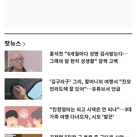
핫뉴스
홍석천 "6개월마다 성병 검사받는다…
그래야 맘 편히 성생활" 깜짝 고백
'김구라子' 그리, 할머니외 여행서 "친모
전라도에 잘 있어"…유튜브서 언급
"친정엄마는 되고 시댁은 안 되냐"…3대
가족 여행 다녀오자, 시모 '발끈'