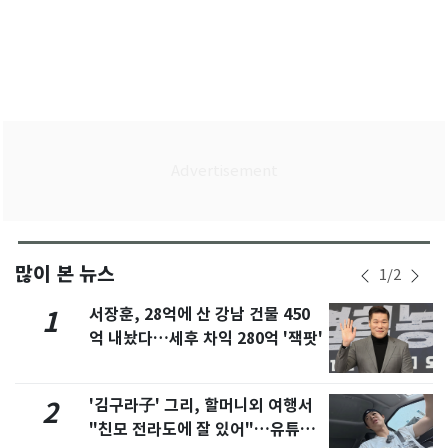
많이 본 뉴스
1
/
2
서장훈, 28억에 산 강남 건물 450
1
억 내놨다…세후 차익 280억 '잭팟'
'김구라子' 그리, 할머니외 여행서
2
"친모 전라도에 잘 있어"…유튜브