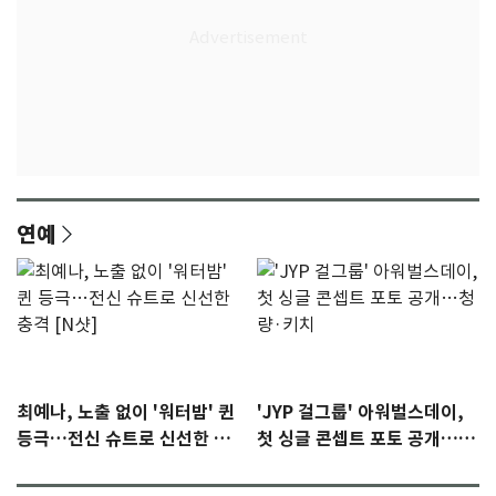
연예
최예나, 노출 없이 '워터밤' 퀸
'JYP 걸그룹' 아워벌스데이,
등극…전신 슈트로 신선한 충
첫 싱글 콘셉트 포토 공개…청
격 [N샷]
량·키치