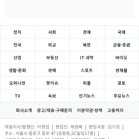
정치
사회
경제
국제
전국
외교
북한
금융·증권
산업
부동산
IT·과학
바이오
생활·문화
연예
스포츠
연재물
오피니언
핫이슈
피플
포토
TV
속보
인기뉴스
주요뉴스
회사소개
광고/제휴·구매문의
이용약관·정책
고충처리
대표이사/발행인 : 이영섭
|
편집인 : 채원배
|
편집국장 : 김기성
|
주소 : 서울시 종로구 종로 47 (공평동,SC빌딩17층)
|