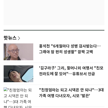
핫뉴스
홍석천 "6개월마다 성병 검사받는다…
그래야 맘 편히 성생활" 깜짝 고백
'김구라子' 그리, 할머니외 여행서 "친모
전라도에 잘 있어"…유튜브서 언급
"친정엄마는 되고 시댁은 안 되냐"…3대
가족 여행 다녀오자, 시모 '발끈'