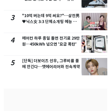
서 언급
"10억 버는데 9억 써요?"…삼전男
3
♥닉스女 3:3 단체소개팅 예능 화
제
에어컨 하루 종일 틀면 전기료 29만
4
원…450kWh 넘으면 '요금 폭탄'
[단독] 더보이즈 선우, 그루비룸 품
5
에 안긴다…앳에어리어와 전속계약