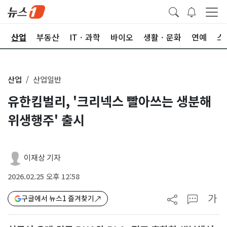
권
산업
부동산
ITㆍ과학
바이오
생활ㆍ문화
연예
스
산업
산업일반
유한킴벌리, '크리넥스 빨아쓰는 생분해
위생행주' 출시
이재상 기자
2026.02.25 오후 12:58
가
구글에서 뉴스1 즐겨찾기