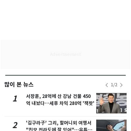
많이 본 뉴스
1
/
2
서장훈, 28억에 산 강남 건물 450
1
억 내놨다…세후 차익 280억 '잭팟'
'김구라子' 그리, 할머니외 여행서
2
"친모 전라도에 잘 있어"…유튜브