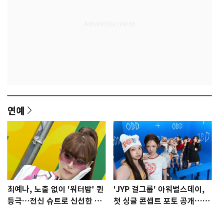
연예
최예나, 노출 없이 '워터밤' 퀸
'JYP 걸그룹' 아워벌스데이,
등극…전신 슈트로 신선한 충
첫 싱글 콘셉트 포토 공개…청
격 [N샷]
량·키치