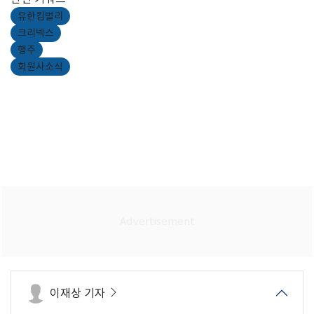
유한킴벌리
크리넥스
행주
회원사소식
이재상 기자