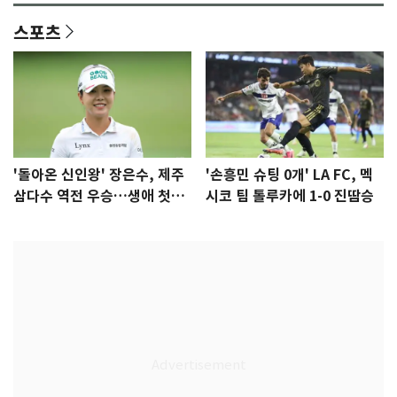
스포츠
'돌아온 신인왕' 장은수, 제주
'손흥민 슈팅 0개' LA FC, 멕
삼다수 역전 우승…생애 첫승
시코 팀 톨루카에 1-0 진땀승
감격