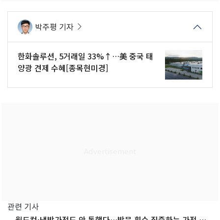
박주평 기자
한화솔루션, 5거래일 33%↑…美 중국 태
양광 견제 수혜[종목현미경]
관련 기사
월드컵·냉방가전도 안 통했다…방문 횟수 집중하는 가전 양