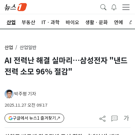
권
산업
부동산
ITㆍ과학
바이오
생활ㆍ문화
연예
스
산업
산업일반
AI 전력난 해결 실마리…삼성전자 "낸드
전력 소모 96% 절감"
박주평 기자
2025.11.27 오전 09:17
가
구글에서 뉴스1 즐겨찾기