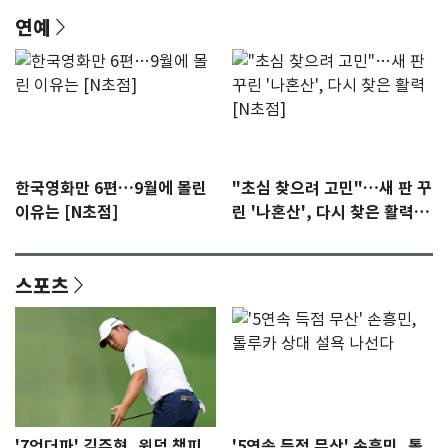
연예
한국영화만 6편…9월에 몰린
"초심 찾으려 고민"…새 판 꾸
이유는 [N초점]
린 '나혼산', 다시 찾은 활력
[N초점]
스포츠
'7언더파' 김주형, 윈덤 챔피
'5연속 득점 무산' 손흥민, 톨