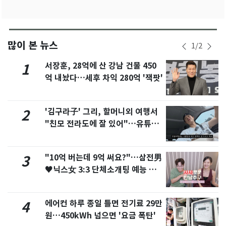
많이 본 뉴스
1
/
2
서장훈, 28억에 산 강남 건물 450
1
억 내놨다…세후 차익 280억 '잭팟'
'김구라子' 그리, 할머니외 여행서
2
"친모 전라도에 잘 있어"…유튜브
서 언급
"10억 버는데 9억 써요?"…삼전男
3
♥닉스女 3:3 단체소개팅 예능 화
제
에어컨 하루 종일 틀면 전기료 29만
4
원…450kWh 넘으면 '요금 폭탄'