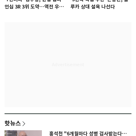
언십 3R 3위 도약…역전 우승
루카 상대 설욕 나선다
정조준(종합)
핫뉴스
홍석천 "6개월마다 성병 검사받는다…