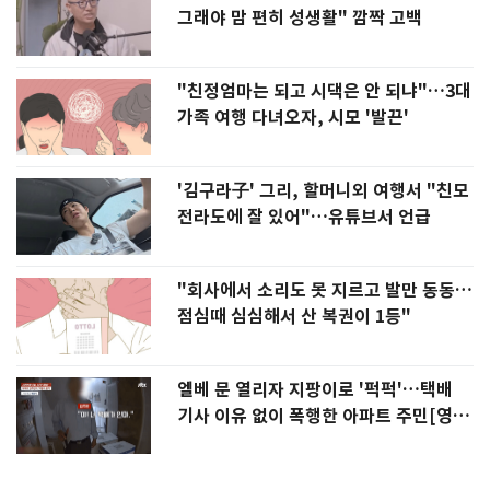
그래야 맘 편히 성생활" 깜짝 고백
"친정엄마는 되고 시댁은 안 되냐"…3대
가족 여행 다녀오자, 시모 '발끈'
'김구라子' 그리, 할머니외 여행서 "친모
전라도에 잘 있어"…유튜브서 언급
"회사에서 소리도 못 지르고 발만 동동…
점심때 심심해서 산 복권이 1등"
엘베 문 열리자 지팡이로 '퍽퍽'…택배
기사 이유 없이 폭행한 아파트 주민[영
상]