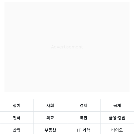
정치
사회
경제
국제
전국
외교
북한
금융·증권
산업
부동산
IT·과학
바이오