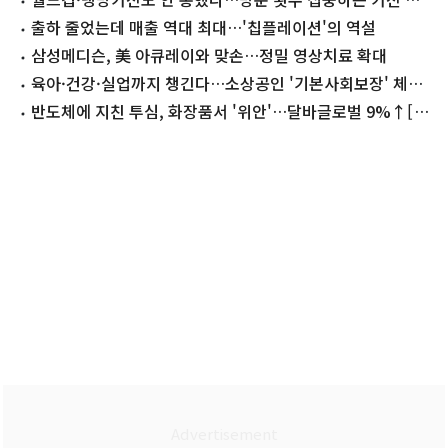
판점
출하 줄었는데 매출 역대 최대…'칩플레이션'의 역설
삼성메디슨, 美 아큐레이와 맞손…정밀 영상치료 확대
육아·건강·실업까지 챙긴다…소상공인 '기본사회보장' 체계
구축
반도체에 지친 투심, 화장품서 '위안'…달바글로벌 9%↑[핫
종목]