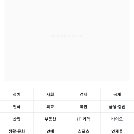
정치
사회
경제
국제
전국
외교
북한
금융·증권
산업
부동산
IT·과학
바이오
생활·문화
연예
스포츠
연재물