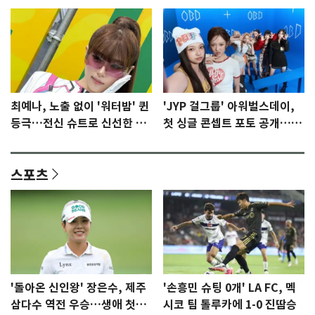
최예나, 노출 없이 '워터밤' 퀸
'JYP 걸그룹' 아워벌스데이,
등극…전신 슈트로 신선한 충
첫 싱글 콘셉트 포토 공개…청
격 [N샷]
량·키치
스포츠
'돌아온 신인왕' 장은수, 제주
'손흥민 슈팅 0개' LA FC, 멕
삼다수 역전 우승…생애 첫승
시코 팀 톨루카에 1-0 진땀승