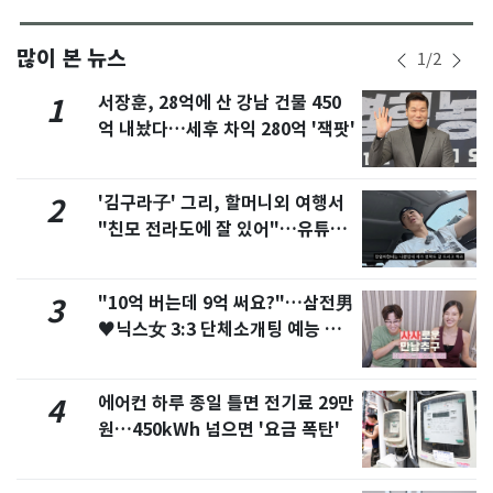
많이 본 뉴스
1
/
2
서장훈, 28억에 산 강남 건물 450
1
억 내놨다…세후 차익 280억 '잭팟'
'김구라子' 그리, 할머니외 여행서
2
"친모 전라도에 잘 있어"…유튜브
서 언급
"10억 버는데 9억 써요?"…삼전男
3
♥닉스女 3:3 단체소개팅 예능 화
제
에어컨 하루 종일 틀면 전기료 29만
4
원…450kWh 넘으면 '요금 폭탄'