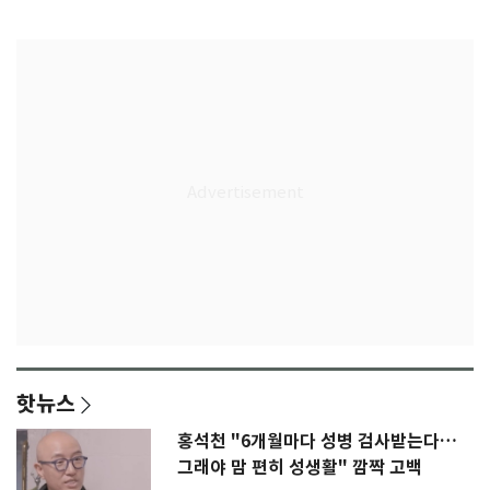
감격
핫뉴스
홍석천 "6개월마다 성병 검사받는다…
그래야 맘 편히 성생활" 깜짝 고백