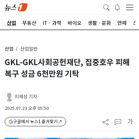
권
산업
부동산
ITㆍ과학
바이오
생활ㆍ문화
연예
스
산업
산업일반
GKL-GKL사회공헌재단, 집중호우 피해
복구 성금 6천만원 기탁
이재상 기자
2025.07.23 오후 05:50
가
구글에서 뉴스1 즐겨찾기