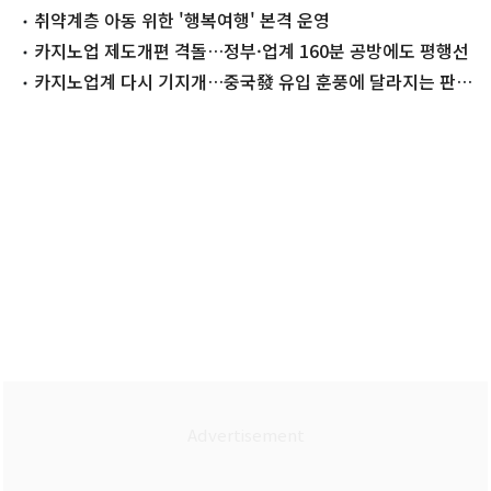
취약계층 아동 위한 '행복여행' 본격 운영
카지노업 제도개편 격돌…정부·업계 160분 공방에도 평행선
카지노업계 다시 기지개…중국發 유입 훈풍에 달라지는 판도
[줌인e종목]