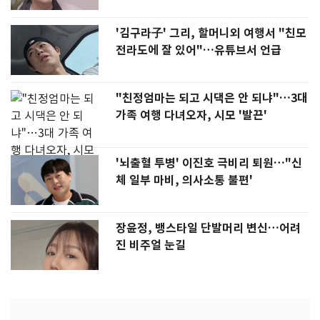
'김구라子' 그리, 할머니외 여행서 "친모
전라도에 잘 있어"…유튜브서 언급
"친정엄마는 되고 시댁은 안 되냐"…3대
가족 여행 다녀오자, 시모 '발끈'
'뇌출혈 투병' 이진호 극비리 퇴원…"신
체 일부 마비, 의사소통 불편'
장윤정, 뱅스타일 단발머리 변신…어려
진 비주얼 눈길