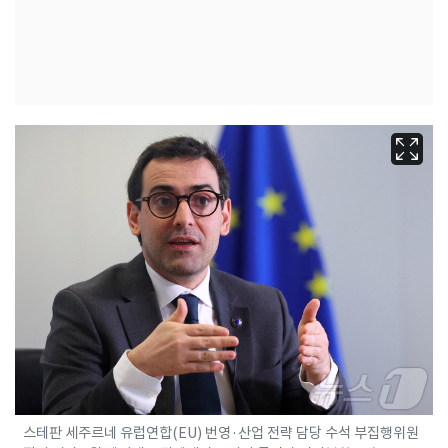
스테판 세주르네 유럽연합(EU) 번영·산업 전략 담당 수석 부집행위원