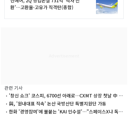
진에어, 2Q 영업손실 731억 '적자 전
환'…고환율·고유가 직격탄(종합)
관련 기사
'창신 쇼크' 코스피, 6700선 아래로…CXMT 상장 첫날 中 시
총 1위[장중시황]
與, '원내대표 직속' 논산 국방산단 특별지원단 가동
한화 '경영참여'에 불붙는 'KAI 인수설'…"스페이스X냐 독과
점이냐"