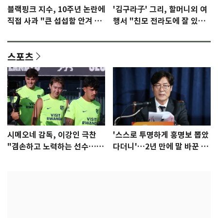
블랙핑크 지수, 10주년 논란에
'김구라子' 그리, 할머니외 여
직접 사과 "큰 섭섭함 안겨 미
행서 "친모 전라도에 잘 있
안"
어"…유튜브서 언급
스포츠
시메오네 감독, 이강인 극찬
'스스로 투명하게 홍명보 뽑았
"겸손하고 노력하는 선수…좋
다더니'…2년 만에 말 바꾼 이
은 첫인상"
임생