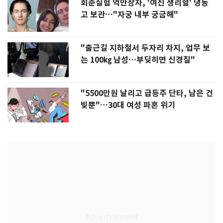
회춘실험 억만장자, '여친 생리혈' 냉동
고 보관…"자궁 내부 궁금해"
"출근길 지하철서 두자리 차지, 업무 보
는 100㎏ 남성…부딪히면 신경질"
"5500만원 날리고 급등주 단타, 남은 건
빚뿐"…30대 여성 파혼 위기