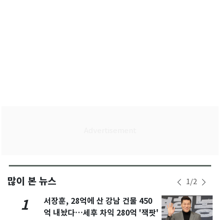
많이 본 뉴스
1
/
2
서장훈, 28억에 산 강남 건물 450
1
억 내놨다…세후 차익 280억 '잭팟'