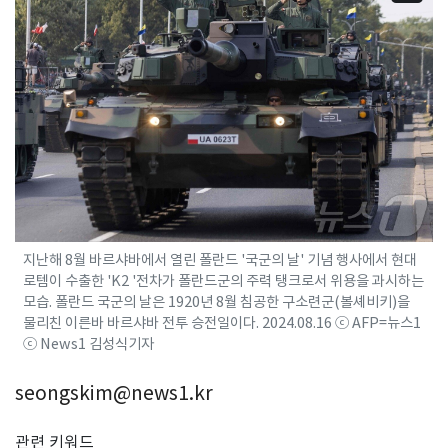
지난해 8월 바르샤바에서 열린 폴란드 '국군의 날' 기념 행사에서 현대
로템이 수출한 'K2 '전차가 폴란드군의 주력 탱크로서 위용을 과시하는
모습. 폴란드 국군의 날은 1920년 8월 침공한 구소련군(볼셰비키)을
물리친 이른바 바르샤바 전투 승전일이다. 2024.08.16 ⓒ AFP=뉴스1
ⓒ News1 김성식기자
seongskim@news1.kr
관련 키워드