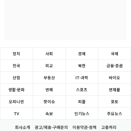
정치
사회
경제
국제
전국
외교
북한
금융·증권
산업
부동산
IT·과학
바이오
생활·문화
연예
스포츠
연재물
오피니언
핫이슈
피플
포토
TV
속보
인기뉴스
주요뉴스
회사소개
광고/제휴·구매문의
이용약관·정책
고충처리