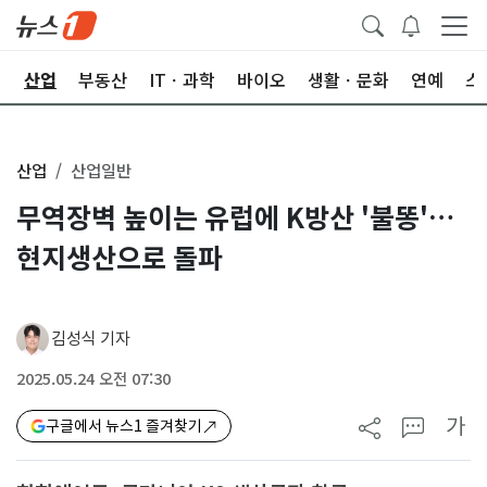
권
산업
부동산
ITㆍ과학
바이오
생활ㆍ문화
연예
스
산업
산업일반
무역장벽 높이는 유럽에 K방산 '불똥'…
현지생산으로 돌파
김성식 기자
2025.05.24 오전 07:30
가
구글에서 뉴스1 즐겨찾기