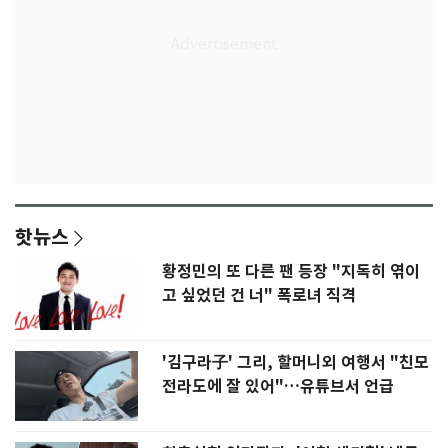
핫뉴스
황정민의 또 다른 팬 등장 "지독히 엮이
고 싶었던 건 너" 폭로녀 직격
'김구라子' 그리, 할머니외 여행서 "친모
전라도에 잘 있어"…유튜브서 언급