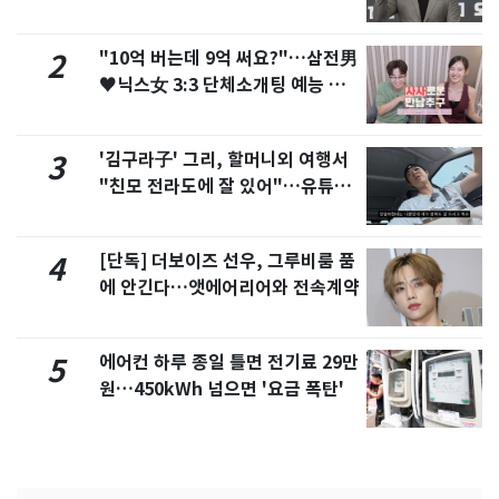
"10억 버는데 9억 써요?"…삼전男
2
♥닉스女 3:3 단체소개팅 예능 화
제
'김구라子' 그리, 할머니외 여행서
3
"친모 전라도에 잘 있어"…유튜브
서 언급
[단독] 더보이즈 선우, 그루비룸 품
4
에 안긴다…앳에어리어와 전속계약
에어컨 하루 종일 틀면 전기료 29만
5
원…450kWh 넘으면 '요금 폭탄'