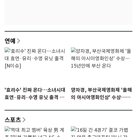
연예
'효리수' 진짜 온다…소녀시대
양자경, 부산국제영화제 '올해
효연·유리·수영 유닛 출격 [N
의 아시아영화인상' 수상…15
이슈]
년만에 부산 온다
스포츠