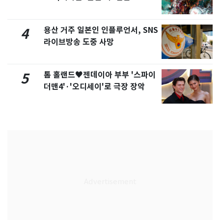
용산 거주 일본인 인플루언서, SNS
4
라이브방송 도중 사망
톰 홀랜드♥젠데이아 부부 '스파이
5
더맨4'·'오디세이'로 극장 장악