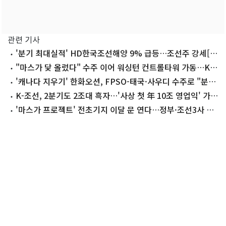
관련 기사
'분기 최대실적' HD한국조선해양 9% 급등…조선주 강세[핫
종목]
"마스가 닻 올렸다" 수주 이어 워싱턴 컨트롤타워 가동…K조
선 날개
'캐나다 지우기' 한화오션, FPSO-태국·사우디 수주로 "분위
기 반전"
K-조선, 2분기도 2조대 흑자…'사상 첫 年 10조 영업익' 가시
권
'마스가 프로젝트' 전초기지 이달 문 연다…정부·조선3사 미
국행