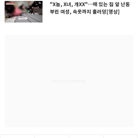
"X놈, X녀, 개XX"…애 있는 집 앞 난동
부린 여성, 속옷까지 훌러덩[영상]