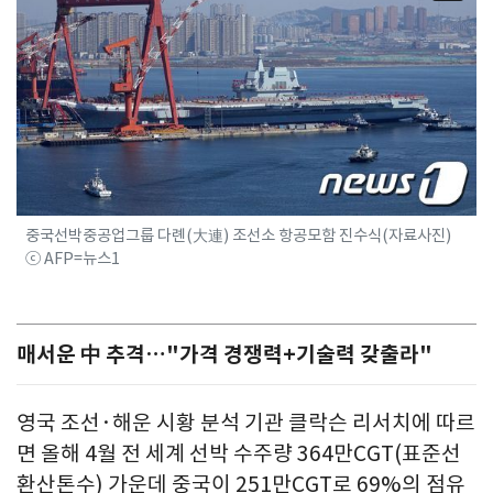
중국선박중공업그룹 다롄(大連) 조선소 항공모함 진수식(자료사진)
ⓒ AFP=뉴스1
매서운 中 추격…"가격 경쟁력+기술력 갖출라"
영국 조선·해운 시황 분석 기관 클락슨 리서치에 따르
면 올해 4월 전 세계 선박 수주량 364만CGT(표준선
환산톤수) 가운데 중국이 251만CGT로 69%의 점유