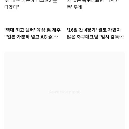
'역대 최고 멤버' 육상 男 계주
'16일 간 4경기' 결코 가볍지
"일본 가뿐히 넘고 AG 金 따겠
않은 축구대표팀 '임시 감독'
다"
무게