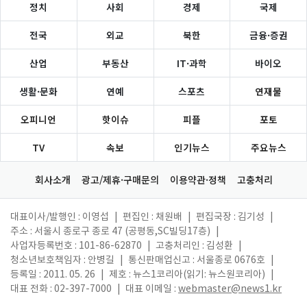
정치
사회
경제
국제
전국
외교
북한
금융·증권
산업
부동산
IT·과학
바이오
생활·문화
연예
스포츠
연재물
오피니언
핫이슈
피플
포토
TV
속보
인기뉴스
주요뉴스
회사소개
광고/제휴·구매문의
이용약관·정책
고충처리
대표이사/발행인 : 이영섭
|
편집인 : 채원배
|
편집국장 : 김기성
|
주소 : 서울시 종로구 종로 47 (공평동,SC빌딩17층)
|
사업자등록번호 : 101-86-62870
|
고충처리인 : 김성환
|
청소년보호책임자 : 안병길
|
통신판매업신고 : 서울종로 0676호
|
등록일 : 2011. 05. 26
|
제호 : 뉴스1코리아(읽기: 뉴스원코리아)
|
대표 전화 : 02-397-7000
|
대표 이메일 :
webmaster@news1.kr