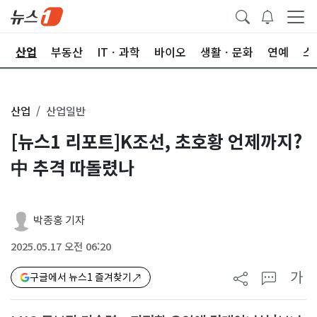
권
산업
부동산
ITㆍ과학
바이오
생활ㆍ문화
연예
스
산업
산업일반
[뉴스1 리포트]K조선, 초호황 언제까지?
中 추격 따돌렸나
박종홍 기자
2025.05.17 오전 06:20
가
구글에서 뉴스1 즐겨찾기