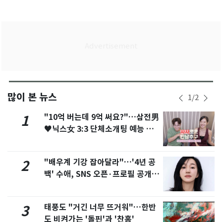
많이 본 뉴스
1
/
2
"10억 버는데 9억 써요?"…삼전男
1
♥닉스女 3:3 단체소개팅 예능 화
제
"배우계 기강 잡아달라"…'4년 공
2
백' 수애, SNS 오픈·프로필 공개
화제
태풍도 "거긴 너무 뜨거워"…한반
3
도 비켜가는 '돌핀'과 '찬홈'