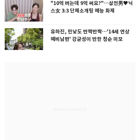
"10억 버는데 9억 써요?"…삼전男♥닉
스女 3:3 단체소개팅 예능 화제
유하진, 민낯도 반짝반짝…'14세 연상
예비남편' 강균성이 반한 청순 미모