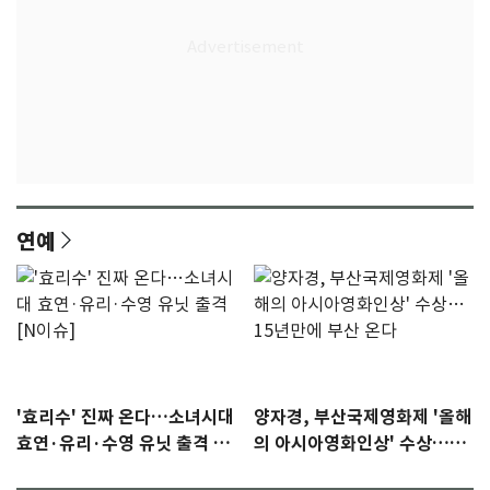
연예
'효리수' 진짜 온다…소녀시대
양자경, 부산국제영화제 '올해
효연·유리·수영 유닛 출격 [N
의 아시아영화인상' 수상…15
이슈]
년만에 부산 온다