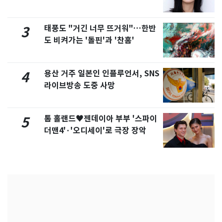
화제
태풍도 "거긴 너무 뜨거워"…한반
3
도 비켜가는 '돌핀'과 '찬홈'
용산 거주 일본인 인플루언서, SNS
4
라이브방송 도중 사망
톰 홀랜드♥젠데이아 부부 '스파이
5
더맨4'·'오디세이'로 극장 장악