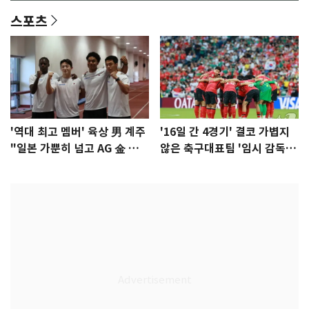
스포츠
'역대 최고 멤버' 육상 男 계주
'16일 간 4경기' 결코 가볍지
"일본 가뿐히 넘고 AG 金 따겠
않은 축구대표팀 '임시 감독'
다"
무게