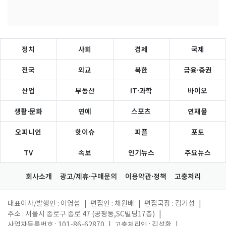
정치
사회
경제
국제
전국
외교
북한
금융·증권
산업
부동산
IT·과학
바이오
생활·문화
연예
스포츠
연재물
오피니언
핫이슈
피플
포토
TV
속보
인기뉴스
주요뉴스
회사소개
광고/제휴·구매문의
이용약관·정책
고충처리
대표이사/발행인 : 이영섭
|
편집인 : 채원배
|
편집국장 : 김기성
|
주소 : 서울시 종로구 종로 47 (공평동,SC빌딩17층)
|
사업자등록번호 : 101-86-62870
|
고충처리인 : 김성환
|