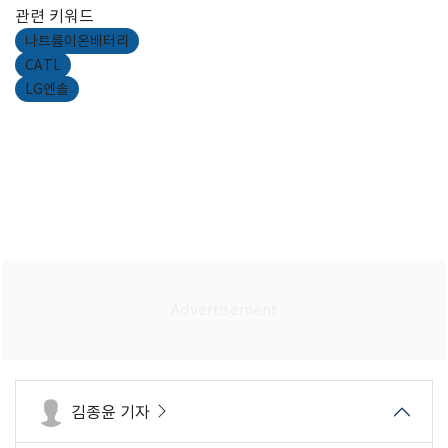
관련 키워드
나트륨이온배터리
CATL
LG엔솔
김종윤 기자