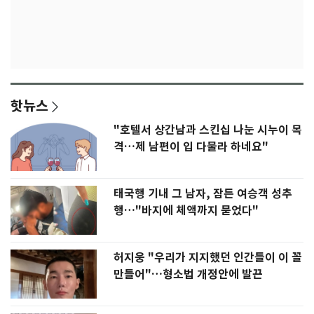
핫뉴스
"호텔서 상간남과 스킨십 나눈 시누이 목
격…제 남편이 입 다물라 하네요"
태국행 기내 그 남자, 잠든 여승객 성추
행…"바지에 체액까지 묻었다"
허지웅 "우리가 지지했던 인간들이 이 꼴
만들어"…형소법 개정안에 발끈