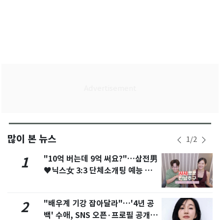
많이 본 뉴스
1
/
2
"10억 버는데 9억 써요?"…삼전男
1
♥닉스女 3:3 단체소개팅 예능 화
제
"배우계 기강 잡아달라"…'4년 공
2
백' 수애, SNS 오픈·프로필 공개