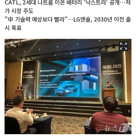
CATL, 2세대 나트륨 이온 배터리 '낙스트라' 공개…저
가 시장 주도
"中 기술력 예상보다 빨라"…LG엔솔, 2030년 이전 출
시 목표