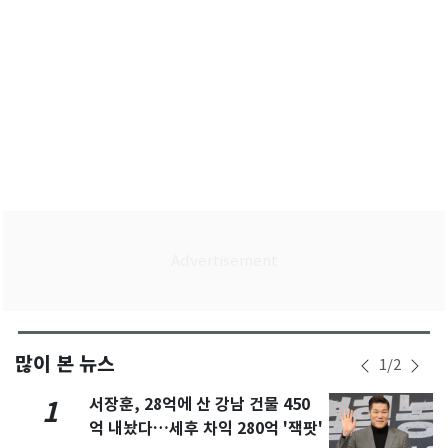
많이 본 뉴스
1
/
2
서장훈, 28억에 산 강남 건물 450
1
억 내놨다…세후 차익 280억 '잭팟'