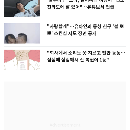
'김구라子' 그리, 할머니외 여행서 "친모
전라도에 잘 있어"…유튜브서 언급
"사랑할게"…유아인의 동성 친구 '볼 뽀
뽀' 스킨십 시도 장면 공개
"회사에서 소리도 못 지르고 발만 동동…
점심때 심심해서 산 복권이 1등"