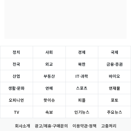
정치
사회
경제
국제
전국
외교
북한
금융·증권
산업
부동산
IT·과학
바이오
생활·문화
연예
스포츠
연재물
오피니언
핫이슈
피플
포토
TV
속보
인기뉴스
주요뉴스
회사소개
광고/제휴·구매문의
이용약관·정책
고충처리