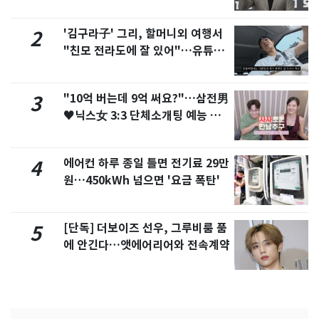
'김구라子' 그리, 할머니외 여행서
2
"친모 전라도에 잘 있어"…유튜브
서 언급
"10억 버는데 9억 써요?"…삼전男
3
♥닉스女 3:3 단체소개팅 예능 화
제
에어컨 하루 종일 틀면 전기료 29만
4
원…450kWh 넘으면 '요금 폭탄'
[단독] 더보이즈 선우, 그루비룸 품
5
에 안긴다…앳에어리어와 전속계약