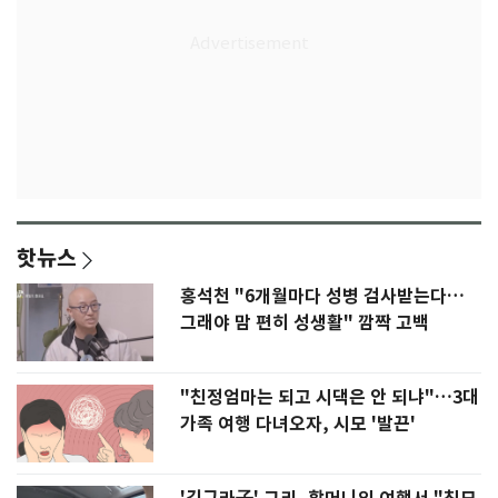
핫뉴스
홍석천 "6개월마다 성병 검사받는다…
그래야 맘 편히 성생활" 깜짝 고백
"친정엄마는 되고 시댁은 안 되냐"…3대
가족 여행 다녀오자, 시모 '발끈'