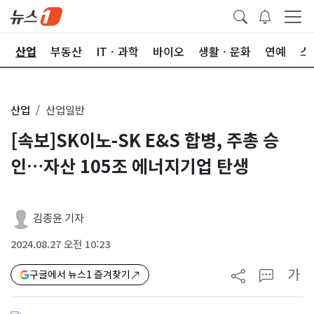
권
산업
부동산
ITㆍ과학
바이오
생활ㆍ문화
연예
스
산업
산업일반
[속보]SK이노-SK E&S 합병, 주총 승
인…자산 105조 에너지기업 탄생
김종윤 기자
2024.08.27 오전 10:23
가
구글에서 뉴스1 즐겨찾기