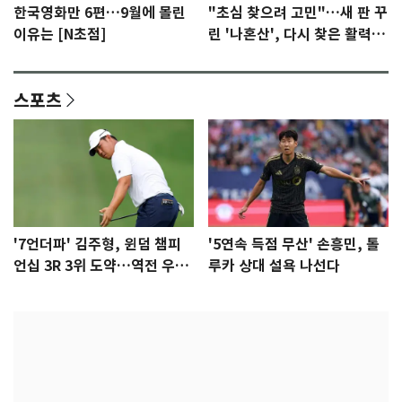
한국영화만 6편…9월에 몰린
"초심 찾으려 고민"…새 판 꾸
이유는 [N초점]
린 '나혼산', 다시 찾은 활력
[N초점]
스포츠
'7언더파' 김주형, 윈덤 챔피
'5연속 득점 무산' 손흥민, 톨
언십 3R 3위 도약…역전 우승
루카 상대 설욕 나선다
정조준(종합)