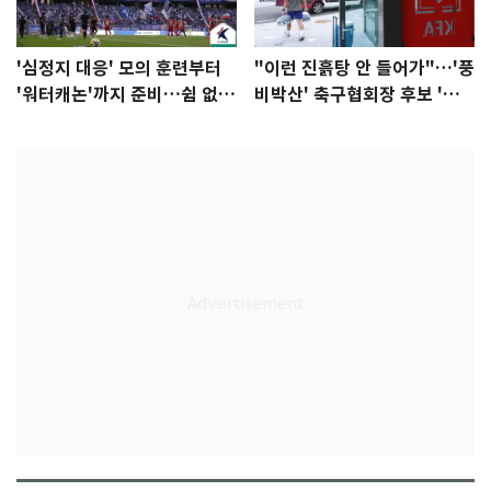
'심정지 대응' 모의 훈련부터
"이런 진흙탕 안 들어가"…'풍
'워터캐논'까지 준비…쉼 없는
비박산' 축구협회장 후보 '실
K리그
종'