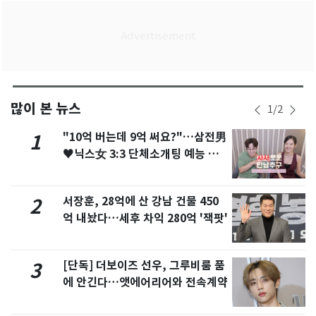
많이 본 뉴스
1
/
2
"10억 버는데 9억 써요?"…삼전男
1
♥닉스女 3:3 단체소개팅 예능 화
제
서장훈, 28억에 산 강남 건물 450
2
억 내놨다…세후 차익 280억 '잭팟'
[단독] 더보이즈 선우, 그루비룸 품
3
에 안긴다…앳에어리어와 전속계약