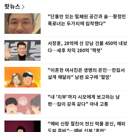
핫뉴스
"단둘만 있는 밀폐된 공간과 술…황정민
폭로녀는 두가지에 집착했다"
서장훈, 28억에 산 강남 건물 450억 내놨
다…세후 차익 280억 '잭팟'
"이혼한 여사친은 생명의 은인…한집서
살게 해달라" 남편 요구에 '절망'
"내 '치부'까지 시모에게 보고하는 남
편…집이 감옥 같다" 아내 고통
"예비 신랑 절친이 전신 먹물 문신, 해외
도피 준비"…예비 신부 '혼란'