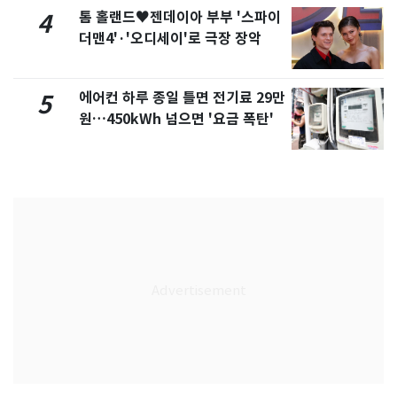
톰 홀랜드♥젠데이아 부부 '스파이
4
더맨4'·'오디세이'로 극장 장악
에어컨 하루 종일 틀면 전기료 29만
5
원…450kWh 넘으면 '요금 폭탄'