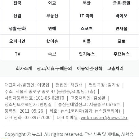
전국
외교
북한
금융·증권
산업
부동산
IT·과학
바이오
생활·문화
연예
스포츠
연재물
오피니언
핫이슈
피플
포토
TV
속보
인기뉴스
주요뉴스
회사소개
광고/제휴·구매문의
이용약관·정책
고충처리
대표이사/발행인 : 이영섭
|
편집인 : 채원배
|
편집국장 : 김기성
|
주소 : 서울시 종로구 종로 47 (공평동,SC빌딩17층)
|
사업자등록번호 : 101-86-62870
|
고충처리인 : 김성환
|
청소년보호책임자 : 안병길
|
통신판매업신고 : 서울종로 0676호
|
등록일 : 2011. 05. 26
|
제호 : 뉴스1코리아(읽기: 뉴스원코리아)
|
대표 전화 : 02-397-7000
|
대표 이메일 :
webmaster@news1.kr
Copyright ⓒ 뉴스1. All rights reserved. 무단 사용 및 재배포, AI학습