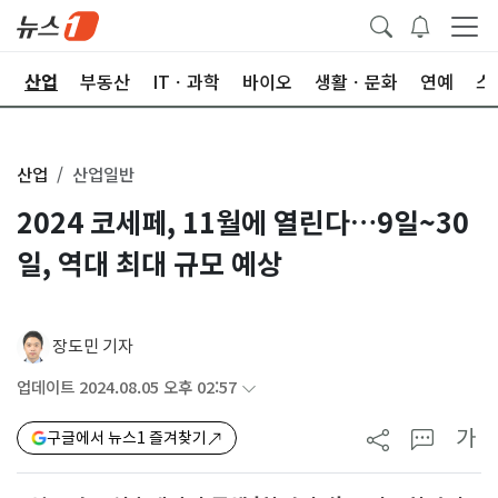
권
산업
부동산
ITㆍ과학
바이오
생활ㆍ문화
연예
스
산업
산업일반
2024 코세페, 11월에 열린다…9일~30
일, 역대 최대 규모 예상
장도민 기자
업데이트 2024.08.05 오후 02:57
가
구글에서 뉴스1 즐겨찾기