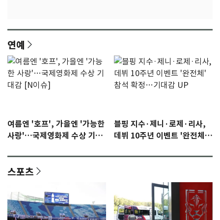
연예
여름엔 '호프', 가을엔 '가능한
블핑 지수·제니·로제·리사,
사랑'…국제영화제 수상 기대
데뷔 10주년 이벤트 '완전체'
감 [N이슈]
참석 확정…기대감 UP
스포츠