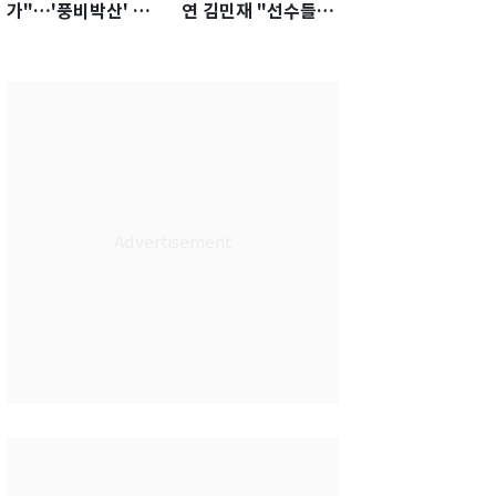
가"…'풍비박산' 축
연 김민재 "선수들도
구협회장 후보 '실종'
못 하기는 했다"