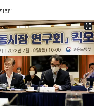
바람직"
에어컨 하루 종일 틀면
6
전기료 29만 원…
450kWh 넘으면 '요금
폭탄'
"캐리비안 베이 여자 탈
7