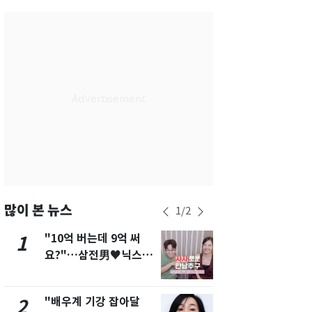
서울
37
℃
부산
35
℃
대구
39
℃
인천
37
℃
광주
38
℃
대전
37
℃
울산
33
℃
강릉
31
℃
많이 본 뉴스
1
/
2
제주
31
℃
"10억 버는데 9억 써
에어컨 하루
1
6
요?"…삼전男♥닉스女
전기료 29만
3:3 단체소개팅 예능 화
450kWh 
제
폭탄'
"배우계 기강 잡아달
"캐리비안 
2
7