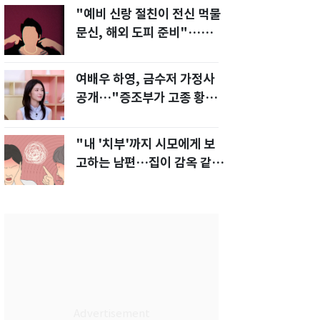
"예비 신랑 절친이 전신 먹물
문신, 해외 도피 준비"…예비
신부 '혼란'
여배우 하영, 금수저 가정사
공개…"증조부가 고종 황제
주치의"
"내 '치부'까지 시모에게 보
고하는 남편…집이 감옥 같
다" 아내 고통