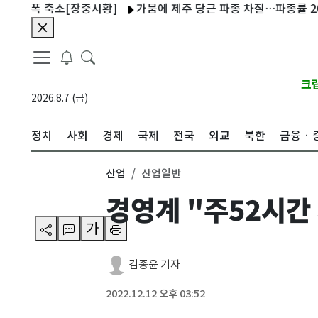
폭 축소[장중시황]
가뭄에 제주 당근 파종 차질…파종률 20%, 전
크
2026.8.7 (금)
정치
사회
경제
국제
전국
외교
북한
금융ㆍ
산업
산업일반
경영계 "주52시간
가
김종윤 기자
2022.12.12 오후 03:52