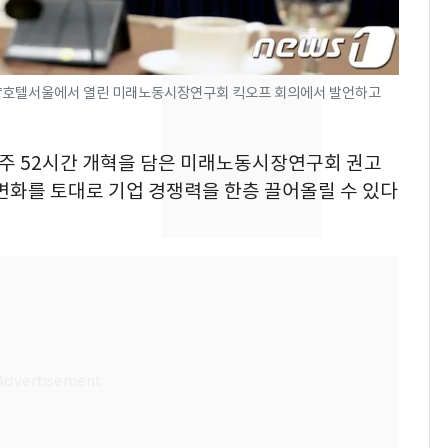
의실에 남자가 있어
요"…경찰 수사
2600만명 사로잡은 '바
8
로얄호텔서울에서 열린 미래노동시장연구회 킥오프 회의에서 발언하고
나나킥 베이비'…농심
의 깜짝 선물
가 주 52시간 개혁을 담은 미래노동시장연구회 권고
축구협회, 외국인 심판
9
변화를 토대로 기업 경쟁력을 한층 끌어올릴 수 있다
들 10여명 대상 '성 접
대' 의혹…월드컵·올림
픽 예선 등
美 상원 클래리티법 처
10
리 난항…민주당 "윤리
·AML 보완 우선"