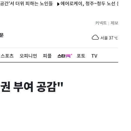
 더위 피하는 노인들
에어로케이, 청주~청두 노선 운항허가 취득
커넥트
제보
|
제주
31
℃
문
서울
37
℃
부산
35
℃
스포츠
오피니언
피플
포토
TV
대구
39
℃
인천
37
℃
권 부여 공감"
광주
38
℃
대전
37
℃
울산
33
℃
강릉
31
℃
제주
31
℃