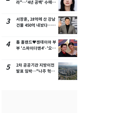
라"…'4년 공백' 수애,
의실에 남자
SNS 오픈·프로필 공개
요"…경찰 
화제
서장훈, 28억에 산 강남
2600만명 
3
8
건물 450억 내놨다…세
나나킥 베이
후 차익 280억 '잭팟'
의 깜짝 선물
톰 홀랜드♥젠데이아 부
축구협회, 
4
9
부 '스파이더맨4'·'오디
들 10여명 대
세이'로 극장 장악
대' 의혹…
픽 예선 등
2차 공공기관 지방이전
美 상원 클
5
10
발표 임박…"나주 혁신
리 난항…민
도시 최적"
·AML 보완