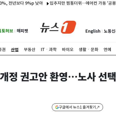
년보다 9%p 낮아
입추지만 찜통더위…에어컨 가동 '공용공간'서
립토허브
해피펫
English
노동신
|
|
산업
증권
부동산
ITㆍ과학
바이오
생활ㆍ문화
연예
 개정 권고안 환영…노사 선택
구글에서 뉴스1 즐겨찾기