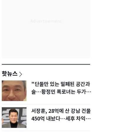
핫뉴스
"단둘만 있는 밀폐된 공간과
술…황정민 폭로녀는 두가지
에 집착했다"
서장훈, 28억에 산 강남 건물
450억 내놨다…세후 차익
280억 '잭팟'