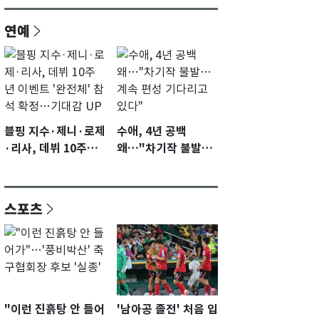
연예
블핑 지수·제니·로제
수애, 4년 공백
·리사, 데뷔 10주년
왜…"차기작 불발…
이벤트 '완전체' 참석
계속 편성 기다리고
확정…기대감 UP
있다"
스포츠
"이런 진흙탕 안 들어
'남아공 졸전' 처음 입