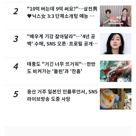
"10억 버는데 9억 써요?"…삼전男
2
♥닉스女 3:3 단체소개팅 예능 화
제
"배우계 기강 잡아달라"…'4년 공
3
백' 수애, SNS 오픈·프로필 공개
화제
태풍도 "거긴 너무 뜨거워"…한반
4
도 비켜가는 '돌핀'과 '찬홈'
용산 거주 일본인 인플루언서, SNS
5
라이브방송 도중 사망