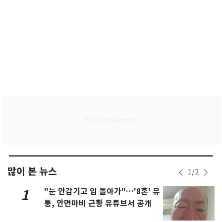
많이 본 뉴스
1
/
2
"눈 안감기고 입 돌아가"…'8혼' 유
1
퉁, 안면마비 근황 유튜브서 공개