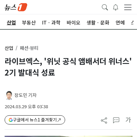
권
산업
부동산
ITㆍ과학
바이오
생활ㆍ문화
연예
스
산업
패션·뷰티
라이브엑스, '위닛 공식 앰배서더 위너스'
2기 발대식 성료
장도민 기자
2024.03.29 오후 03:38
가
구글에서 뉴스1 즐겨찾기