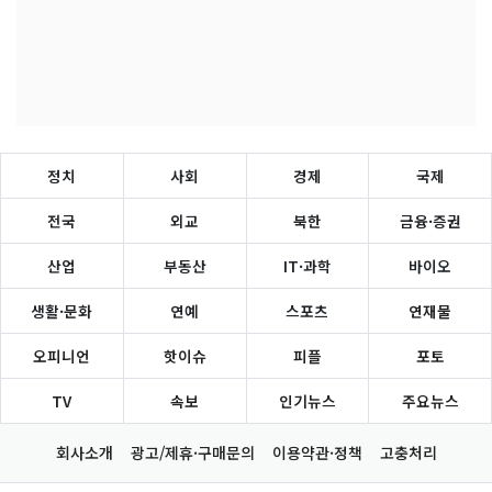
정치
사회
경제
국제
전국
외교
북한
금융·증권
산업
부동산
IT·과학
바이오
생활·문화
연예
스포츠
연재물
오피니언
핫이슈
피플
포토
TV
속보
인기뉴스
주요뉴스
회사소개
광고/제휴·구매문의
이용약관·정책
고충처리