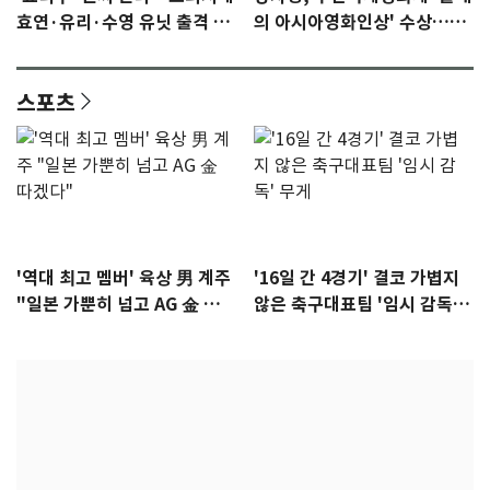
효연·유리·수영 유닛 출격 [N
의 아시아영화인상' 수상…15
이슈]
년만에 부산 온다
스포츠
'역대 최고 멤버' 육상 男 계주
'16일 간 4경기' 결코 가볍지
"일본 가뿐히 넘고 AG 金 따겠
않은 축구대표팀 '임시 감독'
다"
무게