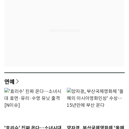
연예
'효리수' 진짜 온다…소녀시대
양자경, 부산국제영화제 '올해