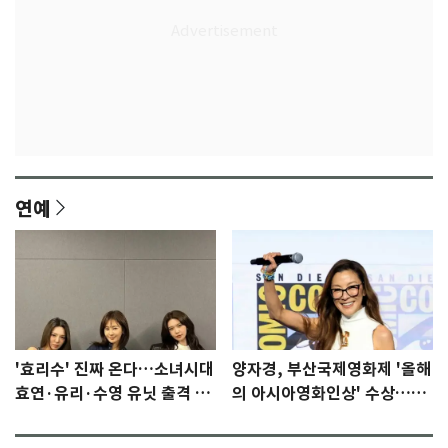
연예
'효리수' 진짜 온다…소녀시대
양자경, 부산국제영화제 '올해
효연·유리·수영 유닛 출격 [N
의 아시아영화인상' 수상…15
이슈]
년만에 부산 온다