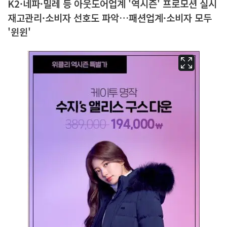
K2·네파·밀레 등 아웃도어업계 '역시즌' 프로모션 실시
재고관리·소비자 선호도 파악…패션업계·소비자 모두
'윈윈'