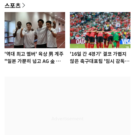
스포츠
'역대 최고 멤버' 육상 男 계주
'16일 간 4경기' 결코 가볍지
"일본 가뿐히 넘고 AG 金 따겠
않은 축구대표팀 '임시 감독'
다"
무게