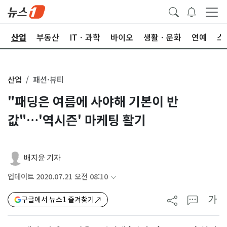
권
산업
부동산
ITㆍ과학
바이오
생활ㆍ문화
연예
스
산업
패션·뷰티
"패딩은 여름에 사야해 기본이 반
값"…'역시즌' 마케팅 활기
배지윤 기자
업데이트 2020.07.21 오전 08:10
가
구글에서 뉴스1 즐겨찾기