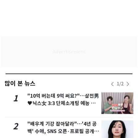
많이 본 뉴스
1
/
2
"10억 버는데 9억 써요?"…삼전男
1
♥닉스女 3:3 단체소개팅 예능 화
제
"배우계 기강 잡아달라"…'4년 공
2
백' 수애, SNS 오픈·프로필 공개