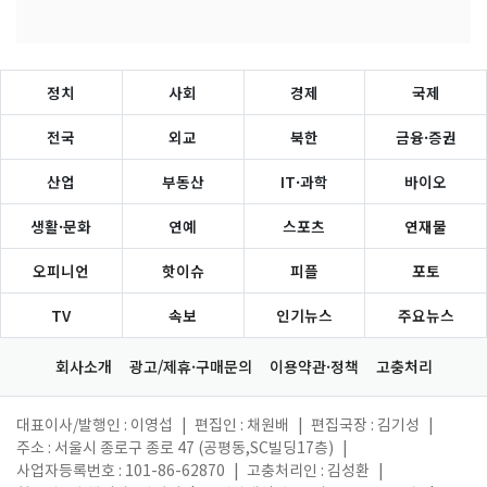
정치
사회
경제
국제
전국
외교
북한
금융·증권
산업
부동산
IT·과학
바이오
생활·문화
연예
스포츠
연재물
오피니언
핫이슈
피플
포토
TV
속보
인기뉴스
주요뉴스
회사소개
광고/제휴·구매문의
이용약관·정책
고충처리
대표이사/발행인 : 이영섭
|
편집인 : 채원배
|
편집국장 : 김기성
|
주소 : 서울시 종로구 종로 47 (공평동,SC빌딩17층)
|
사업자등록번호 : 101-86-62870
|
고충처리인 : 김성환
|