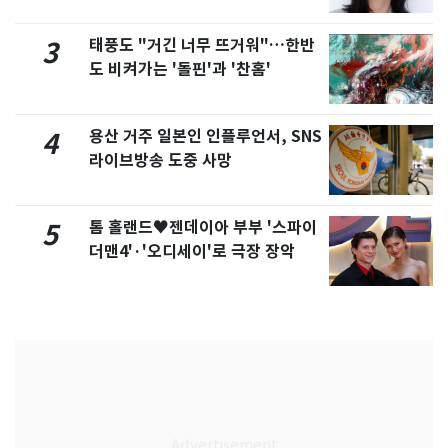
화제
태풍도 "거긴 너무 뜨거워"…한반
3
도 비켜가는 '돌핀'과 '찬홈'
용산 거주 일본인 인플루언서, SNS
4
라이브방송 도중 사망
톰 홀랜드♥젠데이아 부부 '스파이
5
더맨4'·'오디세이'로 극장 장악