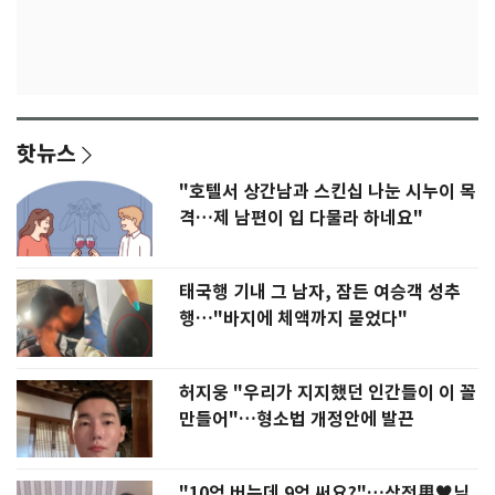
핫뉴스
"호텔서 상간남과 스킨십 나눈 시누이 목
격…제 남편이 입 다물라 하네요"
태국행 기내 그 남자, 잠든 여승객 성추
행…"바지에 체액까지 묻었다"
허지웅 "우리가 지지했던 인간들이 이 꼴
만들어"…형소법 개정안에 발끈
"10억 버는데 9억 써요?"…삼전男♥닉