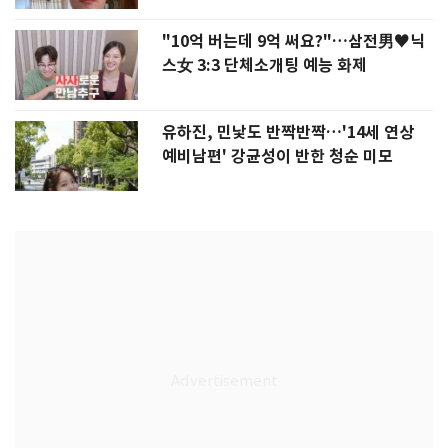
"10억 버는데 9억 써요?"…삼전男♥닉
스女 3:3 단체소개팅 예능 화제
유하진, 민낯도 반짝반짝…'14세 연상
예비남편' 강균성이 반한 청순 미모