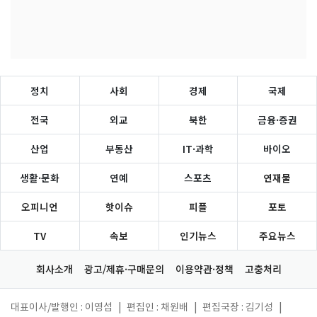
정치
사회
경제
국제
전국
외교
북한
금융·증권
산업
부동산
IT·과학
바이오
생활·문화
연예
스포츠
연재물
오피니언
핫이슈
피플
포토
TV
속보
인기뉴스
주요뉴스
회사소개
광고/제휴·구매문의
이용약관·정책
고충처리
대표이사/발행인 : 이영섭
|
편집인 : 채원배
|
편집국장 : 김기성
|