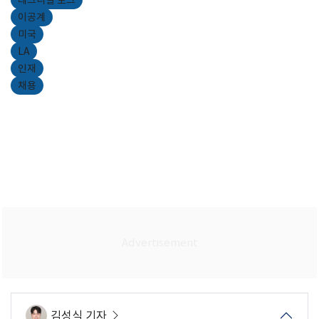
테크니컬 토크
이공계
미국
LA
인재
채용
김성식 기자