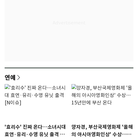
연예
'효리수' 진짜 온다…소녀시대
양자경, 부산국제영화제 '올해
효연·유리·수영 유닛 출격 [N
의 아시아영화인상' 수상…15