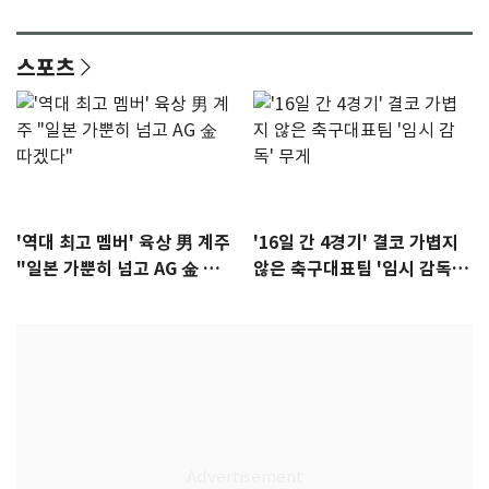
이슈]
년만에 부산 온다
스포츠
'역대 최고 멤버' 육상 男 계주
'16일 간 4경기' 결코 가볍지
"일본 가뿐히 넘고 AG 金 따겠
않은 축구대표팀 '임시 감독'
다"
무게