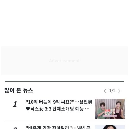
많이 본 뉴스
1
/
2
"10억 버는데 9억 써요?"…삼전男
1
♥닉스女 3:3 단체소개팅 예능 화
제
"배우계 기강 잡아달라"…'4년 공