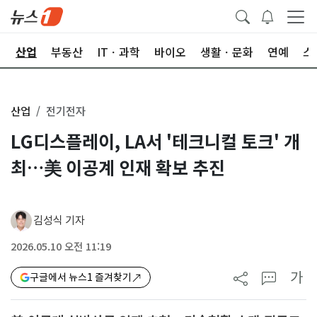
권
산업
부동산
ITㆍ과학
바이오
생활ㆍ문화
연예
스
산업
전기전자
LG디스플레이, LA서 '테크니컬 토크' 개
최…美 이공계 인재 확보 추진
김성식 기자
2026.05.10 오전 11:19
가
구글에서 뉴스1 즐겨찾기