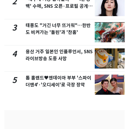
2
백' 수애, SNS 오픈·프로필 공개
화제
태풍도 "거긴 너무 뜨거워"…한반
3
도 비켜가는 '돌핀'과 '찬홈'
용산 거주 일본인 인플루언서, SNS
4
라이브방송 도중 사망
톰 홀랜드♥젠데이아 부부 '스파이
5
더맨4'·'오디세이'로 극장 장악