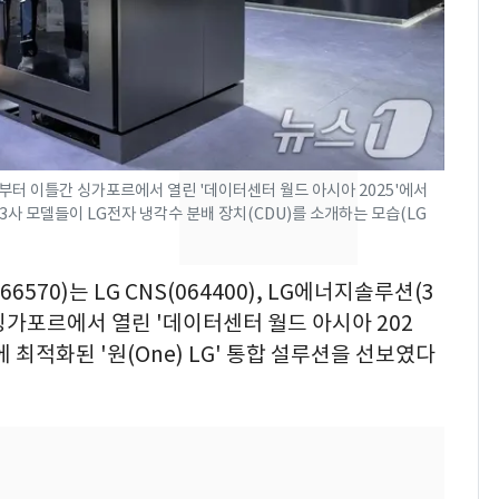
회춘실험 억만장자, '여
7
친 생리혈' 냉동고 보
관…"자궁 내부 궁금
해"
'일타강사' 남편과 아내
8
의 마지막 술자리…비극
으로 끝나버린 17년
8일부터 이틀간 싱가포르에서 열린 '데이터센터 월드 아시아 2025'에서
데 3사 모델들이 LG전자 냉각수 분배 장치(CDU)를 소개하는 모습(LG
[단독] 경찰, '김부장'
9
제작사 회장 수사…자본
6570)는 LG CNS(064400), LG에너지솔루션(3
시장법 위반 의혹
 싱가포르에서 열린 '데이터센터 월드 아시아 202
13호 태풍 '돌핀' 日오
10
 최적화된 '원(One) LG' 통합 설루션을 선보였다
키나와·가고시마현 접
근…26만명 대피령