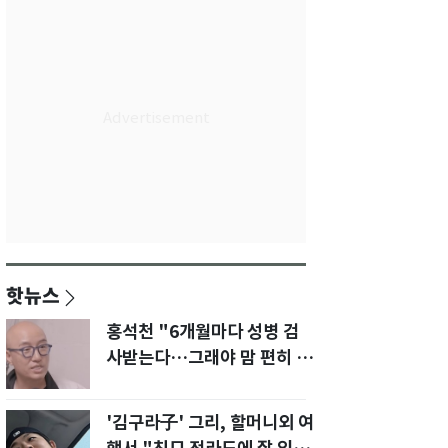
핫뉴스
홍석천 "6개월마다 성병 검
사받는다…그래야 맘 편히 성
생활" 깜짝 고백
'김구라子' 그리, 할머니외 여