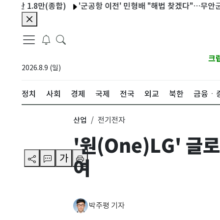
.8만(종합)
'군공항 이전' 민형배 "해법 찾겠다"…무안군수 "협의
크
2026.8.9 (일)
정치
사회
경제
국제
전국
외교
북한
금융ㆍ
산업
전기전자
'원(One)LG'
가
여
박주평 기자