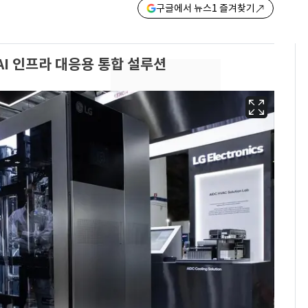
구글에서 뉴스1 즐겨찾기
I 인프라 대응용 통합 설루션
'심판 성접대'가 끝 아니
6
었다…축구협회장 출장
에 부인 3회 동반 '펑펑'