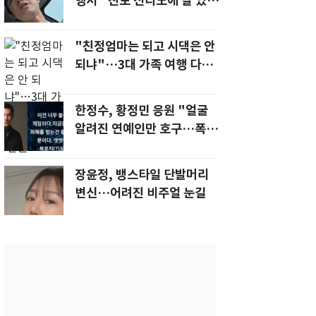
행서 "친모 전라도에 잘 있
어"…유튜브서 언급
"친정엄마는 되고 시댁은 안
되냐"…3대 가족 여행 다녀
오자, 시모 '발끈'
한정수, 황정민 응원 "얼굴
알려진 연예인만 호구…폭로
녀도 신분 공개해라"
장윤정, 뱅스타일 단발머리
변신…어려진 비주얼 눈길