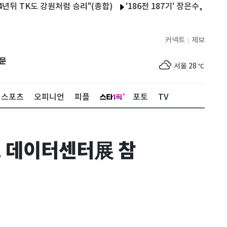
TK도 강원처럼 승리"(종합)
'186전 187기' 장은수, 10년 인내
커넥트
제보
|
제주
29
℃
문
서울
28
℃
부산
25
℃
스포츠
오피니언
피플
포토
TV
대구
28
℃
인천
30
℃
르 데이터센터展 참
광주
33
℃
대전
30
℃
울산
24
℃
강릉
22
℃
제주
29
℃