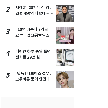
서 언급
서장훈, 28억에 산 강남
회춘실험 억만
2
7
건물 450억 내놨다…세
친 생리혈' 냉동고 보
후 차익 280억 '잭팟'
관…"자궁 
해"
"10억 버는데 9억 써
'일타강사' 
3
8
요?"…삼전男♥닉스女
의 마지막 
3:3 단체소개팅 예능 화
으로 끝나버린
제
에어컨 하루 종일 틀면
[단독] 경찰,
4
9
전기료 29만 원…
제작사 회장
450kWh 넘으면 '요금
시장법 위반
폭탄'
[단독] 더보이즈 선우,
13호 태풍 '
5
10
그루비룸 품에 안긴다…
키나와·가고
앳에어리어와 전속계약
근…26만명