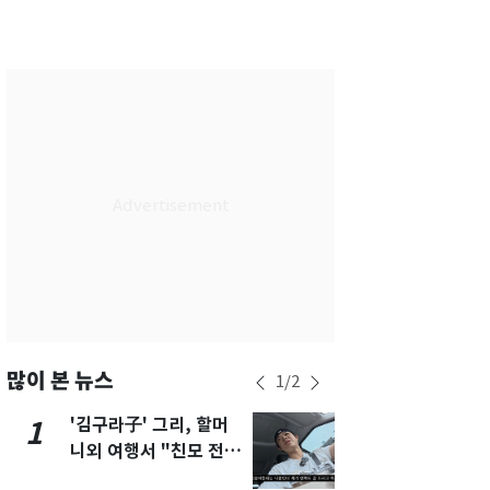
서울
28
℃
부산
25
℃
대구
28
℃
인천
30
℃
광주
33
℃
대전
30
℃
울산
24
℃
강릉
22
℃
제주
29
℃
많이 본 뉴스
1
/
2
'김구라子' 그리, 할머
'심판 성접대
1
6
니외 여행서 "친모 전라
었다…축구
도에 잘 있어"…유튜브
에 부인 3회 