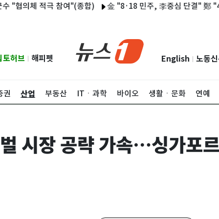
체 적극 참여"(종합)
金 "8·18 민주, 李중심 단결" 鄭 "4년뒤 
립토허브
해피펫
English
노동신
|
|
산업
증권
부동산
ITㆍ과학
바이오
생활ㆍ문화
연예
 글로벌 시장 공략 가속…싱가포