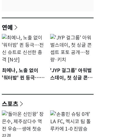
연예
최예나, 노출 없이
'JYP 걸그룹' 아워벌
'워터밤' 퀸 등극…전
스데이, 첫 싱글 콘셉
신 슈트로 신선한 충
트 포토 공개…청량·
격 [N샷]
키치
스포츠