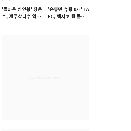
'돌아온 신인왕' 장은
'손흥민 슈팅 0개' LA
수, 제주삼다수 역전
FC, 멕시코 팀 톨루
우승…생애 첫승 감
카에 1-0 진땀승
격