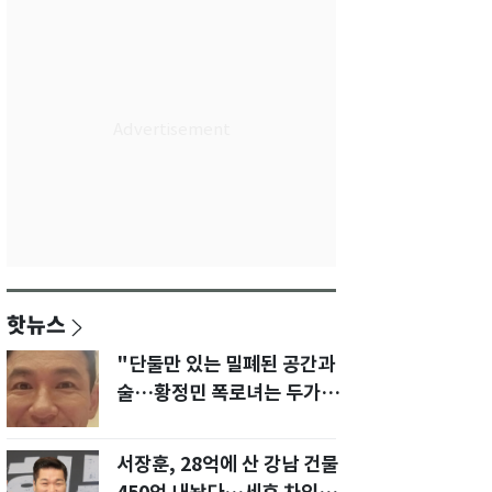
핫뉴스
"단둘만 있는 밀폐된 공간과
술…황정민 폭로녀는 두가지
에 집착했다"
서장훈, 28억에 산 강남 건물