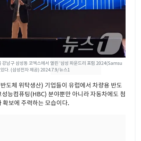
폭탄'
"캐리비안 베이 여자 탈
7
의실에 남자가 있어
요"…경찰 수사
2600만명 사로잡은 '바
8
나나킥 베이비'…농심
의 깜짝 선물
강남구 삼성동 코엑스에서 열린 '삼성 파운드리 포럼 2024(Samsu
축구협회, 외국인 심판
9
 있다. (삼성전자 제공) 2024.7.9/뉴스1
들 10여명 대상 '성 접
대' 의혹…월드컵·올림
리(반도체 위탁생산) 기업들이 유럽에서 차량용 반도
픽 예선 등
 고성능컴퓨팅(HBC) 분야뿐만 아니라 자동차에도 첨
美 상원 클래리티법 처
10
사 확보에 주력하는 모습이다.
리 난항…민주당 "윤리
·AML 보완 우선"