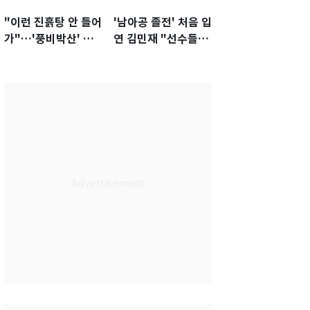
"이런 진흙탕 안 들어
'남아공 졸전' 처음 입
가"…'풍비박산' 축
연 김민재 "선수들도
구협회장 후보 '실종'
못 하기는 했다"