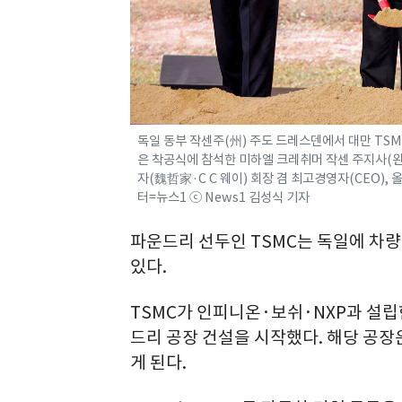
독일 동부 작센주(州) 주도 드레스덴에서 대만 TSM
은 착공식에 참석한 미하엘 크레취머 작센 주지사(왼
자(魏哲家·C C 웨이) 회장 겸 최고경영자(CEO), 올
터=뉴스1 ⓒ News1 김성식 기자
파운드리 선두인 TSMC는 독일에 차
있다.
TSMC가 인피니온·보쉬·NXP과 설립
드리 공장 건설을 시작했다. 해당 공장
게 된다.