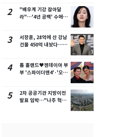
제
폭탄'
"배우계 기강 잡아달
"캐리비안 
2
7
라"…'4년 공백' 수애,
의실에 남자
SNS 오픈·프로필 공개
요"…경찰 
화제
서장훈, 28억에 산 강남
2600만명 
3
8
건물 450억 내놨다…세
나나킥 베이
후 차익 280억 '잭팟'
의 깜짝 선물
톰 홀랜드♥젠데이아 부
축구협회, 
4
9
부 '스파이더맨4'·'오디
들 10여명 대
세이'로 극장 장악
대' 의혹…
픽 예선 등
2차 공공기관 지방이전
美 상원 클
5
10
발표 임박…"나주 혁신
리 난항…민
도시 최적"
·AML 보완