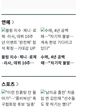
연예
블핑 지수·제니·로제
수애, 4년 공백
·리사, 데뷔 10주년
왜…"차기작 불발…
이벤트 '완전체' 참석
계속 편성 기다리고
확정…기대감 UP
있다"
스포츠