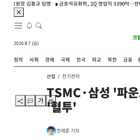
원장 김흥규 임명
금호석유화학, 2Q 영업익 3390억…전년比 42
크
2026.8.7 (금)
정치
사회
경제
국제
전국
외교
북한
금융ㆍ
산업
전기전자
TSMC·삼성 '파
가
'혈투'
한재준 기자