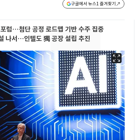
구글에서 뉴스1 즐겨찾기
 포럼…첨단 공정 로드맵 기반 수주 집중
건설 나서…인텔도 獨 공장 설립 추진
에어컨 하루 종일 틀면
6
전기료 29만 원…
450kWh 넘으면 '요금