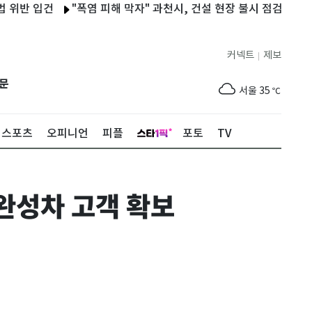
 입건
"폭염 피해 막자" 과천시, 건설 현장 불시 점검
충남대·국
커넥트
제보
|
제주
31
℃
문
서울
35
℃
부산
35
℃
스포츠
오피니언
피플
포토
TV
대구
37
℃
인천
36
℃
 완성차 고객 확보
광주
37
℃
대전
37
℃
울산
34
℃
강릉
31
℃
제주
31
℃