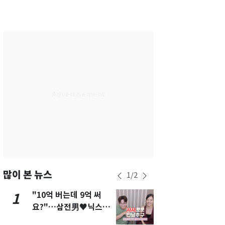
서울
35
℃
부산
35
℃
대구
37
℃
인천
36
℃
광주
37
℃
대전
37
℃
울산
34
℃
강릉
31
℃
제주
31
℃
많이 본 뉴스
1
/
2
"10억 버는데 9억 써
에어컨 하루
1
6
요?"…삼전男♥닉스女
전기료 29만
3:3 단체소개팅 예능 화
450kWh 