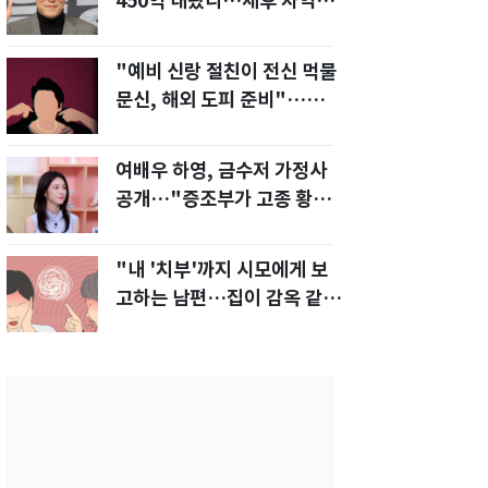
450억 내놨다…세후 차익
280억 '잭팟'
"예비 신랑 절친이 전신 먹물
문신, 해외 도피 준비"…예비
신부 '혼란'
여배우 하영, 금수저 가정사
공개…"증조부가 고종 황제
주치의"
"내 '치부'까지 시모에게 보
고하는 남편…집이 감옥 같
다" 아내 고통