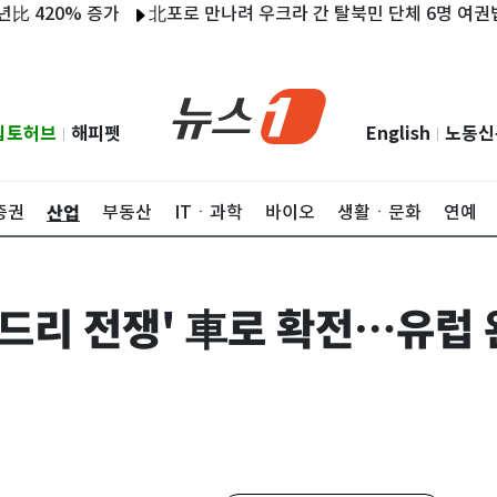
0% 증가
北포로 만나려 우크라 간 탈북민 단체 6명 여권법 위반
립토허브
해피펫
English
노동신
|
|
산업
증권
부동산
ITㆍ과학
바이오
생활ㆍ문화
연예
운드리 전쟁' 車로 확전…유럽