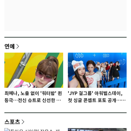
연예
최예나, 노출 없이 '워터밤' 퀸
'JYP 걸그룹' 아워벌스데이,
등극…전신 슈트로 신선한 충
첫 싱글 콘셉트 포토 공개…청
격 [N샷]
량·키치
스포츠