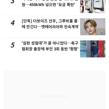
3
원…450kWh 넘으면 '요금 폭탄'
[단독] 더보이즈 선우, 그루비룸 품
4
에 안긴다…앳에어리어와 전속계약
'심판 성접대'가 끝 아니었다…축구
5
협회장 출장에 부인 3회 동반 '펑펑'