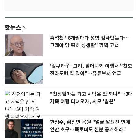
핫뉴스
홍석천 "6개월마다 성병 검사받는다…
그래야 맘 편히 성생활" 깜짝 고백
'김구라子' 그리, 할머니외 여행서 "친모
전라도에 잘 있어"…유튜브서 언급
"친정엄마는 되고 시댁은 안 되냐"…3대
가족 여행 다녀오자, 시모 '발끈'
한정수, 황정민 응원 "얼굴 알려진 연예
인만 호구…폭로녀도 신분 공개해라"