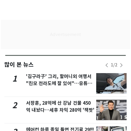
많이 본 뉴스
1
/
2
'김구라子' 그리, 할머니외 여행서
1
"친모 전라도에 잘 있어"…유튜브
서 언급
서장훈, 28억에 산 강남 건물 450
2
억 내놨다…세후 차익 280억 '잭팟'
에어컨 하루 종일 틀면 전기료 29만