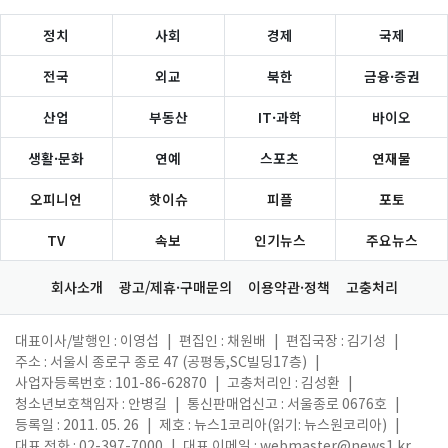
정치
사회
경제
국제
전국
외교
북한
금융·증권
산업
부동산
IT·과학
바이오
생활·문화
연예
스포츠
연재물
오피니언
핫이슈
피플
포토
TV
속보
인기뉴스
주요뉴스
회사소개
광고/제휴·구매문의
이용약관·정책
고충처리
대표이사/발행인 : 이영섭
|
편집인 : 채원배
|
편집국장 : 김기성
|
주소 : 서울시 종로구 종로 47 (공평동,SC빌딩17층)
|
사업자등록번호 : 101-86-62870
|
고충처리인 : 김성환
|
청소년보호책임자 : 안병길
|
통신판매업신고 : 서울종로 0676호
|
등록일 : 2011. 05. 26
|
제호 : 뉴스1코리아(읽기: 뉴스원코리아)
|
대표 전화 : 02-397-7000
|
대표 이메일 :
webmaster@news1.kr