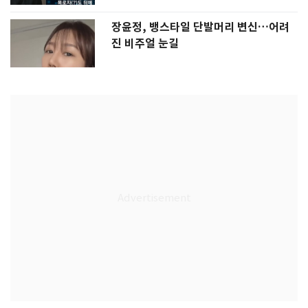
장윤정, 뱅스타일 단발머리 변신…어려
진 비주얼 눈길