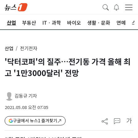
권
산업
부동산
ITㆍ과학
바이오
생활ㆍ문화
연예
스
산업
전기전자
'닥터코퍼'의 질주…전기동 가격 올해 최
고 '1만3000달러' 전망
김동규 기자
2021.05.08 오전 07:05
가
구글에서 뉴스1 즐겨찾기