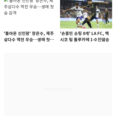
'돌아온 신인왕' 장은수, 제주
'손흥민 슈팅 0개' LA FC, 멕
삼다수 역전 우승…생애 첫승
시코 팀 톨루카에 1-0 진땀승
감격