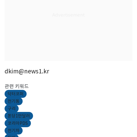
dkim@news1.kr
관련 키워드
닥터코퍼
전기동
구리
톤당1만달러
코리아PDS
전기차