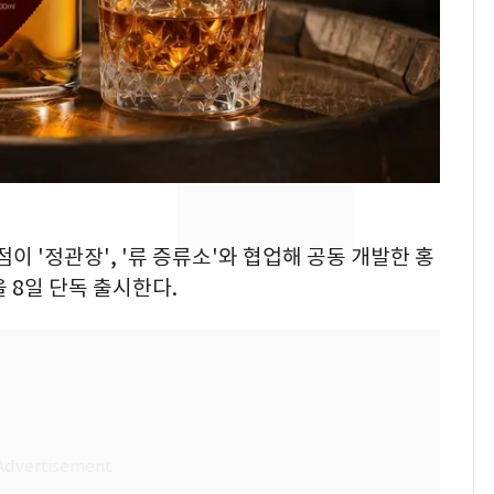
었다…축구협회장 출장
에 부인 3회 동반 '펑펑'
[단독] 경찰, '김부장'
8
제작사 회장 수사…자본
시장법 위반 의혹
'일타강사' 남편과 아내
9
의 마지막 술자리…비극
으로 끝나버린 17년
이 '정관장', '류 증류소'와 협업해 공동 개발한 홍
13호 태풍 '돌핀' 日오
)을 8일 단독 출시한다.
10
키나와·가고시마현 접
근…26만명 대피령