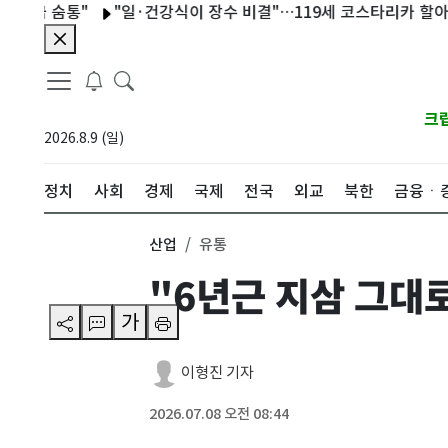
 숨통"
"일·건강식이 장수 비결"…119세 코스타리카 할아버지, 
크
2026.8.9 (일)
정치
사회
경제
국제
전국
외교
북한
금융ㆍ
산업
유통
"6년근 지삼 그대
가
이형진 기자
2026.07.08 오전 08:44