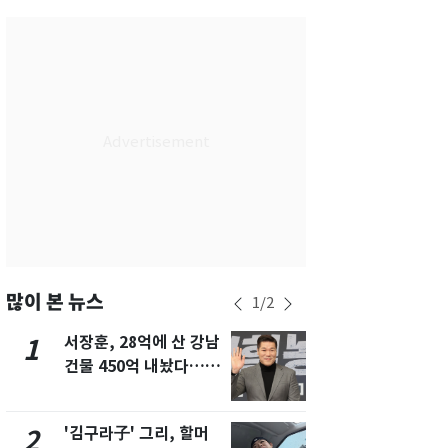
서울
29
℃
부산
27
℃
대구
30
℃
인천
32
℃
광주
33
℃
대전
30
℃
울산
25
℃
강릉
22
℃
많이 본 뉴스
1
/
2
제주
29
℃
서장훈, 28억에 산 강남
회춘실험 억만
1
6
건물 450억 내놨다…세
친 생리혈' 냉동고 보
후 차익 280억 '잭팟'
관…"자궁 
해"
'김구라子' 그리, 할머
'심판 성접대
2
7