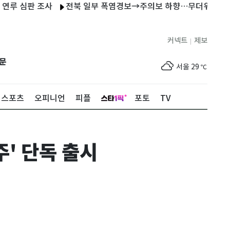
심판 조사
전북 일부 폭염경보→주의보 하향…무더위는 지속
"
커넥트
제보
|
제주
29
℃
문
서울
29
℃
부산
27
℃
스포츠
오피니언
피플
포토
TV
대구
30
℃
인천
32
℃
' 단독 출시
광주
33
℃
대전
30
℃
울산
25
℃
강릉
22
℃
제주
29
℃