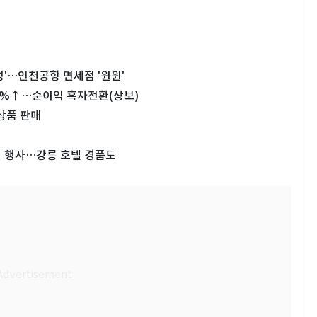
성'…인천공항 면세점 '윈윈'
06%↑…순이익 흑자전환(상보)
상품 판매
인 행사…강릉 호텔 경품도