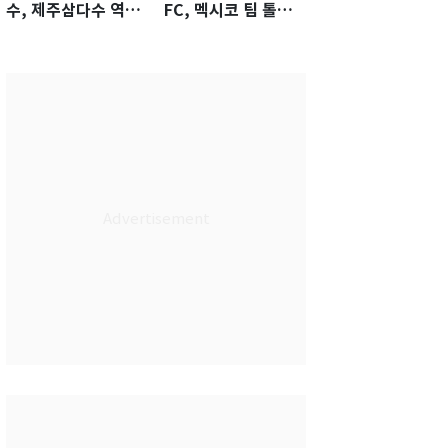
수, 제주삼다수 역전
FC, 멕시코 팀 톨루
우승…생애 첫승 감
카에 1-0 진땀승
격