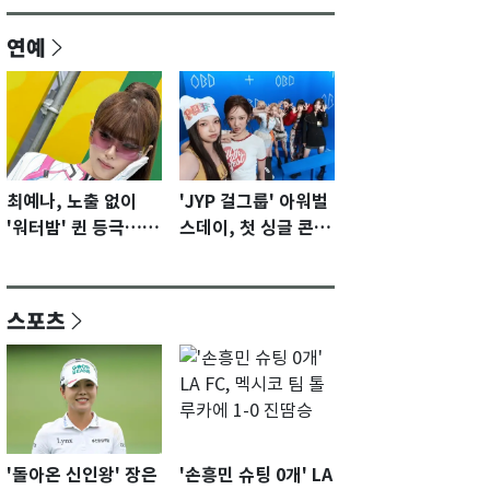
연예
최예나, 노출 없이
'JYP 걸그룹' 아워벌
'워터밤' 퀸 등극…전
스데이, 첫 싱글 콘셉
신 슈트로 신선한 충
트 포토 공개…청량·
격 [N샷]
키치
스포츠
'돌아온 신인왕' 장은
'손흥민 슈팅 0개' LA