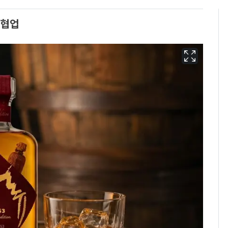
 협업
회춘실험 억만장자, '여
6
친 생리혈' 냉동고 보
관…"자궁 내부 궁금
해"
'심판 성접대'가 끝 아니
7