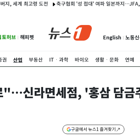
세계 최고령 도전
축구협회 '성 접대' 여파 일본까지…JFA, 연루 
립토허브
해피펫
English
노동신
|
|
산업
증권
부동산
ITㆍ과학
바이오
생활ㆍ문화
연예
로"…신라면세점, '홍삼 담금주
구글에서 뉴스1 즐겨찾기