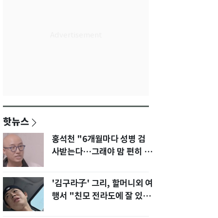
핫뉴스
홍석천 "6개월마다 성병 검
사받는다…그래야 맘 편히 성
생활" 깜짝 고백
'김구라子' 그리, 할머니외 여
행서 "친모 전라도에 잘 있
어"…유튜브서 언급