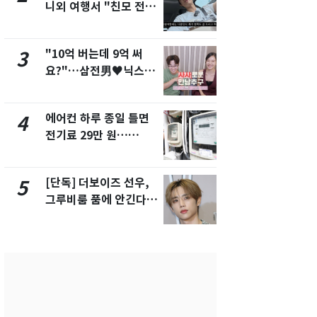
니외 여행서 "친모 전라
었다…축구
도에 잘 있어"…유튜브
에 부인 3회 
서 언급
"10억 버는데 9억 써
[단독] 경찰,
3
8
요?"…삼전男♥닉스女
제작사 회장
3:3 단체소개팅 예능 화
시장법 위반
제
에어컨 하루 종일 틀면
'일타강사' 
4
9
전기료 29만 원…
의 마지막 
450kWh 넘으면 '요금
으로 끝나버린
폭탄'
[단독] 더보이즈 선우,
13호 태풍 '
5
10
그루비룸 품에 안긴다…
키나와·가고
앳에어리어와 전속계약
근…26만명