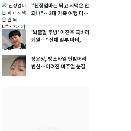
"친정엄마는 되고 시댁은 안
되냐"…3대 가족 여행 다녀
오자, 시모 '발끈'
'뇌출혈 투병' 이진호 극비리
퇴원…"신체 일부 마비, 의사
소통 불편'
장윤정, 뱅스타일 단발머리
변신…어려진 비주얼 눈길