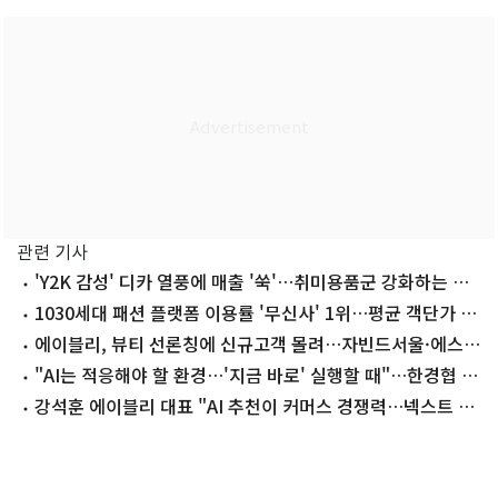
관련 기사
'Y2K 감성' 디카 열풍에 매출 '쑥'…취미용품군 강화하는 패
션앱
1030세대 패션 플랫폼 이용률 '무신사' 1위…평균 객단가 1
위는 '29CM'
에이블리, 뷰티 선론칭에 신규고객 몰려…자빈드서울·에스
쁘아 등 거래액↑
"AI는 적응해야 할 환경…'지금 바로' 실행할 때"…한경협 제
주포럼 폐막(종합)
강석훈 에이블리 대표 "AI 추천이 커머스 경쟁력…넥스트 만
들 것"