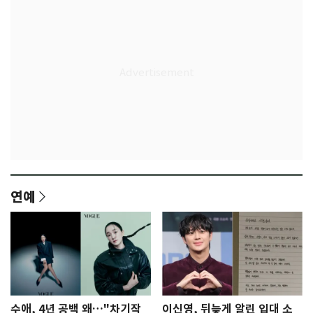
연예
수애, 4년 공백 왜…"차기작
이신영, 뒤늦게 알린 입대 소