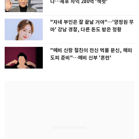
다…세후 차익 280억 '잭팟'
"자네 부인은 잘 끝날 거야"…'양정원 무
마' 강남 경찰, 다른 돈도 받은 정황
"예비 신랑 절친이 전신 먹물 문신, 해외
도피 준비"…예비 신부 '혼란'