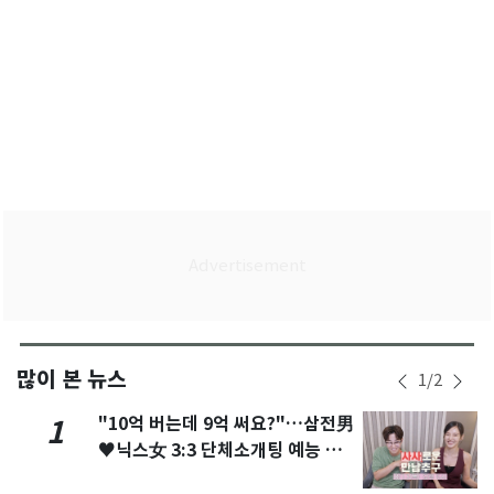
많이 본 뉴스
1
/
2
"10억 버는데 9억 써요?"…삼전男
1
♥닉스女 3:3 단체소개팅 예능 화
제