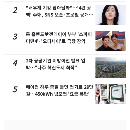
"배우계 기강 잡아달라"…'4년 공
2
백' 수애, SNS 오픈·프로필 공개
화제
톰 홀랜드♥젠데이아 부부 '스파이
3
더맨4'·'오디세이'로 극장 장악
2차 공공기관 지방이전 발표 임
4
박…"나주 혁신도시 최적"
에어컨 하루 종일 틀면 전기료 29만
5
원…450kWh 넘으면 '요금 폭탄'