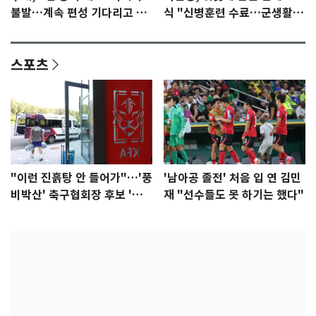
불발…계속 편성 기다리고 있
식 "신병훈련 수료…군생활
다"
집중"
스포츠
"이런 진흙탕 안 들어가"…'풍
'남아공 졸전' 처음 입 연 김민
비박산' 축구협회장 후보 '실
재 "선수들도 못 하기는 했다"
종'