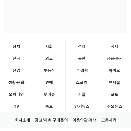
정치
사회
경제
국제
전국
외교
북한
금융·증권
산업
부동산
IT·과학
바이오
생활·문화
연예
스포츠
연재물
오피니언
핫이슈
피플
포토
TV
속보
인기뉴스
주요뉴스
회사소개
광고/제휴·구매문의
이용약관·정책
고충처리