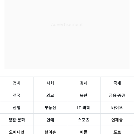
정치
사회
경제
국제
전국
외교
북한
금융·증권
산업
부동산
IT·과학
바이오
생활·문화
연예
스포츠
연재물
오피니언
핫이슈
피플
포토