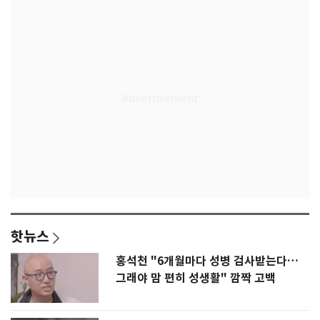
핫뉴스
홍석천 "6개월마다 성병 검사받는다…
그래야 맘 편히 성생활" 깜짝 고백