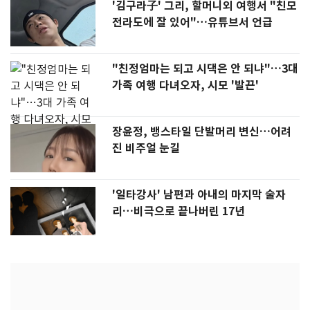
'김구라子' 그리, 할머니외 여행서 "친모
전라도에 잘 있어"…유튜브서 언급
"친정엄마는 되고 시댁은 안 되냐"…3대
가족 여행 다녀오자, 시모 '발끈'
장윤정, 뱅스타일 단발머리 변신…어려
진 비주얼 눈길
'일타강사' 남편과 아내의 마지막 술자
리…비극으로 끝나버린 17년