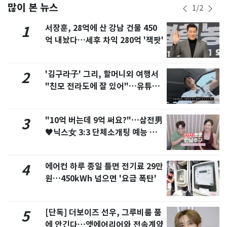
많이 본 뉴스
1
/
2
서장훈, 28억에 산 강남 건물 450
1
억 내놨다…세후 차익 280억 '잭팟'
'김구라子' 그리, 할머니외 여행서
2
"친모 전라도에 잘 있어"…유튜브
서 언급
"10억 버는데 9억 써요?"…삼전男
3
♥닉스女 3:3 단체소개팅 예능 화
제
에어컨 하루 종일 틀면 전기료 29만
4
원…450kWh 넘으면 '요금 폭탄'
[단독] 더보이즈 선우, 그루비룸 품
5
에 안긴다…앳에어리어와 전속계약