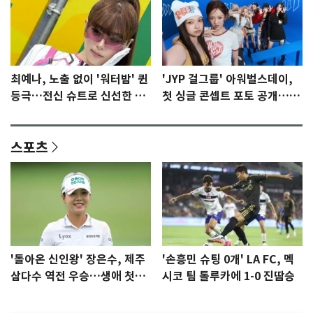
최예나, 노출 없이 '워터밤' 퀸
'JYP 걸그룹' 아워벌스데이,
등극…전신 슈트로 신선한 충
첫 싱글 콘셉트 포토 공개…청
격 [N샷]
량·키치
스포츠
'돌아온 신인왕' 장은수, 제주
'손흥민 슈팅 0개' LA FC, 멕
삼다수 역전 우승…생애 첫승
시코 팀 톨루카에 1-0 진땀승
감격