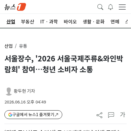
권
산업
부동산
ITㆍ과학
바이오
생활ㆍ문화
연예
스
산업
유통
서울장수, '2026 서울국제주류&와인박
람회' 참여…청년 소비자 소통
황두현 기자
2026.06.16 오후 04:49
가
구글에서 뉴스1 즐겨찾기