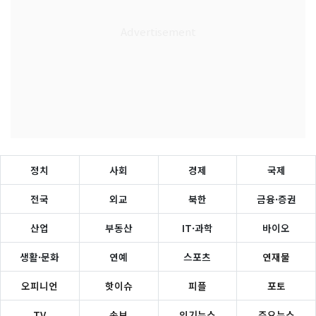
정치
사회
경제
국제
전국
외교
북한
금융·증권
산업
부동산
IT·과학
바이오
생활·문화
연예
스포츠
연재물
오피니언
핫이슈
피플
포토
TV
속보
인기뉴스
주요뉴스