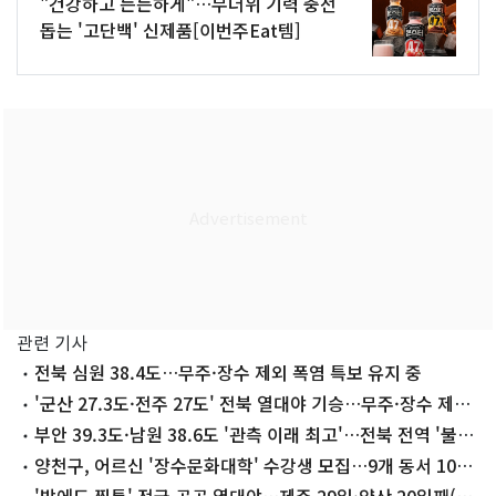
"건강하고 든든하게"…무더위 기력 충전
돕는 '고단백' 신제품[이번주Eat템]
관련 기사
전북 심원 38.4도…무주·장수 제외 폭염 특보 유지 중
'군산 27.3도·전주 27도' 전북 열대야 기승…무주·장수 제외
폭염 특보
부안 39.3도·남원 38.6도 '관측 이래 최고'…전북 전역 '불가
마'
양천구, 어르신 '장수문화대학' 수강생 모집…9개 동서 10주
과정
'밤에도 찜통' 전국 곳곳 열대야…제주 29일·양산 20일째(종