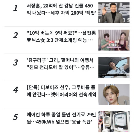
서장훈, 28억에 산 강남 건물 450
1
억 내놨다…세후 차익 280억 '잭팟'
"10억 버는데 9억 써요?"…삼전男
2
♥닉스女 3:3 단체소개팅 예능 화
제
'김구라子' 그리, 할머니외 여행서
3
"친모 전라도에 잘 있어"…유튜브
서 언급
[단독] 더보이즈 선우, 그루비룸 품
4
에 안긴다…앳에어리어와 전속계약
에어컨 하루 종일 틀면 전기료 29만
5
원…450kWh 넘으면 '요금 폭탄'