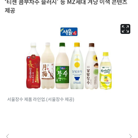
‘티젠 콤부차주 슬러시’ 등 MZ세대 겨냥 이색 콘텐츠
제공
서울장수 제품 라인업.(서울장수 제공)