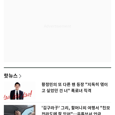
핫뉴스
황정민의 또 다른 팬 등장 "지독히 엮이
고 싶었던 건 너" 폭로녀 직격
'김구라子' 그리, 할머니외 여행서 "친모
전라도에 잘 있어"…유튜브서 언급