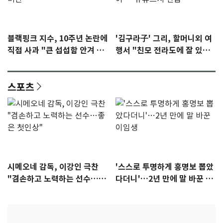
블랙핑크 지수, 10주년 논란에
'김구라子' 그리, 할머니외 여
직접 사과 "큰 섭섭함 안겨 미
행서 "친모 전라도에 잘 있
안"
어"…유튜브서 언급
스포츠
시메오네 감독, 이강인 극찬
'스스로 투명하게 홍명보 뽑았
"겸손하고 노력하는 선수…좋
다더니'…2년 만에 말 바꾼 이
은 첫인상"
임생