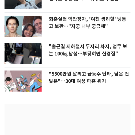
회춘실험 억만장자, '여친 생리혈' 냉동
고 보관…"자궁 내부 궁금해"
"출근길 지하철서 두자리 차지, 업무 보
는 100㎏ 남성…부딪히면 신경질"
"5500만원 날리고 급등주 단타, 남은 건
빚뿐"…30대 여성 파혼 위기