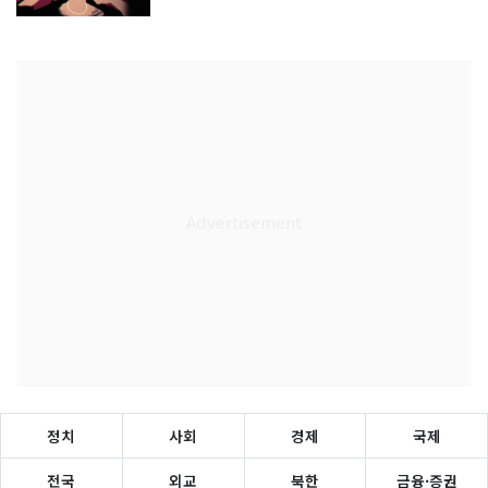
정치
사회
경제
국제
전국
외교
북한
금융·증권