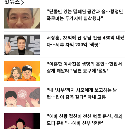
핫뉴스
"단둘만 있는 밀폐된 공간과 술…황정민
폭로녀는 두가지에 집착했다"
서장훈, 28억에 산 강남 건물 450억 내놨
다…세후 차익 280억 '잭팟'
"이혼한 여사친은 생명의 은인…한집서
살게 해달라" 남편 요구에 '절망'
"내 '치부'까지 시모에게 보고하는 남
편…집이 감옥 같다" 아내 고통
"예비 신랑 절친이 전신 먹물 문신, 해외
도피 준비"…예비 신부 '혼란'