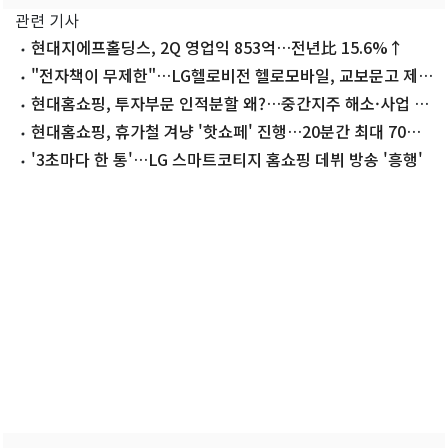
관련 기사
현대지에프홀딩스, 2Q 영업익 853억…전년比 15.6%↑
"전자책이 무제한"…LG헬로비전 헬로모바일, 교보문고 제휴
요금제 출시
현대홈쇼핑, 투자부문 인적분할 왜?…중간지주 해소·사업 집
중
현대홈쇼핑, 휴가철 겨냥 '핫쇼페' 진행…20분간 최대 70%
할인
'3초마다 한 통'…LG 스마트코티지 홈쇼핑 데뷔 방송 '흥행'