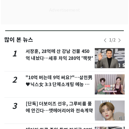
많이 본 뉴스
1
/
2
서장훈, 28억에 산 강남 건물 450
1
억 내놨다…세후 차익 280억 '잭팟'
"10억 버는데 9억 써요?"…삼전男
2
♥닉스女 3:3 단체소개팅 예능 화
제
[단독] 더보이즈 선우, 그루비룸 품
3
에 안긴다…앳에어리어와 전속계약