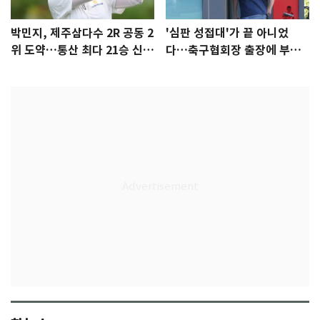
박민지, 제주삼다수 2R 공동 2
'심판 성접대'가 끝 아니었
위 도약…통산 최다 21승 신기
다…축구협회장 출장에 부인
록 도전
3회 동반 '펑펑'