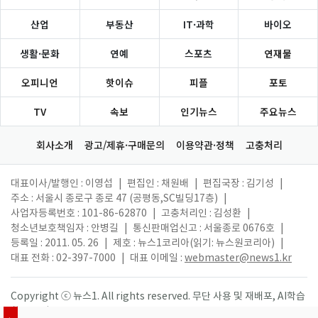
산업
부동산
IT·과학
바이오
생활·문화
연예
스포츠
연재물
오피니언
핫이슈
피플
포토
TV
속보
인기뉴스
주요뉴스
회사소개
광고/제휴·구매문의
이용약관·정책
고충처리
대표이사/발행인 : 이영섭
|
편집인 : 채원배
|
편집국장 : 김기성
|
주소 : 서울시 종로구 종로 47 (공평동,SC빌딩17층)
|
사업자등록번호 : 101-86-62870
|
고충처리인 : 김성환
|
청소년보호책임자 : 안병길
|
통신판매업신고 : 서울종로 0676호
|
등록일 : 2011. 05. 26
|
제호 : 뉴스1코리아(읽기: 뉴스원코리아)
|
대표 전화 : 02-397-7000
|
대표 이메일 :
webmaster@news1.kr
Copyright ⓒ 뉴스1. All rights reserved. 무단 사용 및 재배포, AI학습
활용 금지.