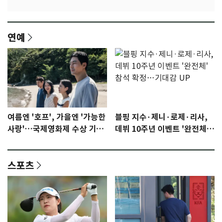
연예
여름엔 '호프', 가을엔 '가능한
블핑 지수·제니·로제·리사,
사랑'…국제영화제 수상 기대
데뷔 10주년 이벤트 '완전체'
감 [N이슈]
참석 확정…기대감 UP
스포츠