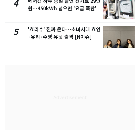
에어컨 하루 종일 틀면 전기료 29만
4
원…450kWh 넘으면 '요금 폭탄'
'효리수' 진짜 온다…소녀시대 효연
5
·유리·수영 유닛 출격 [N이슈]