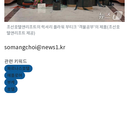
조선호텔앤리조트의 럭셔리 플라워 부티크 '격물공부'의 제품(조선호
텔앤리조트 제공)
somangchoi@news1.kr
관련 키워드
파르나스호텔
에플로어
부케
호텔