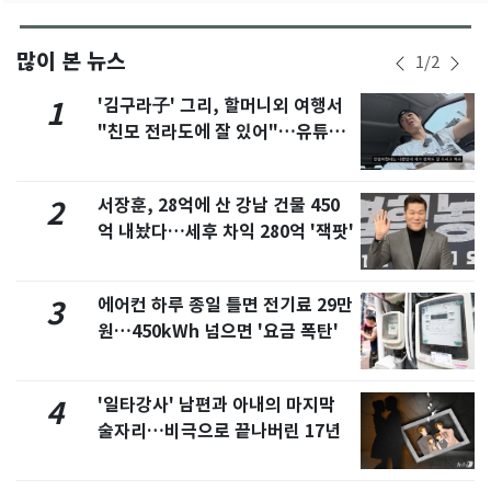
많이 본 뉴스
1
/
2
'김구라子' 그리, 할머니외 여행서
1
"친모 전라도에 잘 있어"…유튜브
서 언급
서장훈, 28억에 산 강남 건물 450
2
억 내놨다…세후 차익 280억 '잭팟'
에어컨 하루 종일 틀면 전기료 29만
3
원…450kWh 넘으면 '요금 폭탄'
'일타강사' 남편과 아내의 마지막
4
술자리…비극으로 끝나버린 17년