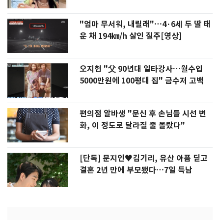
"엄마 무서워, 내릴래"…4·6세 두 딸 태
운 채 194㎞/h 살인 질주[영상]
오지헌 "父 90년대 일타강사…월수입
5000만원에 100평대 집" 금수저 고백
편의점 알바생 "문신 후 손님들 시선 변
화, 이 정도로 달라질 줄 몰랐다"
[단독] 문지인♥김기리, 유산 아픔 딛고
결혼 2년 만에 부모됐다…7일 득남