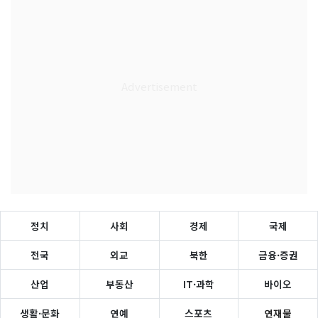
정치
사회
경제
국제
전국
외교
북한
금융·증권
산업
부동산
IT·과학
바이오
생활·문화
연예
스포츠
연재물