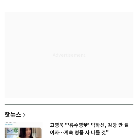
77.8%
울상
핫뉴스
고영욱 "'류수영♥' 박하선, 감당 안 될
여자…계속 명품 사 나를 것"