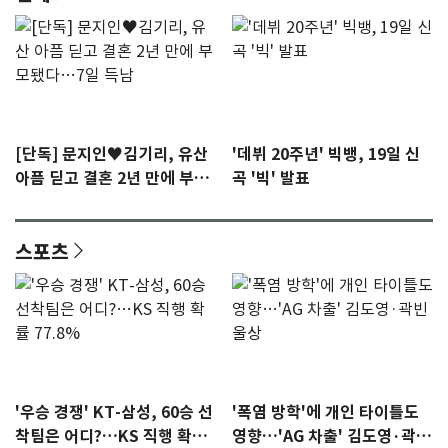
[단독] 문지인♥김기리, 유산
'데뷔 20주년' 빅뱅, 19일 신
아픔 딛고 결혼 2년 만에 부모
곡 '빅' 발표
됐다…7일 득남
스포츠
'우승 경쟁' KT-삼성, 60승 선
'폭염 방학'에 개인 타이틀도
착팀은 어디?…KS 직행 확률
영향…'AG 차출' 김도영·곽빈