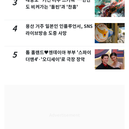
태풍도 "거긴 너무 뜨거워"…한반
3
도 비켜가는 '돌핀'과 '찬홈'
용산 거주 일본인 인플루언서, SNS
4
라이브방송 도중 사망
톰 홀랜드♥젠데이아 부부 '스파이
5
더맨4'·'오디세이'로 극장 장악