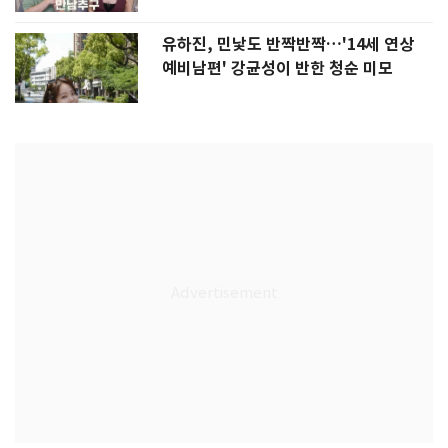
유하진, 민낯도 반짝반짝…'14세 연상
예비남편' 강균성이 반한 청순 미모