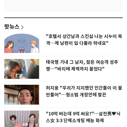
핫뉴스
"호텔서 상간남과 스킨십 나눈 시누이 목
격…제 남편이 입 다물라 하네요"
태국행 기내 그 남자, 잠든 여승객 성추
행…"바지에 체액까지 묻었다"
허지웅 "우리가 지지했던 인간들이 이 꼴
만들어"…형소법 개정안에 발끈
"10억 버는데 9억 써요?"…삼전男♥닉
스女 3:3 단체소개팅 예능 화제