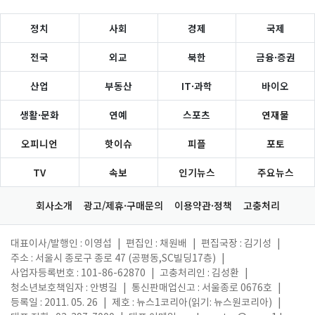
정치
사회
경제
국제
전국
외교
북한
금융·증권
산업
부동산
IT·과학
바이오
생활·문화
연예
스포츠
연재물
오피니언
핫이슈
피플
포토
TV
속보
인기뉴스
주요뉴스
회사소개
광고/제휴·구매문의
이용약관·정책
고충처리
대표이사/발행인 : 이영섭
|
편집인 : 채원배
|
편집국장 : 김기성
|
주소 : 서울시 종로구 종로 47 (공평동,SC빌딩17층)
|
사업자등록번호 : 101-86-62870
|
고충처리인 : 김성환
|
청소년보호책임자 : 안병길
|
통신판매업신고 : 서울종로 0676호
|
등록일 : 2011. 05. 26
|
제호 : 뉴스1코리아(읽기: 뉴스원코리아)
|