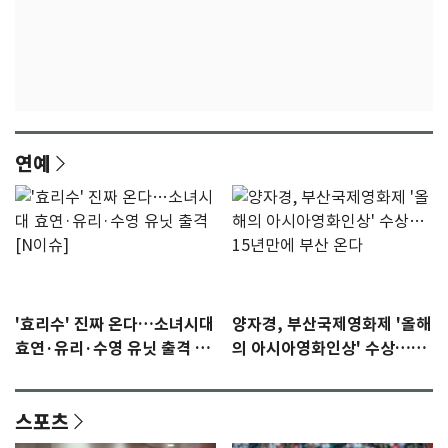
연예
'효리수' 진짜 온다…소녀시대
양자경, 부산국제영화제 '올해
효연·유리·수영 유닛 출격 [N
의 아시아영화인상' 수상…15
이슈]
년만에 부산 온다
스포츠