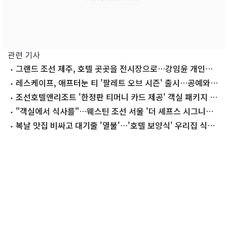
관련 기사
그랜드 조선 제주, 호텔 곳곳을 전시장으로…강임윤 개인전
개최
레스케이프, 애프터눈 티 '팔레트 오브 시즌' 출시…공예와
미식 결합
조선호텔앤리조트 '한정판 티머니 카드 제공' 객실 패키지 출
시
"객실에서 식사를"…웨스틴 조선 서울 '더 셰프스 시그니처'
패키지 출시
복날 맛집 비싸고 대기줄 '열불'…'호텔 보양식' 우리집 식탁
으로