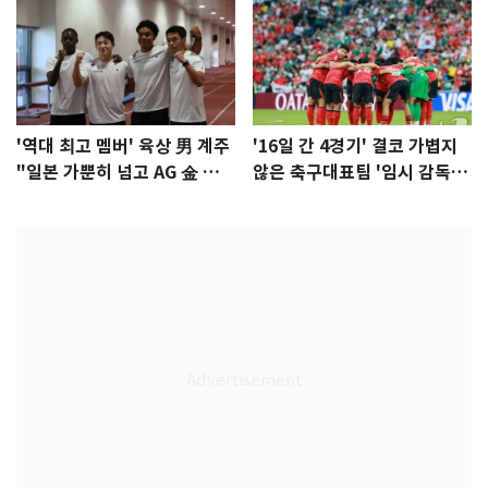
'역대 최고 멤버' 육상 男 계주
'16일 간 4경기' 결코 가볍지
"일본 가뿐히 넘고 AG 金 따겠
않은 축구대표팀 '임시 감독'
다"
무게