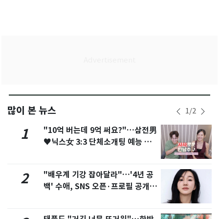
많이 본 뉴스
1
/
2
"10억 버는데 9억 써요?"…삼전男
1
♥닉스女 3:3 단체소개팅 예능 화
제
"배우계 기강 잡아달라"…'4년 공
2
백' 수애, SNS 오픈·프로필 공개
화제