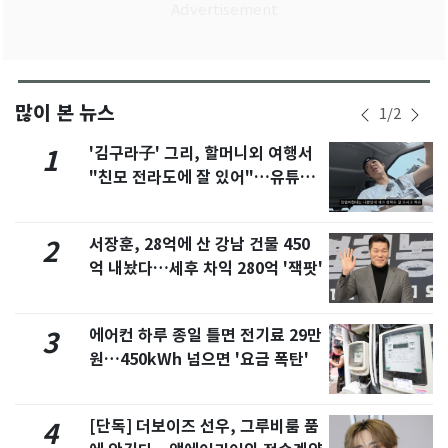
많이 본 뉴스
1
/
2
'김구라子' 그리, 할머니외 여행서
1
"친모 전라도에 잘 있어"…유튜브
서 언급
서장훈, 28억에 산 강남 건물 450
2
억 내놨다…세후 차익 280억 '잭팟'
에어컨 하루 종일 틀면 전기료 29만
3
원…450kWh 넘으면 '요금 폭탄'
[단독] 더보이즈 선우, 그루비룸 품
4