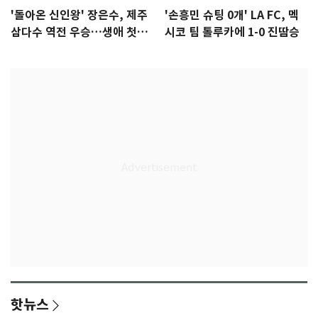
'돌아온 신인왕' 장은수, 제주
'손흥민 슈팅 0개' LA FC, 멕
삼다수 역전 우승…생애 첫승
시코 팀 톨루카에 1-0 진땀승
감격
핫뉴스