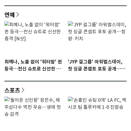
연예
최예나, 노출 없이 '워터밤' 퀸
'JYP 걸그룹' 아워벌스데이,
등극…전신 슈트로 신선한 충
첫 싱글 콘셉트 포토 공개…청
격 [N샷]
량·키치
스포츠