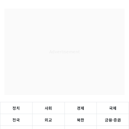
정치
사회
경제
국제
전국
외교
북한
금융·증권