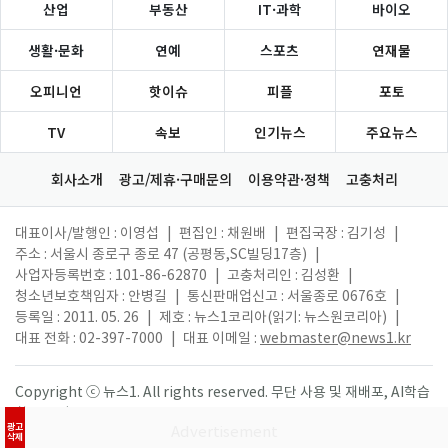
산업
부동산
IT·과학
바이오
생활·문화
연예
스포츠
연재물
오피니언
핫이슈
피플
포토
TV
속보
인기뉴스
주요뉴스
회사소개
광고/제휴·구매문의
이용약관·정책
고충처리
대표이사/발행인 : 이영섭
|
편집인 : 채원배
|
편집국장 : 김기성
|
주소 : 서울시 종로구 종로 47 (공평동,SC빌딩17층)
|
사업자등록번호 : 101-86-62870
|
고충처리인 : 김성환
|
청소년보호책임자 : 안병길
|
통신판매업신고 : 서울종로 0676호
|
등록일 : 2011. 05. 26
|
제호 : 뉴스1코리아(읽기: 뉴스원코리아)
|
대표 전화 : 02-397-7000
|
대표 이메일 :
webmaster@news1.kr
Copyright ⓒ 뉴스1. All rights reserved. 무단 사용 및 재배포, AI학습
활용 금지.
광고
삭제