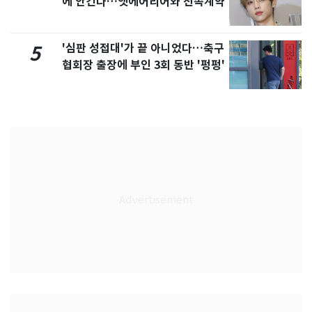
에 안긴다…앳에어리어와 전속계약
'심판 성접대'가 끝 아니었다…축구
5
협회장 출장에 부인 3회 동반 '펑펑'