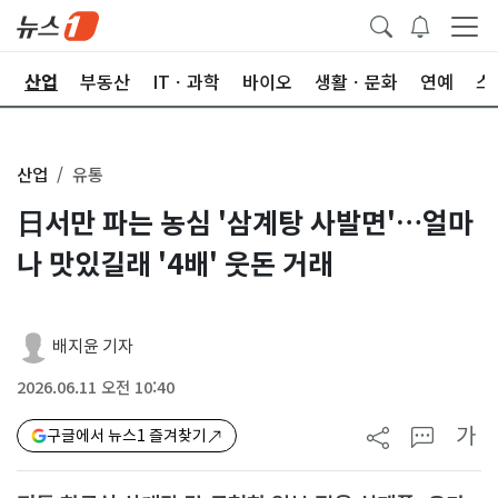
권
산업
부동산
ITㆍ과학
바이오
생활ㆍ문화
연예
스
산업
유통
日서만 파는 농심 '삼계탕 사발면'…얼마
나 맛있길래 '4배' 웃돈 거래
배지윤 기자
2026.06.11 오전 10:40
가
구글에서 뉴스1 즐겨찾기