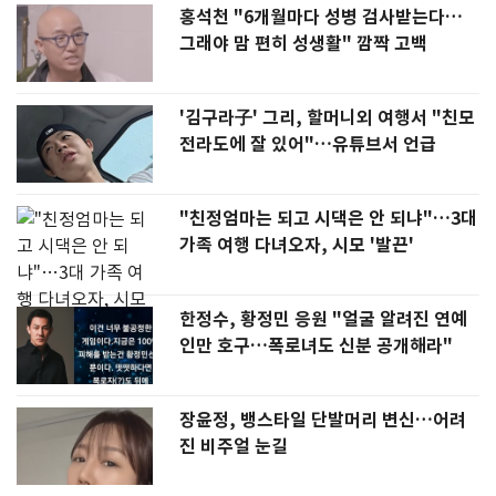
홍석천 "6개월마다 성병 검사받는다…
그래야 맘 편히 성생활" 깜짝 고백
'김구라子' 그리, 할머니외 여행서 "친모
전라도에 잘 있어"…유튜브서 언급
"친정엄마는 되고 시댁은 안 되냐"…3대
가족 여행 다녀오자, 시모 '발끈'
한정수, 황정민 응원 "얼굴 알려진 연예
인만 호구…폭로녀도 신분 공개해라"
장윤정, 뱅스타일 단발머리 변신…어려
진 비주얼 눈길