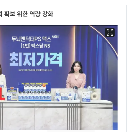
 확보 위한 역량 강화
회춘실험 억만장자, '여
6
친 생리혈' 냉동고 보
관…"자궁 내부 궁금
해"
'심판 성접대'가 끝 아니
7