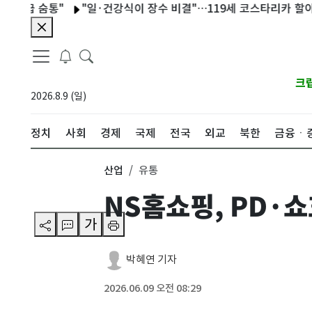
 숨통"
"일·건강식이 장수 비결"…119세 코스타리카 할아버지, 
크
2026.8.9 (일)
정치
사회
경제
국제
전국
외교
북한
금융ㆍ
산업
유통
NS홈쇼핑, PD·
가
박혜연 기자
2026.06.09 오전 08:29