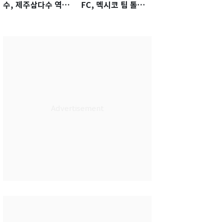
수, 제주삼다수 역전
FC, 멕시코 팀 톨루
우승…생애 첫승 감
카에 1-0 진땀승
격