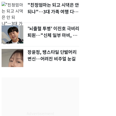
"친정엄마는 되고 시댁은 안
되냐"…3대 가족 여행 다녀
오자, 시모 '발끈'
'뇌출혈 투병' 이진호 극비리
퇴원…"신체 일부 마비, 의사
소통 불편'
장윤정, 뱅스타일 단발머리
변신…어려진 비주얼 눈길