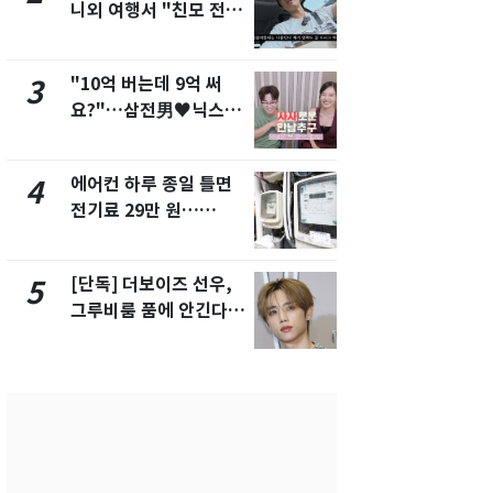
니외 여행서 "친모 전라
었다…축구
도에 잘 있어"…유튜브
에 부인 3회 
서 언급
"10억 버는데 9억 써
[단독] 경찰,
3
8
요?"…삼전男♥닉스女
제작사 회장
3:3 단체소개팅 예능 화
시장법 위반
제
에어컨 하루 종일 틀면
'일타강사' 
4
9
전기료 29만 원…
의 마지막 
450kWh 넘으면 '요금
으로 끝나버린
폭탄'
[단독] 더보이즈 선우,
13호 태풍 '
5
10
그루비룸 품에 안긴다…
키나와·가고
앳에어리어와 전속계약
근…26만명