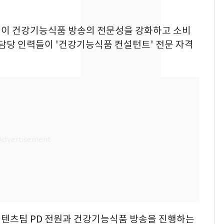
었다…축구협회장 출장
에 부인 3회 동반 '펑펑'
쇼핑이 건강기능식품 방송의 전문성을 강화하고 소비
[단독] 경찰, '김부장'
8
 담당 인력들이 '건강기능식품 컨설턴트' 전문 자격
제작사 회장 수사…자본
시장법 위반 의혹
'일타강사' 남편과 아내
9
의 마지막 술자리…비극
으로 끝나버린 17년
13호 태풍 '돌핀' 日오
10
키나와·가고시마현 접
근…26만명 대피령
텐츠팀 PD 전원과 건강기능식품 방송을 진행하는