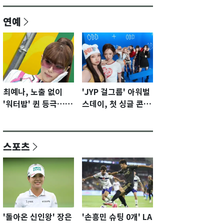
연예
최예나, 노출 없이
'JYP 걸그룹' 아워벌
'워터밤' 퀸 등극…전
스데이, 첫 싱글 콘셉
신 슈트로 신선한 충
트 포토 공개…청량·
격 [N샷]
키치
스포츠
'돌아온 신인왕' 장은
'손흥민 슈팅 0개' LA