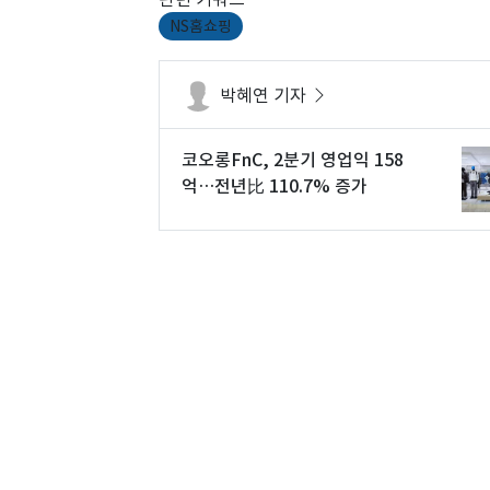
NS홈쇼핑
박혜연 기자
코오롱FnC, 2분기 영업익 158
억…전년比 110.7% 증가