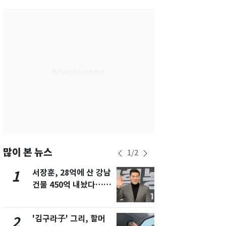
서울
29
℃
부산
27
℃
대구
30
℃
인천
32
℃
광주
33
℃
대전
30
℃
울산
25
℃
강릉
22
℃
많이 본 뉴스
1
/
2
제주
29
℃
서장훈, 28억에 산 강남
회춘실험 억만
1
6
건물 450억 내놨다…세
친 생리혈' 냉동고 보
후 차익 280억 '잭팟'
관…"자궁 
해"
'김구라子' 그리, 할머
'심판 성접대
2
7