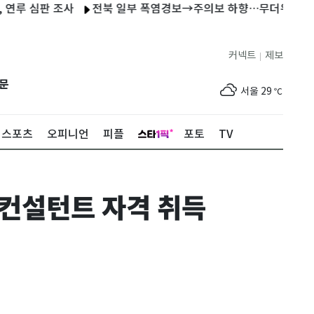
심판 조사
전북 일부 폭염경보→주의보 하향…무더위는 지속
커넥트
제보
|
제주
29
℃
문
서울
29
℃
부산
27
℃
스포츠
오피니언
피플
포토
TV
대구
30
℃
인천
32
℃
…컨설턴트 자격 취득
광주
33
℃
대전
30
℃
울산
25
℃
강릉
22
℃
제주
29
℃