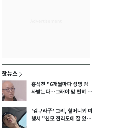
핫뉴스
홍석천 "6개월마다 성병 검
사받는다…그래야 맘 편히 성
생활" 깜짝 고백
'김구라子' 그리, 할머니외 여
행서 "친모 전라도에 잘 있
어"…유튜브서 언급