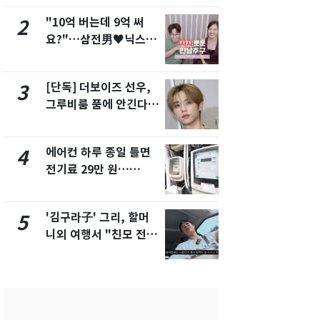
"10억 버는데 9억 써
낮 최고 37
2
7
요?"…삼전男♥닉스女
속…전국 곳곳
3:3 단체소개팅 예능 화
날씨]
제
[단독] 더보이즈 선우,
[단독] 경찰,
3
8
그루비룸 품에 안긴다…
제작사 회장
앳에어리어와 전속계약
시장법 위반
에어컨 하루 종일 틀면
[단독]중수
4
9
전기료 29만 원…
수사관 경력
450kWh 넘으면 '요금
진…법무사·
폭탄'
택' 유지
'김구라子' 그리, 할머
전남광주 화
5
10
니외 여행서 "친모 전라
교통사고로 
도에 잘 있어"…유튜브
지…6명 부
서 언급