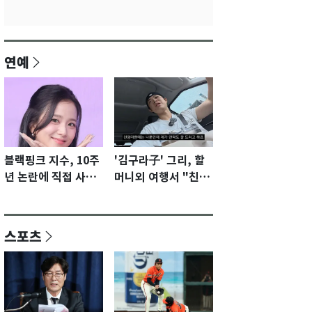
연예
블랙핑크 지수, 10주
'김구라子' 그리, 할
년 논란에 직접 사과
머니외 여행서 "친모
"큰 섭섭함 안겨 미
전라도에 잘 있어"…
안"
유튜브서 언급
스포츠