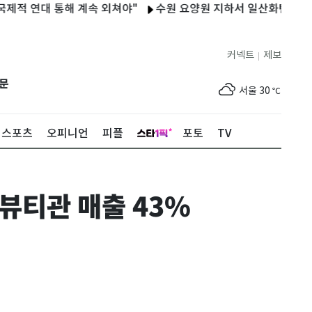
연대 통해 계속 외쳐야"
수원 요양원 지하서 일산화탄소 누출…50
커넥트
제보
|
제주
29
℃
문
서울
30
℃
부산
30
℃
스포츠
오피니언
피플
포토
TV
대구
29
℃
인천
33
℃
뷰티관 매출 43%
광주
33
℃
대전
27
℃
울산
29
℃
강릉
21
℃
제주
29
℃