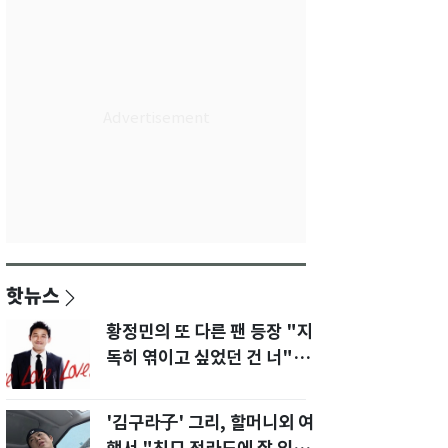
핫뉴스
황정민의 또 다른 팬 등장 "지
독히 엮이고 싶었던 건 너" 폭
로녀 직격
'김구라子' 그리, 할머니외 여