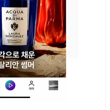
낮 최고 37도 폭염 계
7
속…전국 곳곳 비 [오늘
날씨]
[단독] 경찰, '김부장'
8
제작사 회장 수사…자본
시장법 위반 의혹
[단독]중수청 가는 검찰
9
수사관 경력 합산 추
진…법무사·집행관 '혜
택' 유지
전남광주 화정역 인근서
10
교통사고로 40대 심정
지…6명 부상