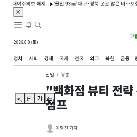
열대야주의보 해제
'울진 93㎜' 대구·경북 곳곳 많은 비…포항 산사
크
2026.8.8 (토)
정치
사회
경제
국제
전국
외교
북한
금융ㆍ
산업
유통
"백화점 뷰티 전략
가
점프
이형진 기자