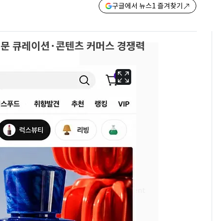
구글에서 뉴스1 즐겨찾기
문 큐레이션·콘텐츠 커머스 경쟁력
13호 태풍 '돌핀' 日오
6
키나와·가고시마현 접
근…26만명 대피령