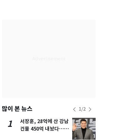
서울
30
℃
부산
30
℃
대구
29
℃
인천
33
℃
광주
33
℃
대전
27
℃
울산
29
℃
강릉
21
℃
제주
29
℃
많이 본 뉴스
1
/
2
서장훈, 28억에 산 강남
13호 태풍 '
1
6
건물 450억 내놨다…세
키나와·가고
후 차익 280억 '잭팟'
근…26만명