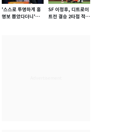
'스스로 투명하게 홍
SF 이정후, 디트로이
명보 뽑았다더니'…2
트전 결승 2타점 적시
년 만에 말 바꾼 이임
타…5-2 승리 견인
생