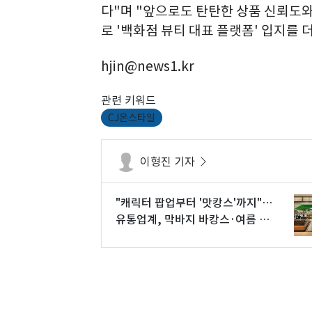
다"며 "앞으로도 탄탄한 상품 신뢰도
로 '백화점 뷰티 대표 플랫폼' 입지를 
hjin@news1.kr
관련 키워드
CJ온스타일
이형진 기자
"캐릭터 팝업부터 '맛캉스'까지"…
유통업계, 막바지 바캉스·여름 세
일 총공세