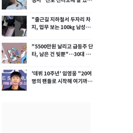
행서 "친모 전라도에 잘 있
어"…유튜브서 언급
"출근길 지하철서 두자리 차
지, 업무 보는 100㎏ 남성…
부딪히면 신경질"
"5500만원 날리고 급등주 단
타, 남은 건 빚뿐"…30대 여
성 파혼 위기
'데뷔 10주년' 임영웅 "20여
명의 팬들로 시작해 여기까
지…진심 감사"