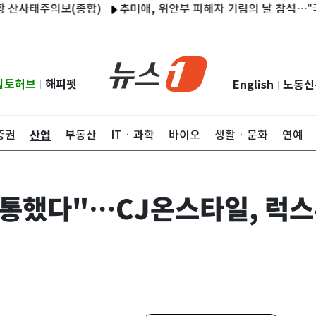
태주의보(종합)
추미애, 위안부 피해자 기림의 날 참석…"국제적 
립토허브
해피펫
English
노동신
|
|
산업
증권
부동산
ITㆍ과학
바이오
생활ㆍ문화
연예
 통했다"…CJ온스타일, 럭스