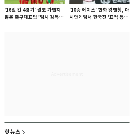
'16일 간 4경기' 결코 가볍지
'10승 에이스' 한화 왕옌청, 아
않은 축구대표팀 '임시 감독'
시안게임서 한국전 '표적 등
무게
판' 가능성
핫뉴스