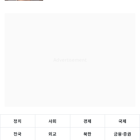
정치
사회
경제
국제
전국
외교
북한
금융·증권