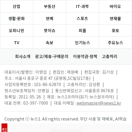
산업
부동산
IT·과학
바이오
생활·문화
연예
스포츠
연재물
오피니언
핫이슈
피플
포토
TV
속보
인기뉴스
주요뉴스
회사소개
광고/제휴·구매문의
이용약관·정책
고충처리
대표이사/발행인 : 이영섭
|
편집인 : 채원배
|
편집국장 : 김기성
|
주소 : 서울시 종로구 종로 47 (공평동,SC빌딩17층)
|
사업자등록번호 : 101-86-62870
|
고충처리인 : 김성환
|
청소년보호책임자 : 안병길
|
통신판매업신고 : 서울종로 0676호
|
등록일 : 2011. 05. 26
|
제호 : 뉴스1코리아(읽기: 뉴스원코리아)
|
대표 전화 : 02-397-7000
|
대표 이메일 :
webmaster@news1.kr
Copyright ⓒ 뉴스1. All rights reserved. 무단 사용 및 재배포, AI학습
활용 금지.
광고