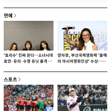
연예
'효리수' 진짜 온다…소녀시대
양자경, 부산국제영화제 '올해
효연·유리·수영 유닛 출격 [N
의 아시아영화인상' 수상…15
이슈]
년만에 부산 온다
스포츠