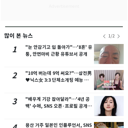
많이 본 뉴스
1
/
2
"눈 안감기고 입 돌아가"…'8혼' 유
1
퉁, 안면마비 근황 유튜브서 공개
"10억 버는데 9억 써요?"…삼전男
2
♥닉스女 3:3 단체소개팅 예능 화
제
"배우계 기강 잡아달라"…'4년 공
3
백' 수애, SNS 오픈·프로필 공개
화제
용산 거주 일본인 인플루언서, SNS
4