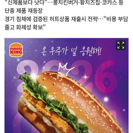
"신제품보다 낫다"…롱치킨버거·황치즈칩·코카스 등
단종 제품 재등장
경기 침체에 검증된 히트상품 재출시 전략…"비용 부담
줄고 화제성 확보"