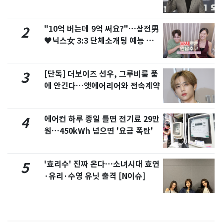
"10억 버는데 9억 써요?"…삼전男
2
♥닉스女 3:3 단체소개팅 예능 화
제
[단독] 더보이즈 선우, 그루비룸 품
3
에 안긴다…앳에어리어와 전속계약
에어컨 하루 종일 틀면 전기료 29만
4
원…450kWh 넘으면 '요금 폭탄'
'효리수' 진짜 온다…소녀시대 효연
5
·유리·수영 유닛 출격 [N이슈]