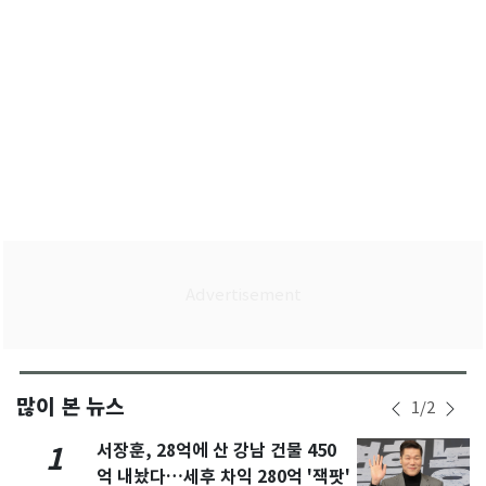
많이 본 뉴스
1
/
2
서장훈, 28억에 산 강남 건물 450
1
억 내놨다…세후 차익 280억 '잭팟'