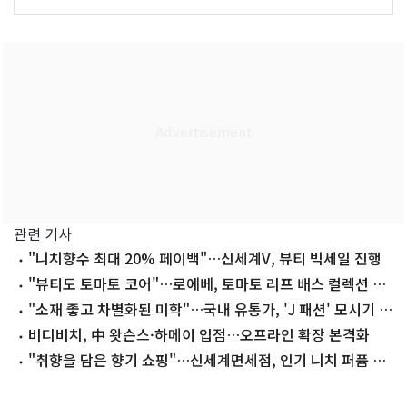
관련 기사
"니치향수 최대 20% 페이백"…신세계V, 뷰티 빅세일 진행
"뷰티도 토마토 코어"…로에베, 토마토 리프 배스 컬렉션 확
장
"소재 좋고 차별화된 미학"…국내 유통가, 'J 패션' 모시기 열
풍
비디비치, 中 왓슨스·하메이 입점…오프라인 확장 본격화
"취향을 담은 향기 쇼핑"…신세계면세점, 인기 니치 퍼퓸 브
랜드 특별전