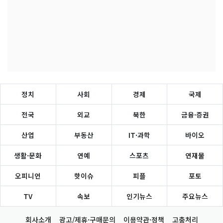
정치
사회
경제
국제
전국
외교
북한
금융·증권
산업
부동산
IT·과학
바이오
생활·문화
연예
스포츠
연재물
오피니언
핫이슈
피플
포토
TV
속보
인기뉴스
주요뉴스
회사소개
광고/제휴·구매문의
이용약관·정책
고충처리