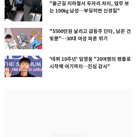
"출근길 지하철서 두자리 차지, 업무 보
는 100㎏ 남성…부딪히면 신경질"
"5500만원 날리고 급등주 단타, 남은 건
빚뿐"…30대 여성 파혼 위기
'데뷔 10주년' 임영웅 "20여명의 팬들로
시작해 여기까지…진심 감사"