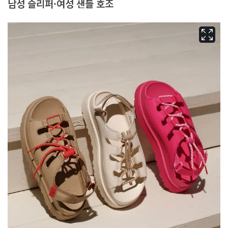
남성 슬리퍼·여성 샌들 호조