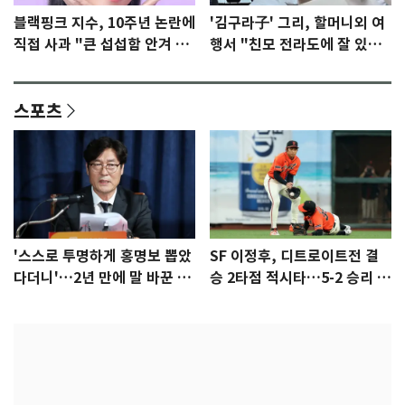
블랙핑크 지수, 10주년 논란에
'김구라子' 그리, 할머니외 여
직접 사과 "큰 섭섭함 안겨 미
행서 "친모 전라도에 잘 있
안"
어"…유튜브서 언급
스포츠
'스스로 투명하게 홍명보 뽑았
SF 이정후, 디트로이트전 결
다더니'…2년 만에 말 바꾼 이
승 2타점 적시타…5-2 승리 견
임생
인