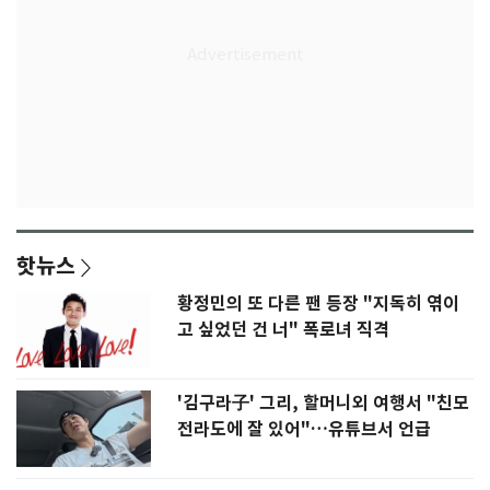
핫뉴스
황정민의 또 다른 팬 등장 "지독히 엮이
고 싶었던 건 너" 폭로녀 직격
'김구라子' 그리, 할머니외 여행서 "친모
전라도에 잘 있어"…유튜브서 언급