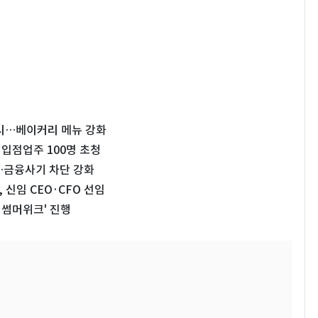
시…베이커리 메뉴 강화
입점업주 100명 초청
입…금융사기 차단 강화
신임 CEO·CFO 선임
 썸머위크' 진행