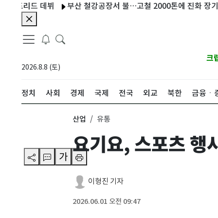
리드 데뷔
부산 철강공장서 불…고철 2000톤에 진화 장기화(종합
크
2026.8.8 (토)
정치
사회
경제
국제
전국
외교
북한
금융ㆍ
산업
유통
요기요, 스포츠 행사
가
이형진 기자
2026.06.01 오전 09:47