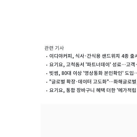
관련 기사
이디야커피, 식사·간식용 샌드위치 4종 출
요기요, 고척돔서 '파트너데이' 성료…고객·
빗썸, 80대 이상 '영상통화 본인확인' 도
"글로벌 확장·데이터 고도화"…화해글로벌, 
요기요, 통합 장바구니 혜택 더한 '메가적립