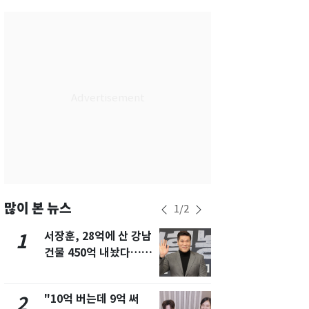
서울
26
℃
부산
29
℃
대구
28
℃
인천
29
℃
광주
29
℃
대전
28
℃
울산
28
℃
강릉
21
℃
많이 본 뉴스
1
/
2
제주
30
℃
서장훈, 28억에 산 강남
13호 태풍 '
1
6
건물 450억 내놨다…세
키나와·가고
후 차익 280억 '잭팟'
근…26만명
"10억 버는데 9억 써
낮 최고 37
2
7