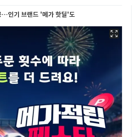
공…인기 브랜드 '메가 핫딜'도
13호 태풍 '돌핀' 日오
6
키나와·가고시마현 접
근…26만명 대피령
낮 최고 37도 폭염 계
7