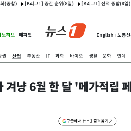
)
[K리그1] 중간 순위(8일)
[K리그1] 전적 종합(8일)
울산
립토허브
해피펫
English
노동신
|
|
산업
증권
부동산
ITㆍ과학
바이오
생활ㆍ문화
연예
 겨냥 6월 한 달 '메가적립 
구글에서 뉴스1 즐겨찾기