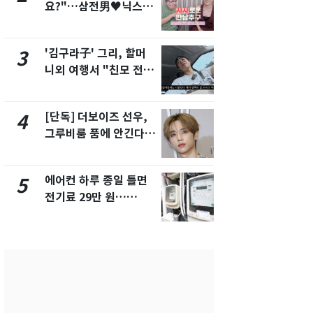
요?"…삼전男♥닉스女
속…전국 곳곳
3:3 단체소개팅 예능 화
날씨]
제
'김구라子' 그리, 할머
[단독] 경찰,
3
8
니외 여행서 "친모 전라
제작사 회장
도에 잘 있어"…유튜브
시장법 위반
서 언급
[단독] 더보이즈 선우,
[단독]중수
4
9
그루비룸 품에 안긴다…
수사관 경력
앳에어리어와 전속계약
진…법무사·
택' 유지
에어컨 하루 종일 틀면
'심판 성접대
5
10
전기료 29만 원…
었다…축구
450kWh 넘으면 '요금
에 부인 3회 
폭탄'