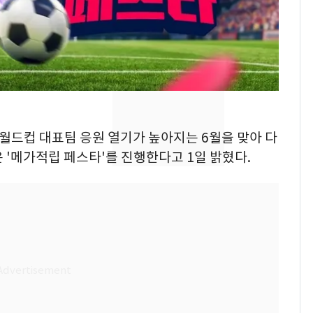
속…전국 곳곳 비 [오늘
날씨]
[단독] 경찰, '김부장'
8
제작사 회장 수사…자본
시장법 위반 의혹
[단독]중수청 가는 검찰
9
수사관 경력 합산 추
 월드컵 대표팀 응원 열기가 높아지는 6월을 맞아 다
진…법무사·집행관 '혜
 '메가적립 페스타'를 진행한다고 1일 밝혔다.
택' 유지
'심판 성접대'가 끝 아니
10
었다…축구협회장 출장
에 부인 3회 동반 '펑펑'