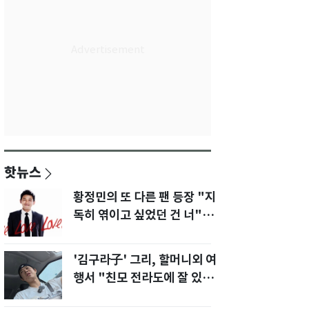
핫뉴스
황정민의 또 다른 팬 등장 "지
독히 엮이고 싶었던 건 너" 폭
로녀 직격
'김구라子' 그리, 할머니외 여
행서 "친모 전라도에 잘 있
어"…유튜브서 언급