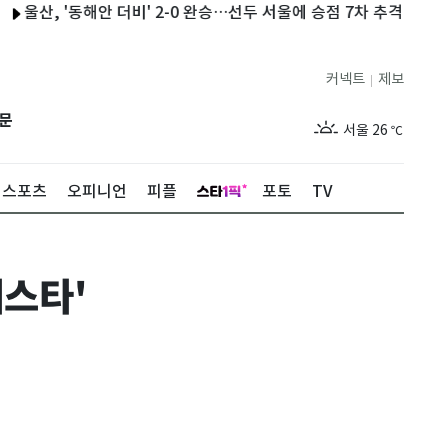
, '동해안 더비' 2-0 완승…선두 서울에 승점 7차 추격
이란 "오만
커넥트
제보
|
제주
30
℃
문
서울
26
℃
부산
29
℃
스포츠
오피니언
피플
포토
TV
대구
28
℃
인천
29
℃
페스타'
광주
29
℃
대전
28
℃
울산
28
℃
강릉
21
℃
제주
30
℃