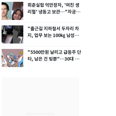
회춘실험 억만장자, '여친 생
리혈' 냉동고 보관…"자궁 내
부 궁금해"
"출근길 지하철서 두자리 차
지, 업무 보는 100㎏ 남성…
부딪히면 신경질"
"5500만원 날리고 급등주 단
타, 남은 건 빚뿐"…30대 여
성 파혼 위기