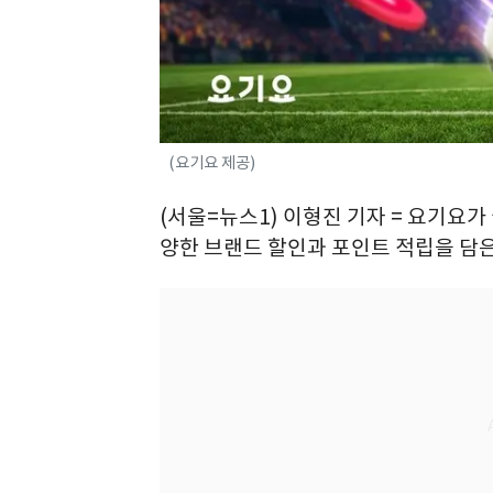
(요기요 제공)
(서울=뉴스1) 이형진 기자 = 요기요가
양한 브랜드 할인과 포인트 적립을 담은