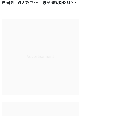
인 극찬 "겸손하고 노
명보 뽑았다더니'…2
력하는 선수…좋은
년 만에 말 바꾼 이임
첫인상"
생