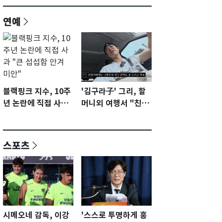
연예
블랙핑크 지수, 10주
'김구라子' 그리, 할
년 논란에 직접 사과
머니외 여행서 "친모
"큰 섭섭함 안겨 미
전라도에 잘 있어"…
안"
유튜브서 언급
스포츠
시메오네 감독, 이강
'스스로 투명하게 홍