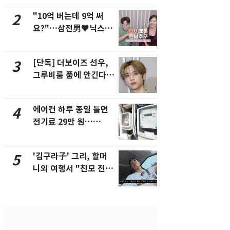
"10억 버는데 9억 써
낮 최고 37
2
7
요?"…삼전男♥닉스女
속…전국 곳곳
3:3 단체소개팅 예능 화
날씨]
제
[단독] 더보이즈 선우,
[단독] 경찰,
3
8
그루비룸 품에 안긴다…
제작사 회장
앳에어리어와 전속계약
시장법 위반
에어컨 하루 종일 틀면
[단독]중수
4
9
전기료 29만 원…
수사관 경력
450kWh 넘으면 '요금
진…법무사·
폭탄'
택' 유지
'김구라子' 그리, 할머
전남광주 화
5
10
니외 여행서 "친모 전라
교통사고로 
도에 잘 있어"…유튜브
지…6명 부
서 언급