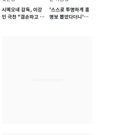
시메오네 감독, 이강
'스스로 투명하게 홍
인 극찬 "겸손하고 노
명보 뽑았다더니'…2
력하는 선수…좋은
년 만에 말 바꾼 이임
첫인상"
생