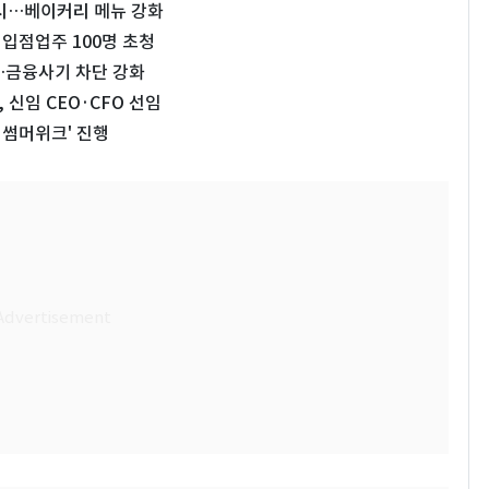
시…베이커리 메뉴 강화
입점업주 100명 초청
입…금융사기 차단 강화
신임 CEO·CFO 선임
 썸머위크' 진행