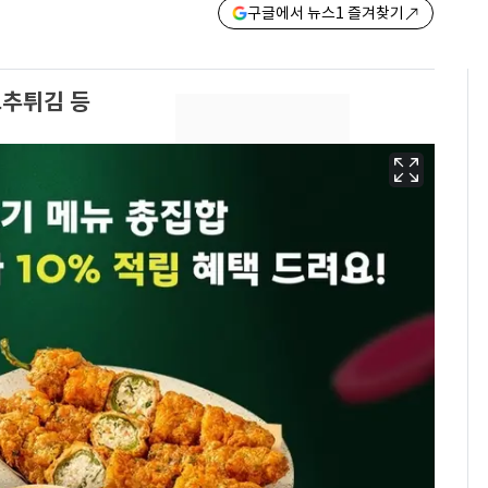
구글에서 뉴스1 즐겨찾기
고추튀김 등
13호 태풍 '돌핀' 日오
6
키나와·가고시마현 접
근…26만명 대피령