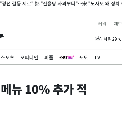
갈등 제로" 鄭 "진흙탕 사과부터"…宋 "노사모 왜 정치 이용"(종합)
커넥트
제보
|
제주
29
℃
문
서울
29
℃
부산
29
℃
스포츠
오피니언
피플
포토
TV
대구
28
℃
인천
29
℃
 메뉴 10% 추가 적
광주
29
℃
대전
28
℃
울산
28
℃
강릉
21
℃
제주
29
℃