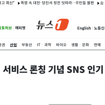
신"
폭염 속 대전·당진서 정전 잇따라…주민들 불편
金 "경선 
립토허브
해피펫
English
노동신
|
|
산업
증권
부동산
ITㆍ과학
바이오
생활ㆍ문화
연예
' 서비스 론칭 기념 SNS 인기