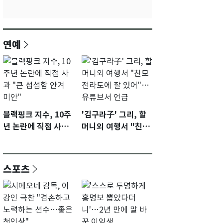
연예
블랙핑크 지수, 10주
'김구라子' 그리, 할
년 논란에 직접 사과
머니외 여행서 "친모
"큰 섭섭함 안겨 미
전라도에 잘 있어"…
안"
유튜브서 언급
스포츠