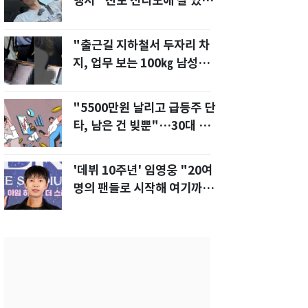
행서 "친모 전라도에 잘 있
어"…유튜브서 언급
"출근길 지하철서 두자리 차
지, 업무 보는 100㎏ 남성…
부딪히면 신경질"
"5500만원 날리고 급등주 단
타, 남은 건 빚뿐"…30대 여
성 파혼 위기
'데뷔 10주년' 임영웅 "20여
명의 팬들로 시작해 여기까
지…진심 감사"