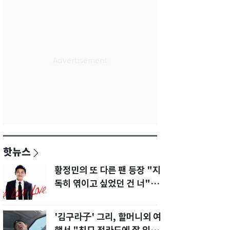
핫뉴스
황정민의 또 다른 팬 등장 "지
독히 엮이고 싶었던 건 너" 폭
로녀 직격
'김구라子' 그리, 할머니외 여