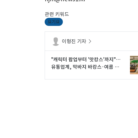
관련 키워드
요기요
이형진 기자
"캐릭터 팝업부터 '맛캉스'까지"…
유통업계, 막바지 바캉스·여름 세
일 총공세