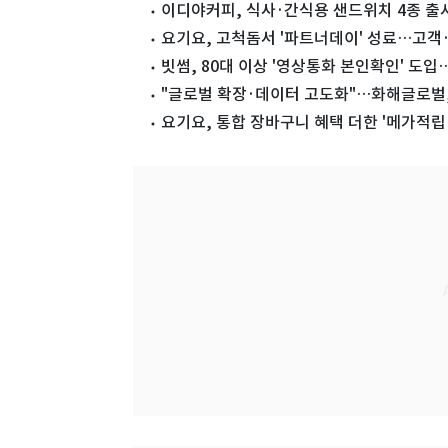
이디야커피, 식사·간식용 샌드위치 4종 출
요기요, 고척돔서 '파트너데이' 성료…고객·
빗썸, 80대 이상 '영상통화 본인확인' 도
"글로벌 확장·데이터 고도화"…화해글로벌, 
요기요, 통합 장바구니 혜택 더한 '메가적립