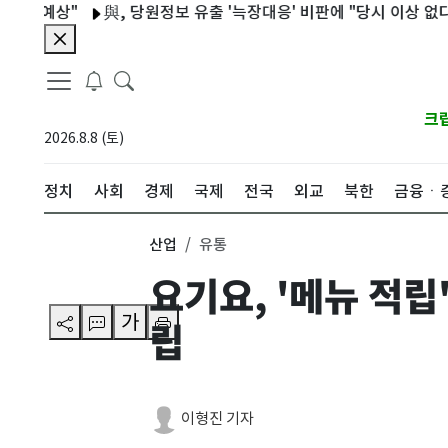
예상"
與, 당원정보 유출 '늑장대응' 비판에 "당시 이상 없다고 회
크
2026.8.8 (토)
정치
사회
경제
국제
전국
외교
북한
금융ㆍ
산업
유통
요기요, '메뉴 적립
가
립
이형진 기자