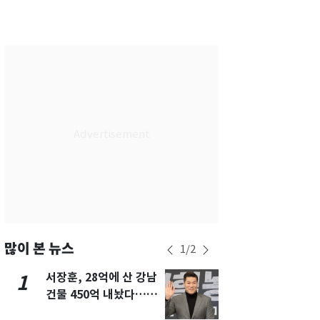
서울
29
℃
부산
29
℃
대구
28
℃
인천
29
℃
광주
29
℃
대전
28
℃
울산
28
℃
강릉
21
℃
제주
29
℃
많이 본 뉴스
1
/
2
서장훈, 28억에 산 강남
13호 태풍 '
1
6
건물 450억 내놨다…세
키나와·가고
후 차익 280억 '잭팟'
근…26만명