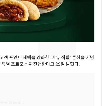
낮 최고 37도 폭염 계
7
속…전국 곳곳 비 [오늘
날씨]
[단독] 경찰, '김부장'
8
제작사 회장 수사…자본
시장법 위반 의혹
[단독]중수청 가는 검찰
9
수사관 경력 합산 추
 고객 포인트 혜택을 강화한 '메뉴 적립' 론칭을 기념
진…법무사·집행관 '혜
간 특별 프로모션을 진행한다고 29일 밝혔다.
택' 유지
전남광주 화정역 인근서
10
교통사고로 40대 심정
지…6명 부상