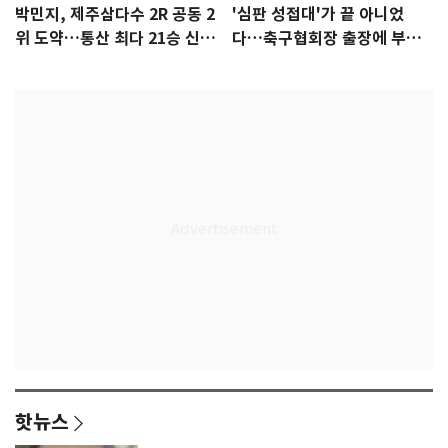
박민지, 제주삼다수 2R 공동 2
'심판 성접대'가 끝 아니었
위 도약…통산 최다 21승 신기
다…축구협회장 출장에 부인
록 도전
3회 동반 '펑펑'
핫뉴스