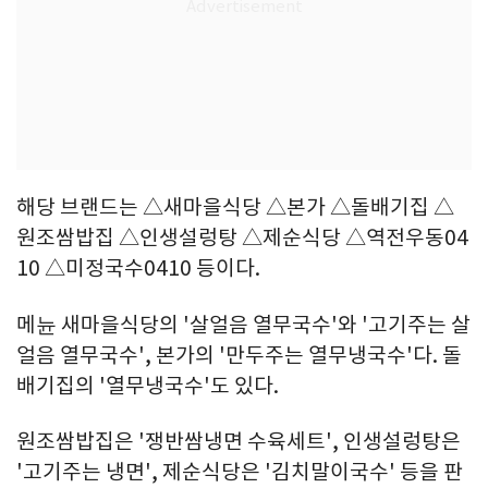
해당 브랜드는 △새마을식당 △본가 △돌배기집 △
원조쌈밥집 △인생설렁탕 △제순식당 △역전우동04
10 △미정국수0410 등이다.
메뉸 새마을식당의 '살얼음 열무국수'와 '고기주는 살
얼음 열무국수', 본가의 '만두주는 열무냉국수'다. 돌
배기집의 '열무냉국수'도 있다.
원조쌈밥집은 '쟁반쌈냉면 수육세트', 인생설렁탕은
'고기주는 냉면', 제순식당은 '김치말이국수' 등을 판