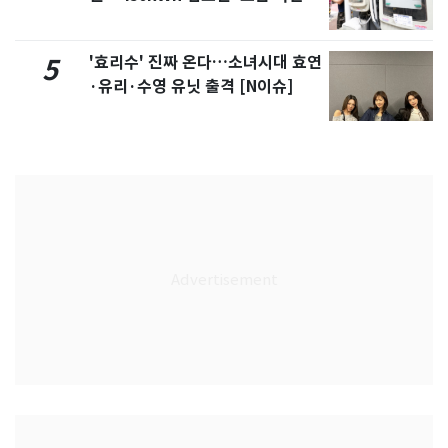
'효리수' 진짜 온다…소녀시대 효연
5
·유리·수영 유닛 출격 [N이슈]