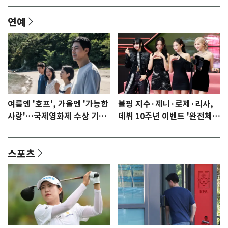
연예
여름엔 '호프', 가을엔 '가능한
블핑 지수·제니·로제·리사,
사랑'…국제영화제 수상 기대
데뷔 10주년 이벤트 '완전체'
감 [N이슈]
참석 확정…기대감 UP
스포츠