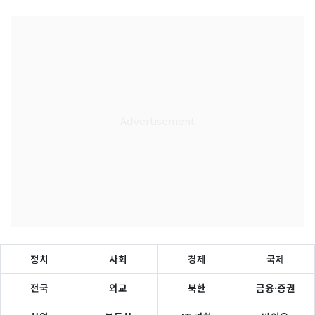
정치
사회
경제
국제
전국
외교
북한
금융·증권