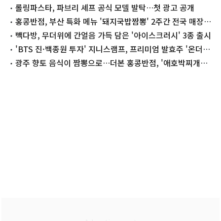
롤링파스타, 파브리 셰프 공식 모델 발탁…첫 광고 공개
홍콩반점, 부산 특화 메뉴 '돼지국밥짬뽕' 2주간 전국 매장서
판매
빽다방, 무더위에 간얼음 가득 담은 '아이스크러시' 3종 출시
'BTS 진·백종원 투자' 지니스램프, 프리미엄 발효주 '온더램
프' 출시
광주 향토 음식이 짬뽕으로…더본 홍콩반점, '애호박찌개짬
뽕' 출시