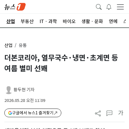
권
산업
부동산
ITㆍ과학
바이오
생활ㆍ문화
연예
스
산업
유통
더본코리아, 열무국수·냉면·초계면 등
여름 별미 선봬
황두현 기자
2026.05.28 오전 11:09
가
구글에서 뉴스1 즐겨찾기