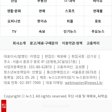
산업
부동산
IT·과학
바이오
생활·문화
연예
스포츠
연재물
오피니언
핫이슈
피플
포토
TV
속보
인기뉴스
주요뉴스
회사소개
광고/제휴·구매문의
이용약관·정책
고충처리
대표이사/발행인 : 이영섭
|
편집인 : 채원배
|
편집국장 : 김기성
|
주소 : 서울시 종로구 종로 47 (공평동,SC빌딩17층)
|
사업자등록번호 : 101-86-62870
|
고충처리인 : 김성환
|
청소년보호책임자 : 안병길
|
통신판매업신고 : 서울종로 0676호
|
등록일 : 2011. 05. 26
|
제호 : 뉴스1코리아(읽기: 뉴스원코리아)
|
대표 전화 : 02-397-7000
|
대표 이메일 :
webmaster@news1.kr
Copyright ⓒ 뉴스1. All rights reserved. 무단 사용 및 재배포, AI학습
활용 금지.
광고
삭제