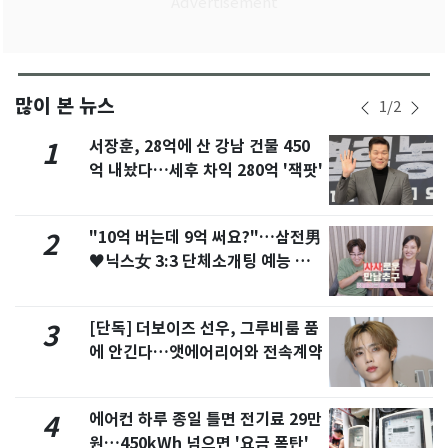
많이 본 뉴스
1
/
2
서장훈, 28억에 산 강남 건물 450
1
억 내놨다…세후 차익 280억 '잭팟'
"10억 버는데 9억 써요?"…삼전男
2
♥닉스女 3:3 단체소개팅 예능 화
제
[단독] 더보이즈 선우, 그루비룸 품
3
에 안긴다…앳에어리어와 전속계약
에어컨 하루 종일 틀면 전기료 29만
4
원…450kWh 넘으면 '요금 폭탄'