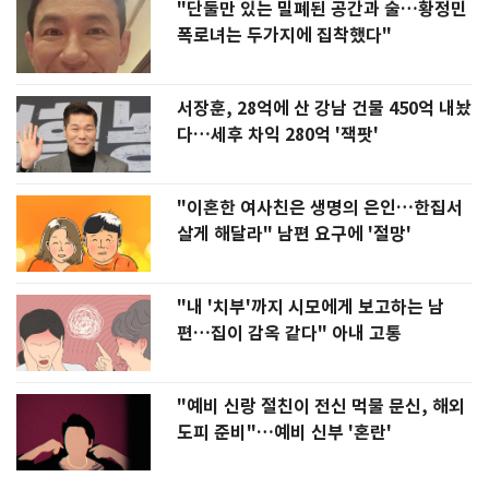
"단둘만 있는 밀폐된 공간과 술…황정민
폭로녀는 두가지에 집착했다"
서장훈, 28억에 산 강남 건물 450억 내놨
다…세후 차익 280억 '잭팟'
"이혼한 여사친은 생명의 은인…한집서
살게 해달라" 남편 요구에 '절망'
"내 '치부'까지 시모에게 보고하는 남
편…집이 감옥 같다" 아내 고통
"예비 신랑 절친이 전신 먹물 문신, 해외
도피 준비"…예비 신부 '혼란'