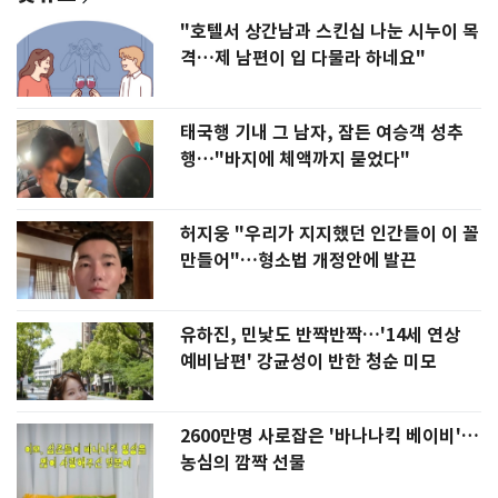
"호텔서 상간남과 스킨십 나눈 시누이 목
격…제 남편이 입 다물라 하네요"
태국행 기내 그 남자, 잠든 여승객 성추
행…"바지에 체액까지 묻었다"
허지웅 "우리가 지지했던 인간들이 이 꼴
만들어"…형소법 개정안에 발끈
유하진, 민낯도 반짝반짝…'14세 연상
예비남편' 강균성이 반한 청순 미모
2600만명 사로잡은 '바나나킥 베이비'…
농심의 깜짝 선물