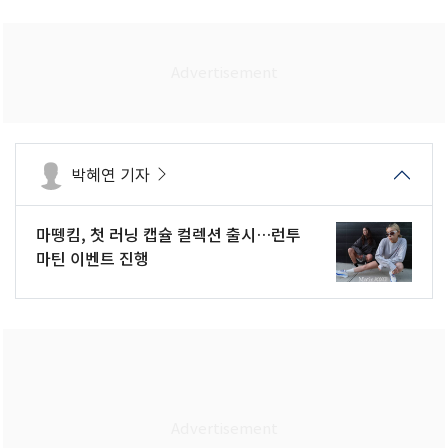
박혜연 기자
마뗑킴, 첫 러닝 캡슐 컬렉션 출시…런투
마틴 이벤트 진행