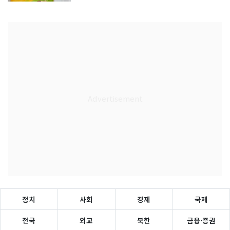
정치
사회
경제
국제
전국
외교
북한
금융·증권