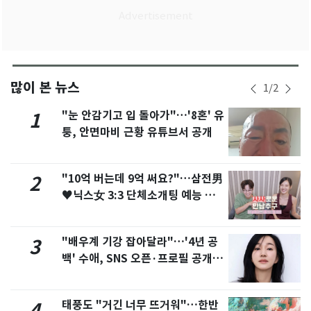
많이 본 뉴스
1
/
2
"눈 안감기고 입 돌아가"…'8혼' 유
1
퉁, 안면마비 근황 유튜브서 공개
"10억 버는데 9억 써요?"…삼전男
2
♥닉스女 3:3 단체소개팅 예능 화
제
"배우계 기강 잡아달라"…'4년 공
3
백' 수애, SNS 오픈·프로필 공개
화제
태풍도 "거긴 너무 뜨거워"…한반
4