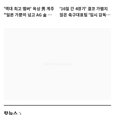
'역대 최고 멤버' 육상 男 계주
'16일 간 4경기' 결코 가볍지
"일본 가뿐히 넘고 AG 金 따겠
않은 축구대표팀 '임시 감독'
다"
무게
핫뉴스