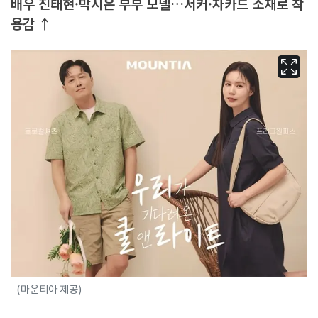
배우 진태현·박시은 부부 모델…서커·자카드 소재로 착
용감 ↑
(마운티아 제공)