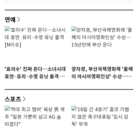
연예
'효리수' 진짜 온다…소녀시대
양자경, 부산국제영화제 '올해
효연·유리·수영 유닛 출격 [N
의 아시아영화인상' 수상…15
이슈]
년만에 부산 온다
스포츠