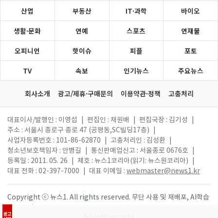
산업
부동산
IT·과학
바이오
생활·문화
연예
스포츠
연재물
오피니언
핫이슈
피플
포토
TV
속보
인기뉴스
주요뉴스
회사소개
광고/제휴·구매문의
이용약관·정책
고충처리
대표이사/발행인 : 이영섭
|
편집인 : 채원배
|
편집국장 : 김기성
|
주소 : 서울시 종로구 종로 47 (공평동,SC빌딩17층)
|
사업자등록번호 : 101-86-62870
|
고충처리인 : 김성환
|
청소년보호책임자 : 안병길
|
통신판매업신고 : 서울종로 0676호
|
등록일 : 2011. 05. 26
|
제호 : 뉴스1코리아(읽기: 뉴스원코리아)
|
대표 전화 : 02-397-7000
|
대표 이메일 :
webmaster@news1.kr
Copyright ⓒ 뉴스1. All rights reserved. 무단 사용 및 재배포, AI학습
활용 금지.
광고