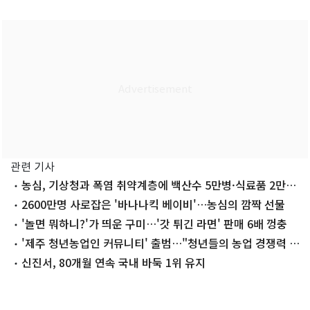
관련 기사
농심, 기상청과 폭염 취약계층에 백산수 5만병·식료품 2만식
전달
2600만명 사로잡은 '바나나킥 베이비'…농심의 깜짝 선물
'놀면 뭐하니?'가 띄운 구미…'갓 튀긴 라면' 판매 6배 껑충
'제주 청년농업인 커뮤니티' 출범…"청년들의 농업 경쟁력 강
화"
신진서, 80개월 연속 국내 바둑 1위 유지