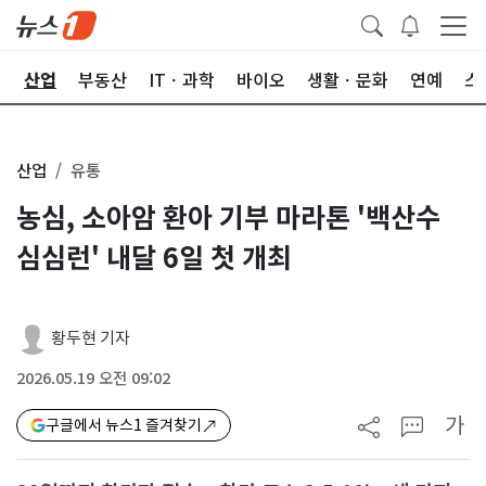
권
산업
부동산
ITㆍ과학
바이오
생활ㆍ문화
연예
스
산업
유통
농심, 소아암 환아 기부 마라톤 '백산수
심심런' 내달 6일 첫 개최
황두현 기자
2026.05.19 오전 09:02
가
구글에서 뉴스1 즐겨찾기