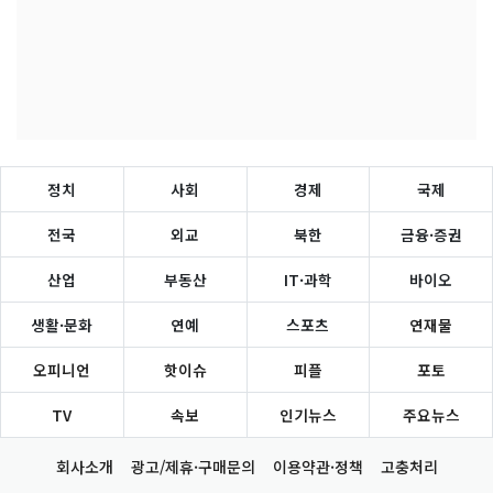
정치
사회
경제
국제
전국
외교
북한
금융·증권
산업
부동산
IT·과학
바이오
생활·문화
연예
스포츠
연재물
오피니언
핫이슈
피플
포토
TV
속보
인기뉴스
주요뉴스
회사소개
광고/제휴·구매문의
이용약관·정책
고충처리