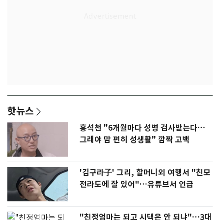
핫뉴스
홍석천 "6개월마다 성병 검사받는다…
그래야 맘 편히 성생활" 깜짝 고백
'김구라子' 그리, 할머니외 여행서 "친모
전라도에 잘 있어"…유튜브서 언급
"친정엄마는 되고 시댁은 안 되냐"…3대