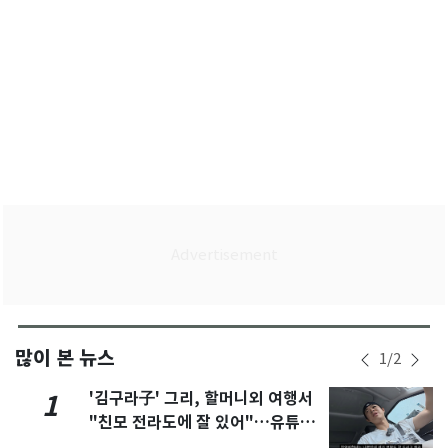
많이 본 뉴스
1
/
2
'김구라子' 그리, 할머니외 여행서
1
"친모 전라도에 잘 있어"…유튜브
서 언급