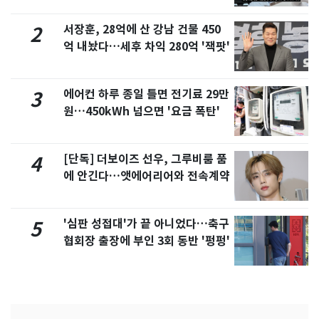
서장훈, 28억에 산 강남 건물 450
2
억 내놨다…세후 차익 280억 '잭팟'
에어컨 하루 종일 틀면 전기료 29만
3
원…450kWh 넘으면 '요금 폭탄'
[단독] 더보이즈 선우, 그루비룸 품
4
에 안긴다…앳에어리어와 전속계약
'심판 성접대'가 끝 아니었다…축구
5
협회장 출장에 부인 3회 동반 '펑펑'