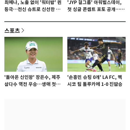
최예나, 노출 없이 '워터밤' 퀸
'JYP 걸그룹' 아워벌스데이,
등극…전신 슈트로 신선한 충
첫 싱글 콘셉트 포토 공개…청
격 [N샷]
량·키치
스포츠
'돌아온 신인왕' 장은수, 제주
'손흥민 슈팅 0개' LA FC, 멕
삼다수 역전 우승…생애 첫승
시코 팀 톨루카에 1-0 진땀승
감격