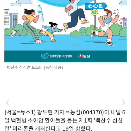
백산수 심심런 포스터.(농심 제공)
(서울=뉴스1) 황두현 기자 = 농심(004370)이 내달 6
일 백혈병 소아암 환아들을 돕는 제1회 '백산수 심심
런' 마라톤을 개최한다고 19일 밝혔다.