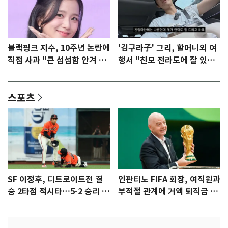
블랙핑크 지수, 10주년 논란에
'김구라子' 그리, 할머니외 여
직접 사과 "큰 섭섭함 안겨 미
행서 "친모 전라도에 잘 있
안"
어"…유튜브서 언급
스포츠
SF 이정후, 디트로이트전 결
인판티노 FIFA 회장, 여직원과
승 2타점 적시타…5-2 승리 견
부적절 관계에 거액 퇴직금 지
인
급 논란