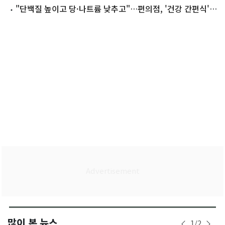
프
"단백질 높이고 당·나트륨 낮추고"…편의점, '건강 간편식'
경쟁
많이 본 뉴스
1
/
2