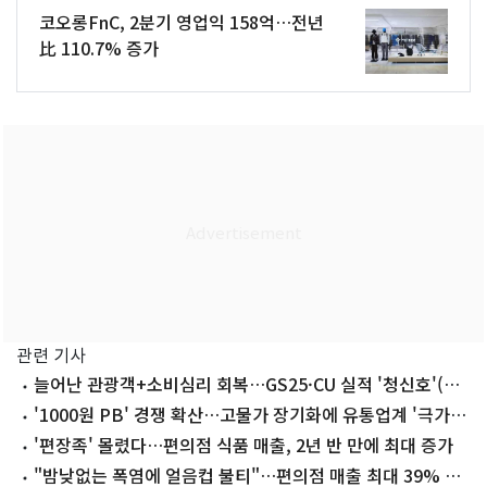
코오롱FnC, 2분기 영업익 158억…전년
比 110.7% 증가
관련 기사
늘어난 관광객+소비심리 회복…GS25·CU 실적 '청신호'(종
합)
'1000원 PB' 경쟁 확산…고물가 장기화에 유통업계 '극가성
비' 승부
'편장족' 몰렸다…편의점 식품 매출, 2년 반 만에 최대 증가
"밤낮없는 폭염에 얼음컵 불티"…편의점 매출 최대 39% 점