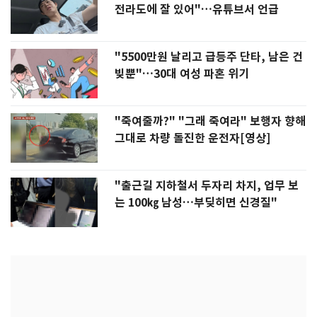
전라도에 잘 있어"…유튜브서 언급
"5500만원 날리고 급등주 단타, 남은 건
빚뿐"…30대 여성 파혼 위기
"죽여줄까?" "그래 죽여라" 보행자 향해
그대로 차량 돌진한 운전자[영상]
"출근길 지하철서 두자리 차지, 업무 보
는 100㎏ 남성…부딪히면 신경질"