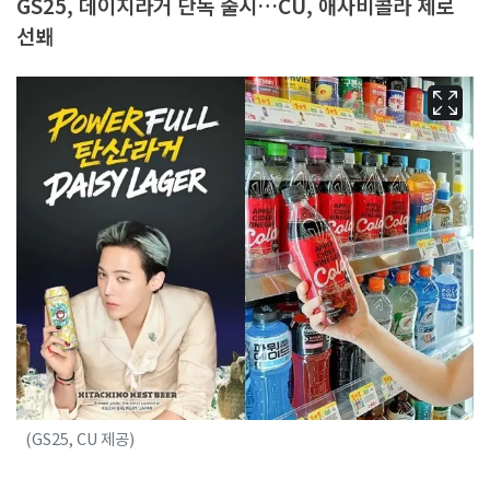
GS25, 데이지라거 단독 출시…CU, 애사비콜라 제로
선봬
(GS25, CU 제공)