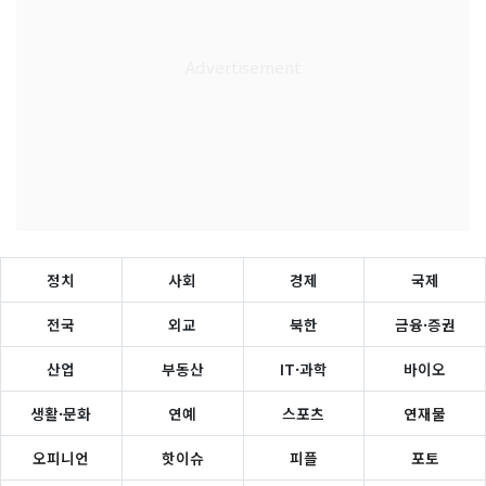
정치
사회
경제
국제
전국
외교
북한
금융·증권
산업
부동산
IT·과학
바이오
생활·문화
연예
스포츠
연재물
오피니언
핫이슈
피플
포토