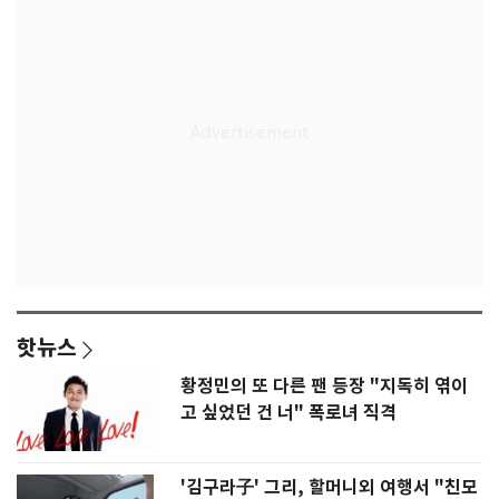
핫뉴스
황정민의 또 다른 팬 등장 "지독히 엮이
고 싶었던 건 너" 폭로녀 직격
'김구라子' 그리, 할머니외 여행서 "친모