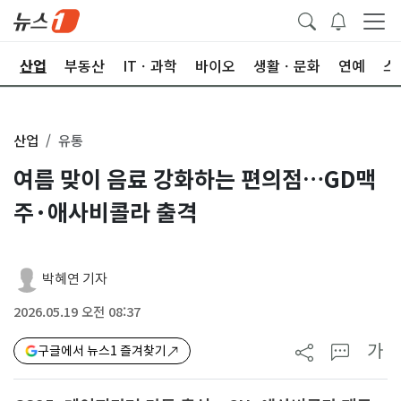
권
산업
부동산
ITㆍ과학
바이오
생활ㆍ문화
연예
스
산업
유통
여름 맞이 음료 강화하는 편의점…GD맥
주·애사비콜라 출격
박혜연 기자
2026.05.19 오전 08:37
가
구글에서 뉴스1 즐겨찾기