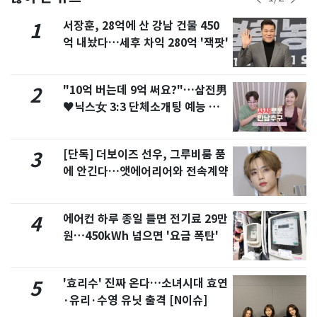
서장훈, 28억에 산 강남 건물 450
1
억 내놨다…세후 차익 280억 '잭팟'
"10억 버는데 9억 써요?"…삼전男
2
♥닉스女 3:3 단체소개팅 예능 화
제
[단독] 더보이즈 선우, 그루비룸 품
3
에 안긴다…앳에어리어와 전속계약
에어컨 하루 종일 틀면 전기료 29만
4
원…450kWh 넘으면 '요금 폭탄'
'효리수' 진짜 온다…소녀시대 효연
5
·유리·수영 유닛 출격 [N이슈]