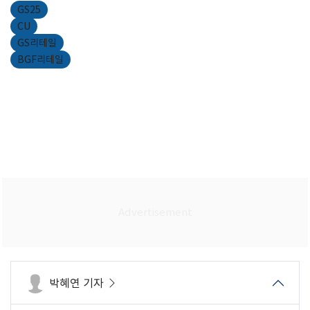
GS25
CU
GS리테일
BGF리테일
박혜연 기자