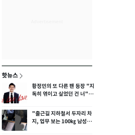
핫뉴스
황정민의 또 다른 팬 등장 "지
독히 엮이고 싶었던 건 너" 폭
로녀 직격
"출근길 지하철서 두자리 차
지, 업무 보는 100㎏ 남성…
부딪히면 신경질"