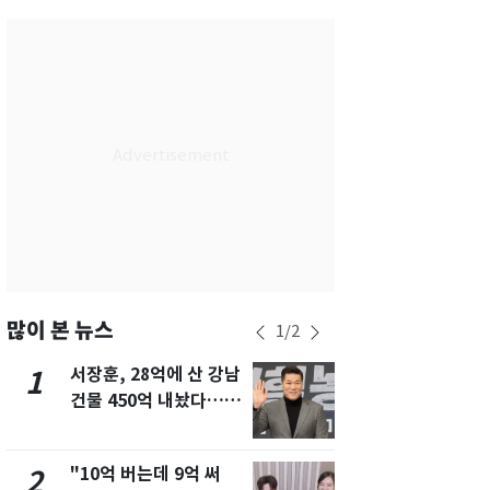
서울
35
℃
부산
34
℃
대구
34
℃
인천
36
℃
광주
34
℃
대전
35
℃
울산
31
℃
강릉
24
℃
많이 본 뉴스
1
/
2
제주
30
℃
서장훈, 28억에 산 강남
13호 태풍 '
1
6
건물 450억 내놨다…세
키나와·가고
후 차익 280억 '잭팟'
근…26만명
"10억 버는데 9억 써
낮 최고 37
2
7