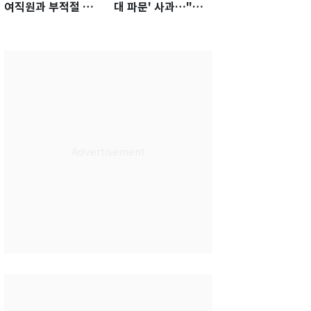
여직원과 부적절 관
대 파문' 사과…"참
계에 거액 퇴직금 지
담한 상황, 쇄신 약
급 논란
속"