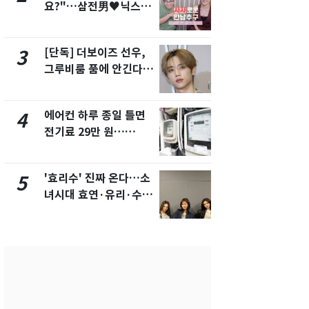
요?"…삼전男♥닉스女
속…전국 곳곳
3:3 단체소개팅 예능 화
날씨]
제
[단독] 더보이즈 선우,
[단독]중수
3
8
그루비룸 품에 안긴다…
수사관 경력
앳에어리어와 전속계약
진…법무사·
택' 유지
에어컨 하루 종일 틀면
"캐리비안 
4
9
전기료 29만 원…
의실에 남자
450kWh 넘으면 '요금
요"…경찰 
폭탄'
'효리수' 진짜 온다…소
전남광주 화
5
10
녀시대 효연·유리·수영
교통사고로 
유닛 출격 [N이슈]
지…6명 부