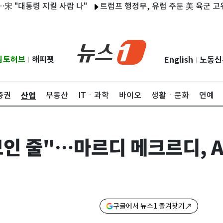
통령 지킬 사람 나"
트럼프 행정부, 유럽 주둔 美 육군 고위 장성
립토허브
해피펫
English
노동신
|
|
산업
증권
부동산
ITㆍ과학
바이오
생활ㆍ문화
연예
인 줄"…마르디 메크르디, A
구글에서 뉴스1 즐겨찾기