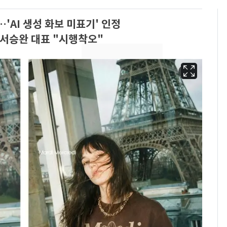
…'AI 생성 화보 미표기' 인정
서승완 대표 "시행착오"
13호 태풍 '돌핀' 日오
6
키나와·가고시마현 접
근…26만명 대피령
낮 최고 37도 폭염 계
7