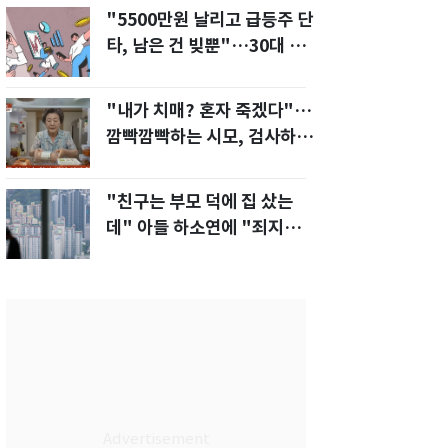
"5500만원 날리고 급등주 단
타, 남은 건 빚뿐"…30대 여
성 파혼 위기
"내가 치매? 혼자 죽겠다"…
깜빡깜빡하는 시모, 검사하라
하자 '발끈'
"친구는 부모 덕에 집 샀는
데" 아들 하소연에 "죄지었
다" 사죄 '먹먹'