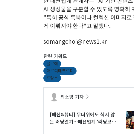
한 패션업계 관계자는 "AI 기반 콘텐
AI 생성물을 구분할 수 있도록 명확히
"특히 공식 룩북이나 컬렉션 이미지로 
게 이뤄져야 한다"고 말했다.
somangchoi@news1.kr
관련 키워드
끌로에
마르디메크르디
프랑스
최소망 기자
[패션&뷰티] 무더위에도 식지 않
는 러닝열기…패션업계 '러닝코어'
경쟁