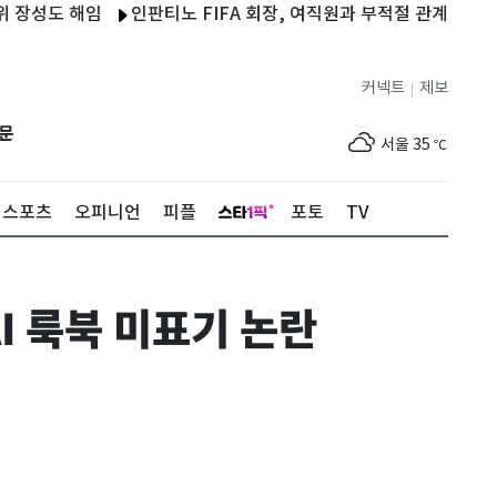
도 해임
인판티노 FIFA 회장, 여직원과 부적절 관계에 거액 퇴직금
커넥트
제보
|
제주
30
℃
문
서울
35
℃
부산
34
℃
스포츠
오피니언
피플
포토
TV
대구
34
℃
인천
36
℃
I 룩북 미표기 논란
광주
34
℃
대전
35
℃
울산
31
℃
강릉
24
℃
제주
30
℃