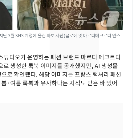
속…전국 곳곳 비 [오늘
날씨]
[단독]중수청 가는 검찰
8
수사관 경력 합산 추
지난 3월 SNS 계정에 올린 화보 사진(끌로에 및 마르디메크르디 인스
진…법무사·집행관 '혜
택' 유지
"캐리비안 베이 여자 탈
9
피스스튜디오가 운영하는 패션 브랜드 마르디 메크르디
의실에 남자가 있어
AI)으로 생성한 룩북 이미지를 공개했지만, AI 생성물
요"…경찰 수사
것으로 확인됐다. 해당 이미지는 프랑스 럭셔리 패션
전남광주 화정역 인근서
10
4년 봄·여름 룩북과 유사하다는 지적도 받은 바 있어
교통사고로 40대 심정
지…6명 부상