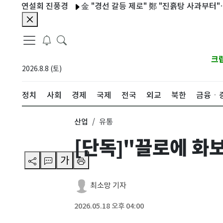
연설회 진풍경
金 "경선 갈등 제로" 鄭 "진흙탕 사과부터"…宋 "대
크
2026.8.8 (토)
정치
사회
경제
국제
전국
외교
북한
금융ㆍ
산업
유통
[단독]"끌로에 화보
가
최소망 기자
2026.05.18 오후 04:00