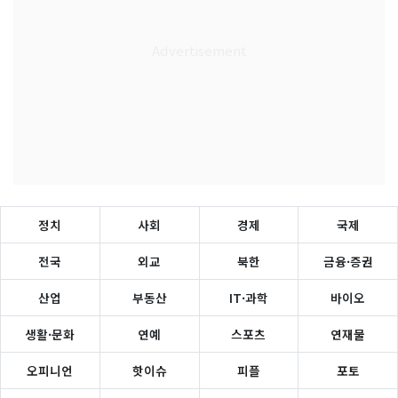
정치
사회
경제
국제
전국
외교
북한
금융·증권
산업
부동산
IT·과학
바이오
생활·문화
연예
스포츠
연재물
오피니언
핫이슈
피플
포토