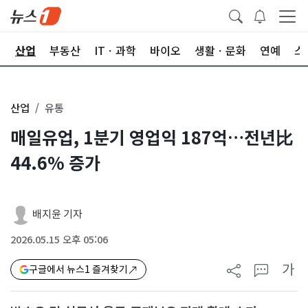
권
산업
부동산
ITㆍ과학
바이오
생활ㆍ문화
연예
스
산업
유통
매일유업, 1분기 영업익 187억…전년比
44.6% 증가
배지윤 기자
2026.05.15 오후 05:06
가
구글에서 뉴스1 즐겨찾기