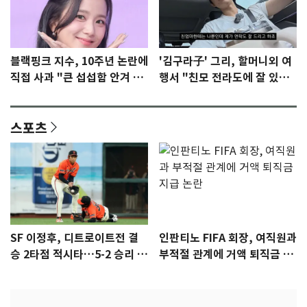
블랙핑크 지수, 10주년 논란에
'김구라子' 그리, 할머니외 여
직접 사과 "큰 섭섭함 안겨 미
행서 "친모 전라도에 잘 있
안"
어"…유튜브서 언급
스포츠
SF 이정후, 디트로이트전 결
인판티노 FIFA 회장, 여직원과
승 2타점 적시타…5-2 승리 견
부적절 관계에 거액 퇴직금 지
인
급 논란