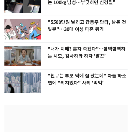
는 100㎏ 남성…부딪히면 신경질"
"5500만원 날리고 급등주 단타, 남은 건
빚뿐"…30대 여성 파혼 위기
"내가 치매? 혼자 죽겠다"…깜빡깜빡하
는 시모, 검사하라 하자 '발끈'
"친구는 부모 덕에 집 샀는데" 아들 하소
연에 "죄지었다" 사죄 '먹먹'