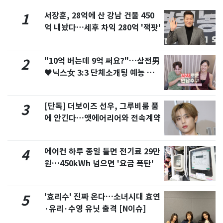
서장훈, 28억에 산 강남 건물 450
1
억 내놨다…세후 차익 280억 '잭팟'
"10억 버는데 9억 써요?"…삼전男
2
♥닉스女 3:3 단체소개팅 예능 화
제
[단독] 더보이즈 선우, 그루비룸 품
3
에 안긴다…앳에어리어와 전속계약
에어컨 하루 종일 틀면 전기료 29만
4
원…450kWh 넘으면 '요금 폭탄'
'효리수' 진짜 온다…소녀시대 효연
5
·유리·수영 유닛 출격 [N이슈]