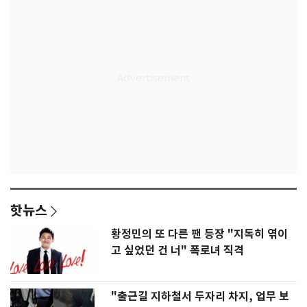
핫뉴스
황정민의 또 다른 팬 등장 "지독히 엮이
고 싶었던 건 너" 폭로녀 직격
"출근길 지하철서 두자리 차지, 업무 보