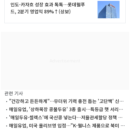
인도·카자흐 성장 효과 톡톡…롯데웰푸
드, 2분기 영업익 89%↑(상보)
관련 기사
"건강하고 든든하게"…무더위 기력 충전 돕는 '고단백' 신제
품[이번주Eat템]
매일유업, '상하목장 콩물두유' 3종 출시…특등급 햇 서리태
담았다
'매일두유·셀렉스'에 국산콩 넣는다…저율관세할당 정책 변
화에 원료 다변화
매일유업, 미국 올리브영 입점…"K-웰니스 제품으로 북미 공