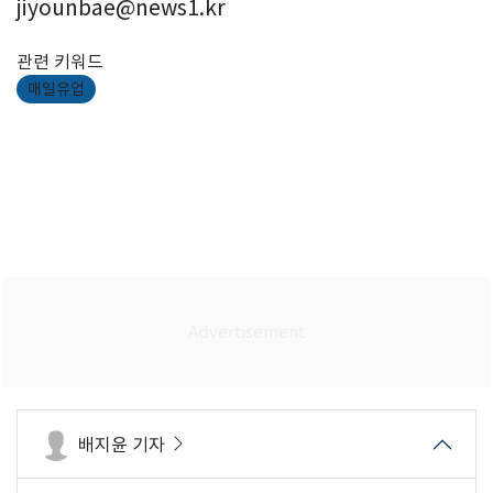
jiyounbae@news1.kr
관련 키워드
매일유업
배지윤 기자