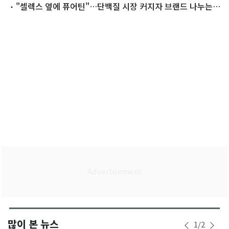
략"
"셀렉스 옆에 퓨어틴"…단백질 시장 커지자 브랜드 나누는
식품업계
많이 본 뉴스
1
/
2