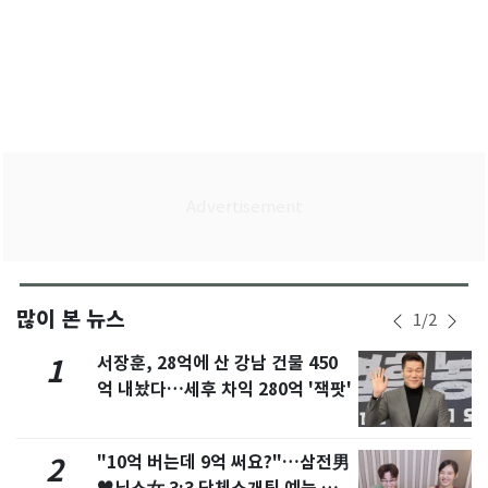
많이 본 뉴스
1
/
2
서장훈, 28억에 산 강남 건물 450
1
억 내놨다…세후 차익 280억 '잭팟'
"10억 버는데 9억 써요?"…삼전男
2