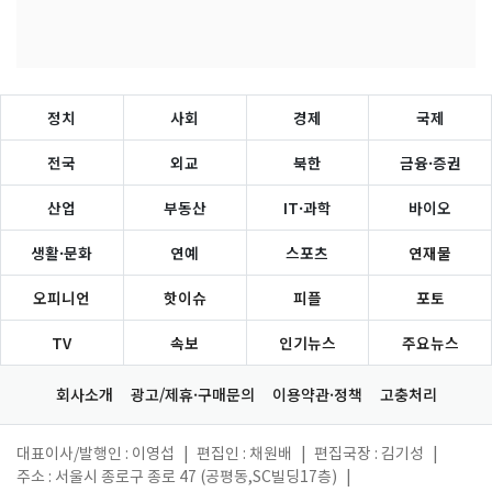
정치
사회
경제
국제
전국
외교
북한
금융·증권
산업
부동산
IT·과학
바이오
생활·문화
연예
스포츠
연재물
오피니언
핫이슈
피플
포토
TV
속보
인기뉴스
주요뉴스
회사소개
광고/제휴·구매문의
이용약관·정책
고충처리
대표이사/발행인 : 이영섭
|
편집인 : 채원배
|
편집국장 : 김기성
|
주소 : 서울시 종로구 종로 47 (공평동,SC빌딩17층)
|