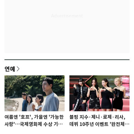
연예
여름엔 '호프', 가을엔 '가능한
블핑 지수·제니·로제·리사,
사랑'…국제영화제 수상 기대
데뷔 10주년 이벤트 '완전체'
감 [N이슈]
참석 확정…기대감 UP