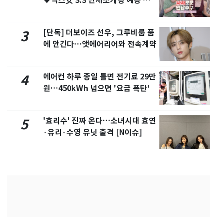
♥닉스女 3:3 단체소개팅 예능 화
제
[단독] 더보이즈 선우, 그루비룸 품
3
에 안긴다…앳에어리어와 전속계약
에어컨 하루 종일 틀면 전기료 29만
4
원…450kWh 넘으면 '요금 폭탄'
'효리수' 진짜 온다…소녀시대 효연
5
·유리·수영 유닛 출격 [N이슈]