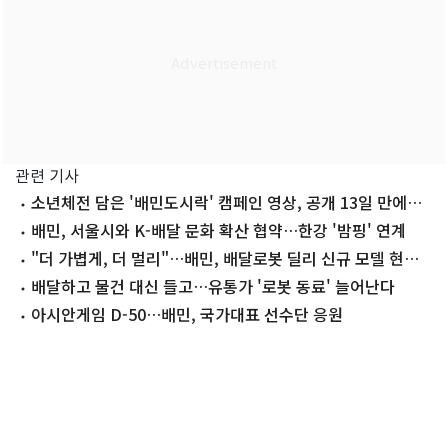
관련 기사
소년체전 담은 '배민도시락' 캠페인 영상, 공개 13일 만에
500만 뷰
배민, 서울시와 K-배달 문화 확산 협약…한강 '밤핑' 연계
"더 가볍게, 더 멀리"…배민, 배달로봇 딜리 신규 모델 현장
투입
배달하고 물건 대신 들고…유통가 '로봇 동료' 늘어난다
아시안게임 D-50…배민, 국가대표 선수단 응원