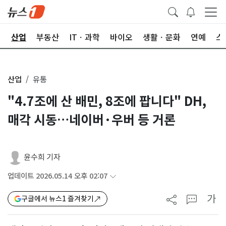
권
산업
부동산
ITㆍ과학
바이오
생활ㆍ문화
연예
스
산업
유통
"4.7조에 산 배민, 8조에 팝니다" DH,
매각 시동…네이버·우버 등 거론
윤수희 기자
업데이트 2026.05.14 오후 02:07
가
구글에서 뉴스1 즐겨찾기