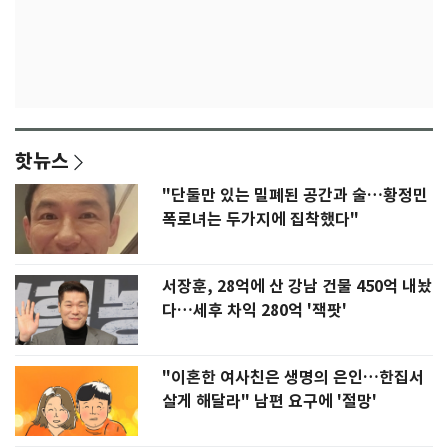
핫뉴스
"단둘만 있는 밀폐된 공간과 술…황정민
폭로녀는 두가지에 집착했다"
서장훈, 28억에 산 강남 건물 450억 내놨
다…세후 차익 280억 '잭팟'
"이혼한 여사친은 생명의 은인…한집서
살게 해달라" 남편 요구에 '절망'