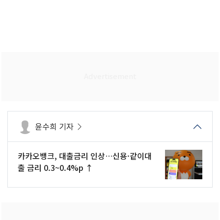
윤수희 기자
카카오뱅크, 대출금리 인상…신용·같이대
출 금리 0.3~0.4%p ↑