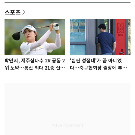
스포츠
박민지, 제주삼다수 2R 공동 2
'심판 성접대'가 끝 아니었
위 도약…통산 최다 21승 신기
다…축구협회장 출장에 부인
록 도전
3회 동반 '펑펑'