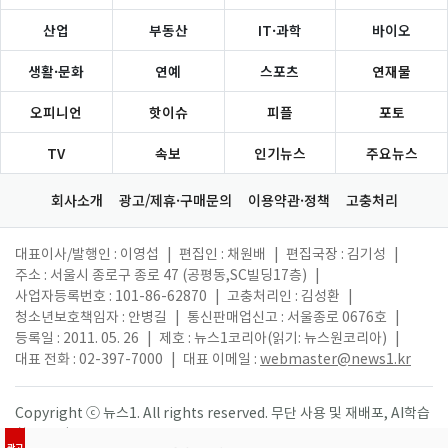
산업
부동산
IT·과학
바이오
생활·문화
연예
스포츠
연재물
오피니언
핫이슈
피플
포토
TV
속보
인기뉴스
주요뉴스
회사소개
광고/제휴·구매문의
이용약관·정책
고충처리
대표이사/발행인 : 이영섭
|
편집인 : 채원배
|
편집국장 : 김기성
|
주소 : 서울시 종로구 종로 47 (공평동,SC빌딩17층)
|
사업자등록번호 : 101-86-62870
|
고충처리인 : 김성환
|
청소년보호책임자 : 안병길
|
통신판매업신고 : 서울종로 0676호
|
등록일 : 2011. 05. 26
|
제호 : 뉴스1코리아(읽기: 뉴스원코리아)
|
대표 전화 : 02-397-7000
|
대표 이메일 :
webmaster@news1.kr
Copyright ⓒ 뉴스1. All rights reserved. 무단 사용 및 재배포, AI학습
활용 금지.