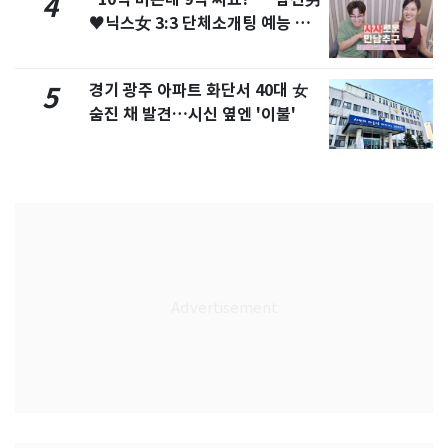
4
♥닉스女 3:3 단체소개팅 예능 화
제
경기 광주 아파트 화단서 40대 女
5
숨진 채 발견…시신 옆엔 '이불'