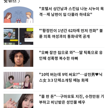
핫뉴스
"호텔서 상간남과 스킨십 나눈 시누이 목
격…제 남편이 입 다물라 하네요"
"'황정민이 1년간 62차례 먼저 전화" 불
륜 의혹 여성과의 통화내역 공개
"오빠 잠깐 집으로 와"…딸 틱톡으로 유
인해 성폭행 복수한 아빠
"10억 버는데 9억 써요?"…삼전男♥닉
스女 3:3 단체소개팅 예능 화제
"몸 판 돈"…구마모토 지진, 수천만원 기
부하고 비난받은 성인물 배우