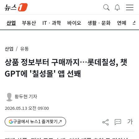
권
산업
부동산
ITㆍ과학
바이오
생활ㆍ문화
연예
스
산업
유통
상품 정보부터 구매까지…롯데칠성, 챗
GPT에 '칠성몰' 앱 선봬
황두현 기자
2026.05.13 오전 09:00
가
구글에서 뉴스1 즐겨찾기