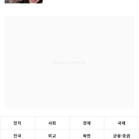
정치
사회
경제
국제
전국
외교
북한
금융·증권