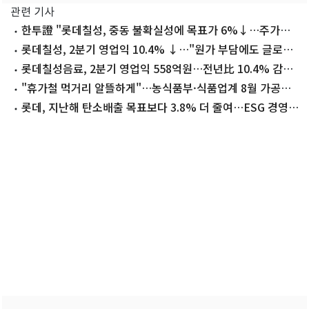
관련 기사
한투證 "롯데칠성, 중동 불확실성에 목표가 6%↓…주가는
바닥"
롯데칠성, 2분기 영업익 10.4% ↓…"원가 부담에도 글로벌
성장"(상보)
롯데칠성음료, 2분기 영업익 558억원…전년比 10.4% 감소
(1보)
"휴가철 먹거리 알뜰하게"…농식품부·식품업계 8월 가공식
품 최대 57% 할인
롯데, 지난해 탄소배출 목표보다 3.8% 더 줄여…ESG 경영
강화