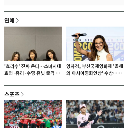
연예
'효리수' 진짜 온다…소녀시대
양자경, 부산국제영화제 '올해
효연·유리·수영 유닛 출격 [N
의 아시아영화인상' 수상…15
이슈]
년만에 부산 온다
스포츠