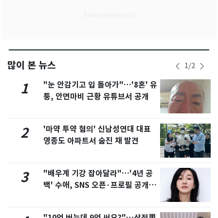
많이 본 뉴스
1
/
2
"눈 안감기고 입 돌아가"…'8혼' 유
1
퉁, 안면마비 근황 유튜브서 공개
'마약 투약 혐의' 신남성연대 대표
2
영종도 아파트서 숨진 채 발견
"배우계 기강 잡아달라"…'4년 공
3
백' 수애, SNS 오픈·프로필 공개
화제
"10억 버는데 9억 써요?"…삼전男