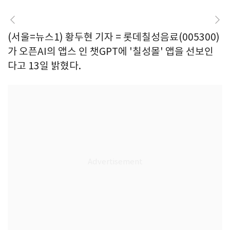
(서울=뉴스1) 황두현 기자 = 롯데칠성음료(005300)
가 오픈AI의 앱스 인 챗GPT에 '칠성몰' 앱을 선보인
다고 13일 밝혔다.