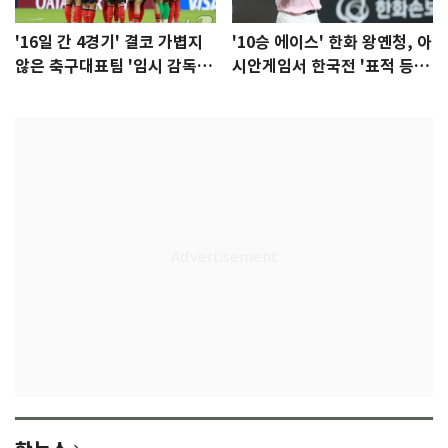
'16일 간 4경기' 결코 가볍지
'10승 에이스' 한화 왕옌청, 아
않은 축구대표팀 '임시 감독'
시안게임서 한국전 '표적 등
무게
판' 가능성