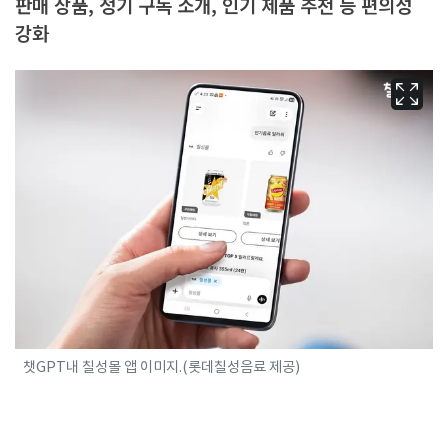
판매 상품, 정기 구독 소개, 인기 제품 추천 등 편의성
강화
챗GPT내 칠성몰 앱 이미지.(롯데칠성음료 제공)