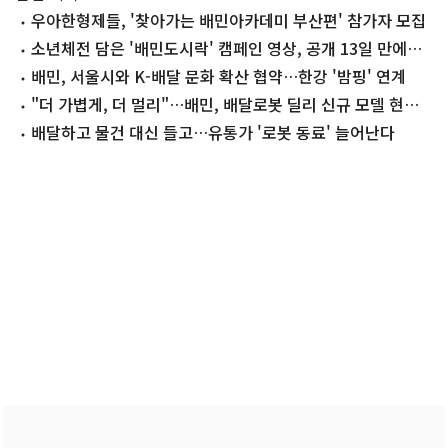
우아한형제들, '찾아가는 배민아카데미 부산편' 참가자 모집
소년체전 담은 '배민도시락' 캠페인 영상, 공개 13일 만에
500만 뷰
배민, 서울시와 K-배달 문화 확산 협약…한강 '밤핑' 연계
"더 가볍게, 더 멀리"…배민, 배달로봇 딜리 신규 모델 현장
투입
배달하고 물건 대신 들고…유통가 '로봇 동료' 늘어난다