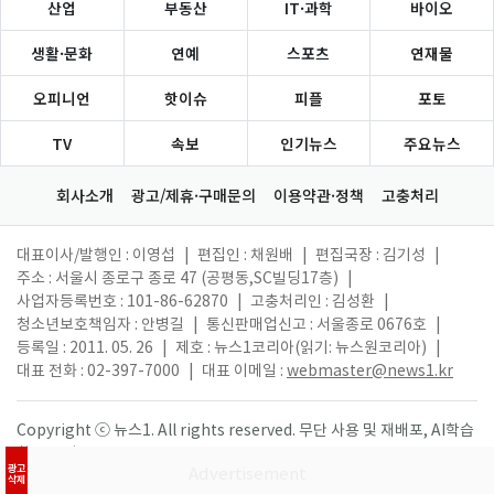
산업
부동산
IT·과학
바이오
생활·문화
연예
스포츠
연재물
오피니언
핫이슈
피플
포토
TV
속보
인기뉴스
주요뉴스
회사소개
광고/제휴·구매문의
이용약관·정책
고충처리
대표이사/발행인 : 이영섭
|
편집인 : 채원배
|
편집국장 : 김기성
|
주소 : 서울시 종로구 종로 47 (공평동,SC빌딩17층)
|
사업자등록번호 : 101-86-62870
|
고충처리인 : 김성환
|
청소년보호책임자 : 안병길
|
통신판매업신고 : 서울종로 0676호
|
등록일 : 2011. 05. 26
|
제호 : 뉴스1코리아(읽기: 뉴스원코리아)
|
대표 전화 : 02-397-7000
|
대표 이메일 :
webmaster@news1.kr
Copyright ⓒ 뉴스1. All rights reserved. 무단 사용 및 재배포, AI학습
활용 금지.
광고
삭제