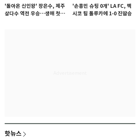
'돌아온 신인왕' 장은수, 제주
'손흥민 슈팅 0개' LA FC, 멕
삼다수 역전 우승…생애 첫승
시코 팀 톨루카에 1-0 진땀승
감격
핫뉴스