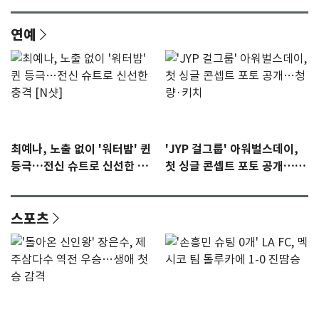
연예
최예나, 노출 없이 '워터밤' 퀸
'JYP 걸그룹' 아워벌스데이,
등극…전신 슈트로 신선한 충
첫 싱글 콘셉트 포토 공개…청
격 [N샷]
량·키치
스포츠