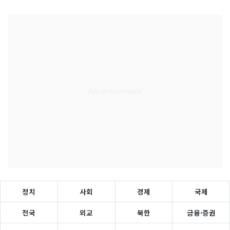
정치
사회
경제
국제
전국
외교
북한
금융·증권