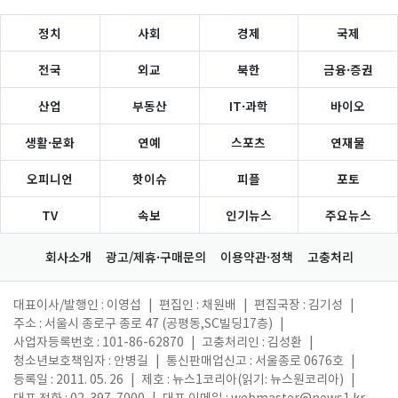
정치
사회
경제
국제
전국
외교
북한
금융·증권
산업
부동산
IT·과학
바이오
생활·문화
연예
스포츠
연재물
오피니언
핫이슈
피플
포토
TV
속보
인기뉴스
주요뉴스
회사소개
광고/제휴·구매문의
이용약관·정책
고충처리
대표이사/발행인 : 이영섭
|
편집인 : 채원배
|
편집국장 : 김기성
|
주소 : 서울시 종로구 종로 47 (공평동,SC빌딩17층)
|
사업자등록번호 : 101-86-62870
|
고충처리인 : 김성환
|
청소년보호책임자 : 안병길
|
통신판매업신고 : 서울종로 0676호
|
등록일 : 2011. 05. 26
|
제호 : 뉴스1코리아(읽기: 뉴스원코리아)
|
대표 전화 : 02-397-7000
|
대표 이메일 :
webmaster@news1.kr