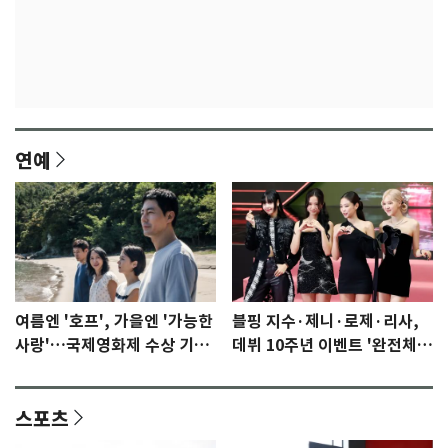
연예
여름엔 '호프', 가을엔 '가능한
블핑 지수·제니·로제·리사,
사랑'…국제영화제 수상 기대
데뷔 10주년 이벤트 '완전체'
감 [N이슈]
참석 확정…기대감 UP
스포츠