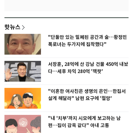
핫뉴스
"단둘만 있는 밀폐된 공간과 술…황정민
폭로녀는 두가지에 집착했다"
서장훈, 28억에 산 강남 건물 450억 내놨
다…세후 차익 280억 '잭팟'
"이혼한 여사친은 생명의 은인…한집서
살게 해달라" 남편 요구에 '절망'
"내 '치부'까지 시모에게 보고하는 남
편…집이 감옥 같다" 아내 고통