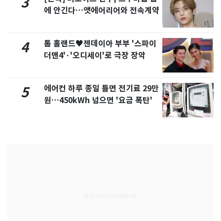
3
에 안긴다…앳에어리어와 전속계약
톰 홀랜드♥젠데이아 부부 '스파이
4
더맨4'·'오디세이'로 극장 장악
에어컨 하루 종일 틀면 전기료 29만
5
원…450kWh 넘으면 '요금 폭탄'