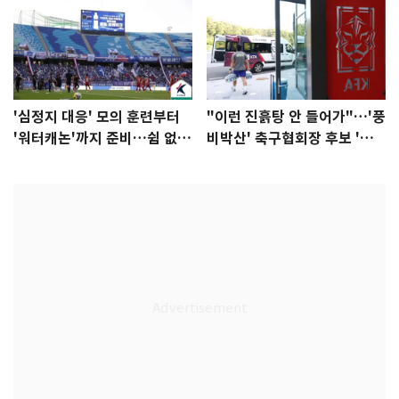
'심정지 대응' 모의 훈련부터
"이런 진흙탕 안 들어가"…'풍
'워터캐논'까지 준비…쉼 없는
비박산' 축구협회장 후보 '실
K리그
종'