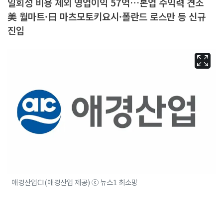
일회성 비용 제외 영업이익 57억…본업 수익력 견조
美 월마트·日 마츠모토키요시·폴란드 로스만 등 신규
진입
애경산업CI(애경산업 제공) ⓒ 뉴스1 최소망