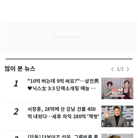
많이 본 뉴스
1
/
2
"10억 버는데 9억 써요?"…삼전男
1
♥닉스女 3:3 단체소개팅 예능 화
제
서장훈, 28억에 산 강남 건물 450
2
억 내놨다…세후 차익 280억 '잭팟'
[단독] 더보이즈 선우, 그루비룸 품