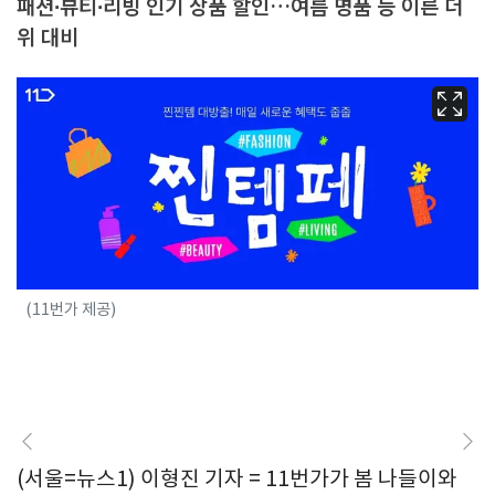
패션∙뷰티∙리빙 인기 상품 할인…여름 명품 등 이른 더
위 대비
(11번가 제공)
(서울=뉴스1) 이형진 기자 = 11번가가 봄 나들이와