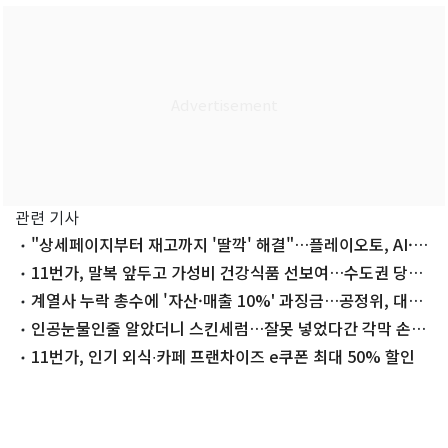
관련 기사
"상세페이지부터 재고까지 '딸깍' 해결"…플레이오토, AI·자
동화 가속
11번가, 말복 앞두고 가성비 건강식품 선보여…수도권 당일
배송
계열사 누락 총수에 '자산·매출 10%' 과징금…공정위, 대기
업 규율 강화
인공눈물인줄 알았더니 스킨세럼…잘못 넣었다간 각막 손상
·결막염
11번가, 인기 외식∙카페 프랜차이즈 e쿠폰 최대 50% 할인