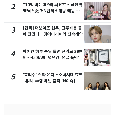
"10억 버는데 9억 써요?"…삼전男
2
♥닉스女 3:3 단체소개팅 예능 화
제
[단독] 더보이즈 선우, 그루비룸 품
3
에 안긴다…앳에어리어와 전속계약
에어컨 하루 종일 틀면 전기료 29만
4
원…450kWh 넘으면 '요금 폭탄'
'효리수' 진짜 온다…소녀시대 효연
5
·유리·수영 유닛 출격 [N이슈]