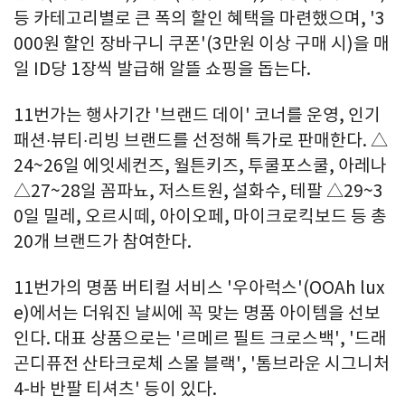
등 카테고리별로 큰 폭의 할인 혜택을 마련했으며, '3
000원 할인 장바구니 쿠폰'(3만원 이상 구매 시)을 매
일 ID당 1장씩 발급해 알뜰 쇼핑을 돕는다.
11번가는 행사기간 '브랜드 데이' 코너를 운영, 인기
패션∙뷰티∙리빙 브랜드를 선정해 특가로 판매한다. △
24~26일 에잇세컨즈, 월튼키즈, 투쿨포스쿨, 아레나
△27~28일 꼼파뇨, 저스트원, 설화수, 테팔 △29~3
0일 밀레, 오르시떼, 아이오페, 마이크로킥보드 등 총
20개 브랜드가 참여한다.
11번가의 명품 버티컬 서비스 '우아럭스'(OOAh lux
e)에서는 더워진 날씨에 꼭 맞는 명품 아이템을 선보
인다. 대표 상품으로는 '르메르 필트 크로스백', '드래
곤디퓨전 산타크로체 스몰 블랙', '톰브라운 시그니처
4-바 반팔 티셔츠' 등이 있다.