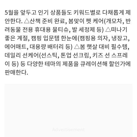
5월을 앞두고 인기 상품들도 키워드별로 다채롭게 제
안한다. △산책 준비 완료, 봄맞이 펫 케어(개모차, 반
려동물 전용 휴대용 물티슈, 발 세정제 등) △떠나기
좋은 계절, 캠핑 입문템 한눈에(캠핑용 의자, 냉장고,
에어매트, 대용량 배터리 등) △봄 햇살 대비 필수템,
데일리 선케어(선스틱, 톤업 선크림, 키즈 선 스프레
이 등) 등 다양한 테마의 제품을 큐레이션해 할인가에
판매한다.