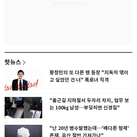
핫뉴스
황정민의 또 다른 팬 등장 "지독히 엮이
고 싶었던 건 너" 폭로녀 직격
"출근길 지하철서 두자리 차지, 업무 보
는 100㎏ 남성…부딪히면 신경질"
"난 20년 병수발했는데…'배다른 형제'
존재, 유산 절반 가져가나"