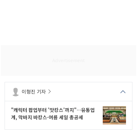
이형진 기자
"캐릭터 팝업부터 '맛캉스'까지"…유통업
계, 막바지 바캉스·여름 세일 총공세