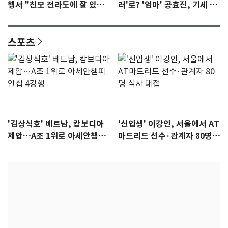
행서 "친모 전라도에 잘 있
러'로? '엄마' 공효진, 기세 잡
어"…유튜브서 언급
았다 [N초점]
스포츠
'김상식호' 베트남, 캄보디아
'신입생' 이강인, 서울에서 AT
제압…A조 1위로 아세안챔피
마드리드 선수·관계자 80명
언십 4강행
식사 대접