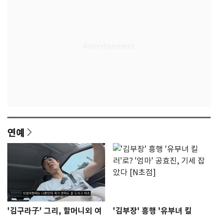
연예
'김구라子' 그리, 할머니외 여
'김부장' 흥행 '유부녀 킬