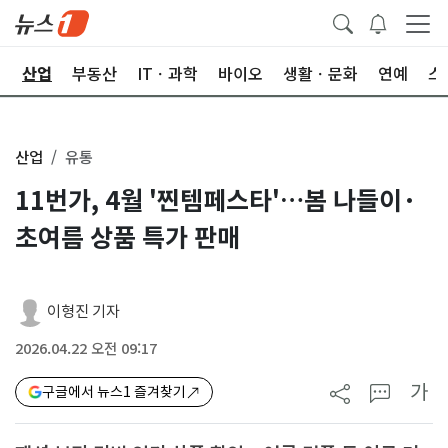
권
산업
부동산
ITㆍ과학
바이오
생활ㆍ문화
연예
스
산업
유통
11번가, 4월 '찐템페스타'…봄 나들이·
초여름 상품 특가 판매
이형진 기자
2026.04.22 오전 09:17
가
구글에서 뉴스1 즐겨찾기