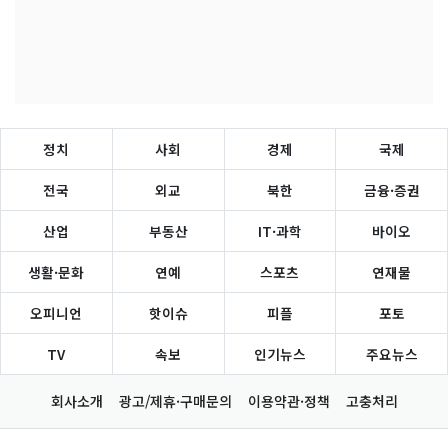
정치
사회
경제
국제
전국
외교
북한
금융·증권
산업
부동산
IT·과학
바이오
생활·문화
연예
스포츠
연재물
오피니언
핫이슈
피플
포토
TV
속보
인기뉴스
주요뉴스
회사소개
광고/제휴·구매문의
이용약관·정책
고충처리