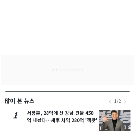
많이 본 뉴스
1
/
2
서장훈, 28억에 산 강남 건물 450
1
억 내놨다…세후 차익 280억 '잭팟'