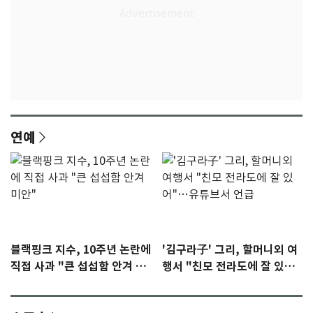
연예
블랙핑크 지수, 10주년 논란에
'김구라子' 그리, 할머니외 여
직접 사과 "큰 섭섭함 안겨 미
행서 "친모 전라도에 잘 있
안"
어"…유튜브서 언급