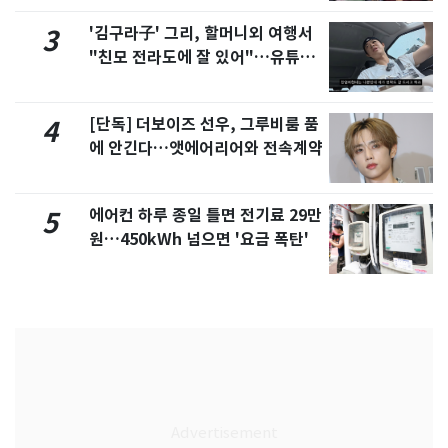
'김구라子' 그리, 할머니외 여행서
3
"친모 전라도에 잘 있어"…유튜브
서 언급
[단독] 더보이즈 선우, 그루비룸 품
4
에 안긴다…앳에어리어와 전속계약
에어컨 하루 종일 틀면 전기료 29만
5
원…450kWh 넘으면 '요금 폭탄'