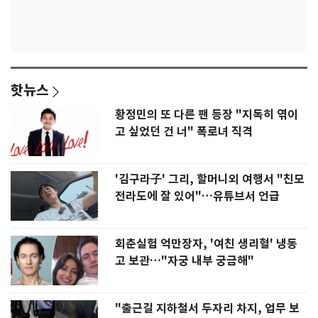
핫뉴스
황정민의 또 다른 팬 등장 "지독히 엮이
고 싶었던 건 너" 폭로녀 직격
'김구라子' 그리, 할머니외 여행서 "친모
전라도에 잘 있어"…유튜브서 언급
회춘실험 억만장자, '여친 생리혈' 냉동
고 보관…"자궁 내부 궁금해"
"출근길 지하철서 두자리 차지, 업무 보