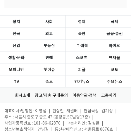
정치
사회
경제
국제
전국
외교
북한
금융·증권
산업
부동산
IT·과학
바이오
생활·문화
연예
스포츠
연재물
오피니언
핫이슈
피플
포토
TV
속보
인기뉴스
주요뉴스
회사소개
광고/제휴·구매문의
이용약관·정책
고충처리
대표이사/발행인 : 이영섭
|
편집인 : 채원배
|
편집국장 : 김기성
|
주소 : 서울시 종로구 종로 47 (공평동,SC빌딩17층)
|
사업자등록번호 : 101-86-62870
|
고충처리인 : 김성환
|
청소년보호책임자 : 안병길
|
통신판매업신고 : 서울종로 0676호
|