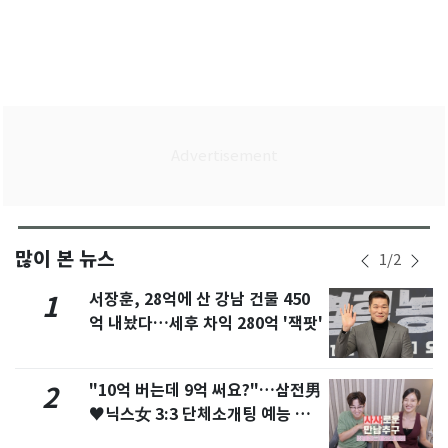
많이 본 뉴스
1
/
2
서장훈, 28억에 산 강남 건물 450
1
억 내놨다…세후 차익 280억 '잭팟'
"10억 버는데 9억 써요?"…삼전男
2
♥닉스女 3:3 단체소개팅 예능 화
제