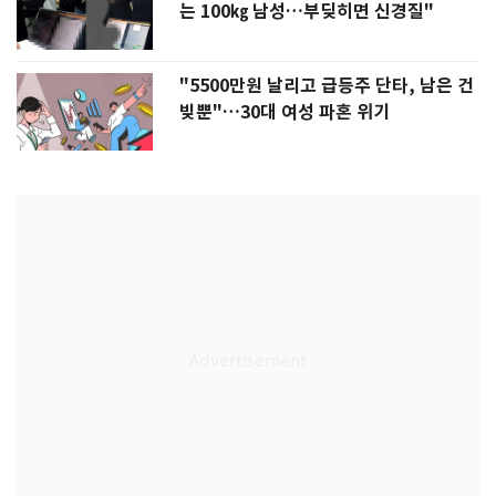
는 100㎏ 남성…부딪히면 신경질"
"5500만원 날리고 급등주 단타, 남은 건
빚뿐"…30대 여성 파혼 위기