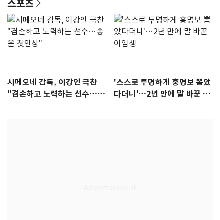
스포츠
시메오네 감독, 이강인 극찬
'스스로 투명하게 홍명보 뽑았
"겸손하고 노력하는 선수…좋
다더니'…2년 만에 말 바꾼 이
은 첫인상"
임생