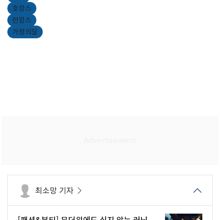
호캉스
런캉스
가정의달
최소망 기자
[패션&뷰티] 무더위에도 식지 않는 러닝