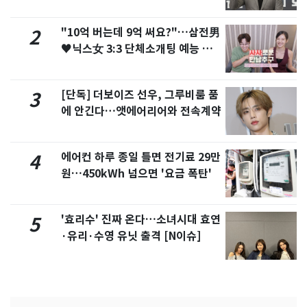
"10억 버는데 9억 써요?"…삼전男
2
♥닉스女 3:3 단체소개팅 예능 화
제
[단독] 더보이즈 선우, 그루비룸 품
3
에 안긴다…앳에어리어와 전속계약
에어컨 하루 종일 틀면 전기료 29만
4
원…450kWh 넘으면 '요금 폭탄'
'효리수' 진짜 온다…소녀시대 효연
5
·유리·수영 유닛 출격 [N이슈]