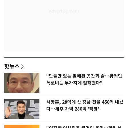
핫뉴스
"단둘만 있는 밀폐된 공간과 술…황정민
폭로녀는 두가지에 집착했다"
서장훈, 28억에 산 강남 건물 450억 내놨
다…세후 차익 280억 '잭팟'