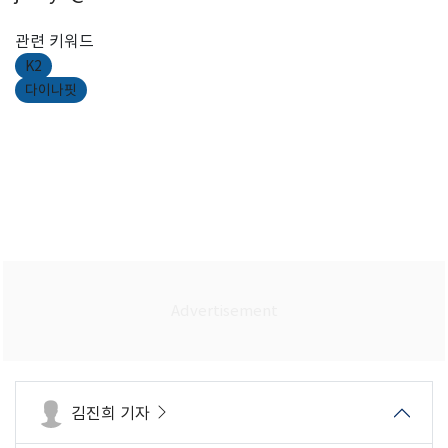
관련 키워드
K2
다이나핏
김진희 기자