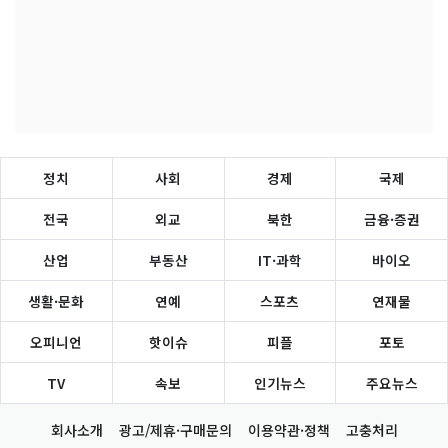
정치
사회
경제
국제
전국
외교
북한
금융·증권
산업
부동산
IT·과학
바이오
생활·문화
연예
스포츠
연재물
오피니언
핫이슈
피플
포토
TV
속보
인기뉴스
주요뉴스
회사소개
광고/제휴·구매문의
이용약관·정책
고충처리