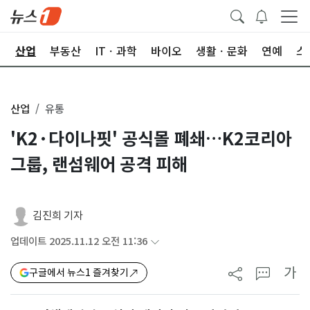
권
산업
부동산
ITㆍ과학
바이오
생활ㆍ문화
연예
스
산업
유통
'K2·다이나핏' 공식몰 폐쇄…K2코리아
그룹, 랜섬웨어 공격 피해
김진희 기자
업데이트 2025.11.12 오전 11:36
가
구글에서 뉴스1 즐겨찾기