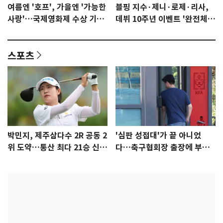
여름엔 '호프', 가을엔 '가능한
블핑 지수·제니·로제·리사,
사랑'…국제영화제 수상 기대
데뷔 10주년 이벤트 '완전체'
감 [N이슈]
참석 확정…기대감 UP
스포츠
박민지, 제주삼다수 2R 공동 2
'심판 성접대'가 끝 아니었
위 도약…통산 최다 21승 신기
다…축구협회장 출장에 부인
록 도전
3회 동반 '펑펑'