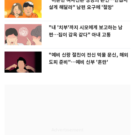
"이혼한 여사친은 생명의 은인…한집서
살게 해달라" 남편 요구에 '절망'
"내 '치부'까지 시모에게 보고하는 남
편…집이 감옥 같다" 아내 고통
"예비 신랑 절친이 전신 먹물 문신, 해외
도피 준비"…예비 신부 '혼란'