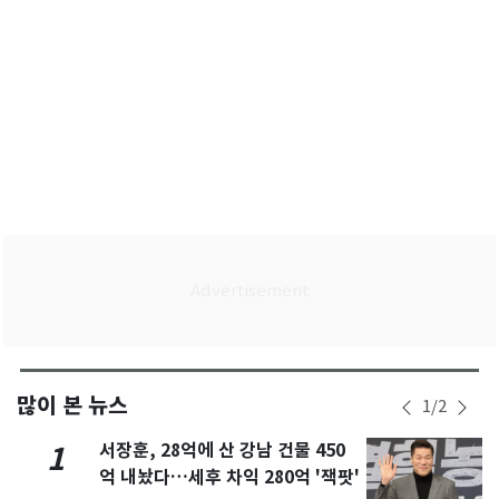
많이 본 뉴스
1
/
2
서장훈, 28억에 산 강남 건물 450
1
억 내놨다…세후 차익 280억 '잭팟'