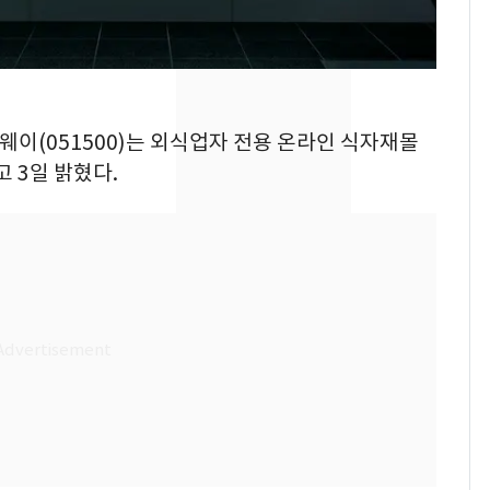
의실에 남자가 있어
요"…경찰 수사
[단독]중수청 가는 검찰
8
수사관 경력 합산 추
진…법무사·집행관 '혜
시웨이(051500)는 외식업자 전용 온라인 식자재몰
택' 유지
고 3일 밝혔다.
전남광주 화정역 인근서
9
교통사고로 40대 심정
지…6명 부상
축구협회, 외국인 심판
10
들 10여명 대상 '성 접
대' 의혹…월드컵·올림
픽 예선 등