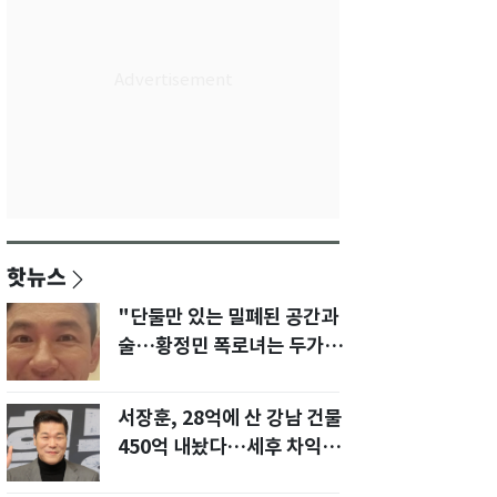
핫뉴스
"단둘만 있는 밀폐된 공간과
술…황정민 폭로녀는 두가지
에 집착했다"
서장훈, 28억에 산 강남 건물
450억 내놨다…세후 차익
280억 '잭팟'