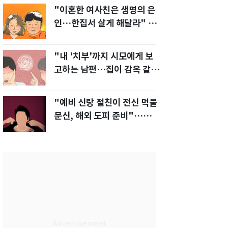
"이혼한 여사친은 생명의 은
인…한집서 살게 해달라" 남
편 요구에 '절망'
"내 '치부'까지 시모에게 보
고하는 남편…집이 감옥 같
다" 아내 고통
"예비 신랑 절친이 전신 먹물
문신, 해외 도피 준비"…예비
신부 '혼란'