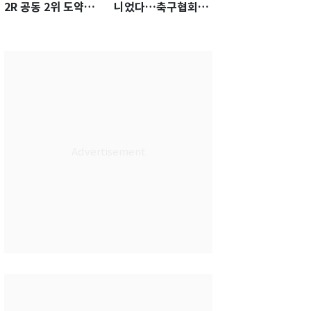
2R 공동 2위 도약…
니었다…축구협회장
통산 최다 21승 신기
출장에 부인 3회 동반
록 도전
'펑펑'