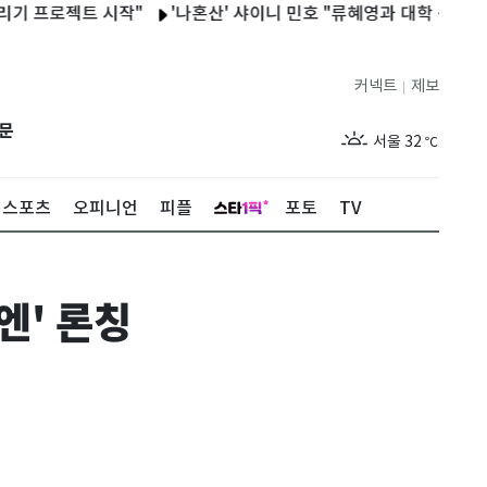
프로젝트 시작"
'나혼산' 샤이니 민호 "류혜영과 대학 동기…불량 학
커넥트
제보
|
제주
29
℃
문
서울
32
℃
부산
29
℃
스포츠
오피니언
피플
포토
TV
대구
30
℃
인천
31
℃
엔' 론칭
광주
30
℃
대전
28
℃
울산
28
℃
강릉
26
℃
제주
29
℃