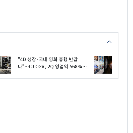
"4D 성장·국내 영화 흥행 반갑
다"…CJ CGV, 2Q 영업익 568%
점프(상보)