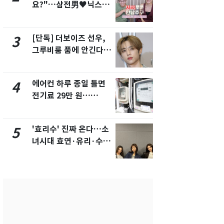
요?"…삼전男♥닉스女
의실에 남자
3:3 단체소개팅 예능 화
요"…경찰 
제
[단독] 더보이즈 선우,
[단독]중수
3
8
그루비룸 품에 안긴다…
수사관 경력
앳에어리어와 전속계약
진…법무사·
택' 유지
에어컨 하루 종일 틀면
전남광주 화
4
9
전기료 29만 원…
교통사고로 
450kWh 넘으면 '요금
지…6명 부
폭탄'
'효리수' 진짜 온다…소
축구협회, 
5
10
녀시대 효연·유리·수영
들 10여명 대
유닛 출격 [N이슈]
대' 의혹…
픽 예선 등