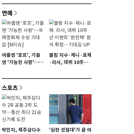
연예
여름엔 '호프', 가을
블핑 지수·제니·로제
엔 '가능한 사랑'…국
·리사, 데뷔 10주년
제영화제 수상 기대
이벤트 '완전체' 참석
감 [N이슈]
확정…기대감 UP
스포츠
박민지, 제주삼다수
'심판 성접대'가 끝 아