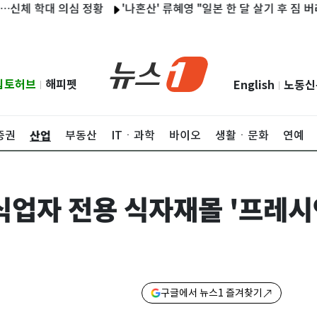
학대 의심 정황
'나혼산' 류혜영 "일본 한 달 살기 후 짐 버리기 
립토허브
해피펫
English
노동신
|
|
산업
증권
부동산
ITㆍ과학
바이오
생활ㆍ문화
연예
식업자 전용 식자재몰 '프레시
구글에서 뉴스1 즐겨찾기