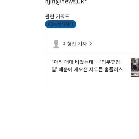
hjin@news1.kr
관련 키워드
CJ프레시웨이
이형진 기자
"아직 매대 비었는데"…'의무휴업
일' 때문에 재오픈 서두른 홈플러스