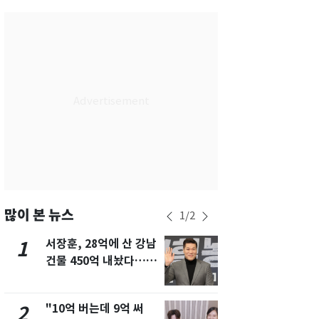
서울
32
℃
부산
29
℃
대구
30
℃
인천
31
℃
광주
30
℃
대전
28
℃
울산
28
℃
강릉
26
℃
많이 본 뉴스
1
/
2
제주
29
℃
서장훈, 28억에 산 강남
13호 태풍 '
1
6
건물 450억 내놨다…세
키나와·가고
후 차익 280억 '잭팟'
근…26만명
"10억 버는데 9억 써
"캐리비안 
2
7