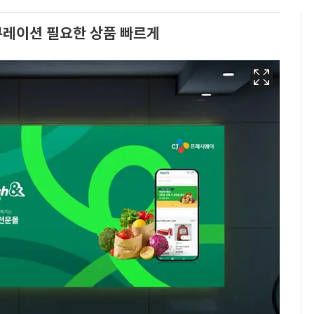
큐레이션 필요한 상품 빠르게
13호 태풍 '돌핀' 日오
6
키나와·가고시마현 접
근…26만명 대피령
"캐리비안 베이 여자 탈
7