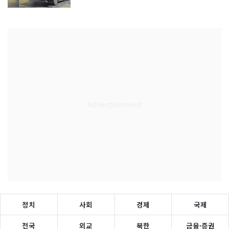
정치
사회
경제
국제
전국
외교
북한
금융·증권