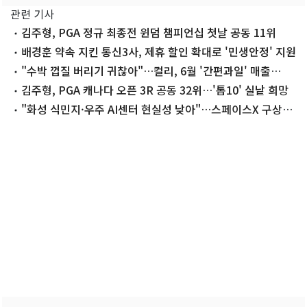
관련 기사
김주형, PGA 정규 최종전 윈덤 챔피언십 첫날 공동 11위
배경훈 약속 지킨 통신3사, 제휴 할인 확대로 '민생안정' 지원
"수박 껍질 버리기 귀찮아"…컬리, 6월 '간편과일' 매출
55%↑
김주형, PGA 캐나다 오픈 3R 공동 32위…'톱10' 실낱 희망
"화성 식민지·우주 AI센터 현실성 낮아"…스페이스X 구상
회의론