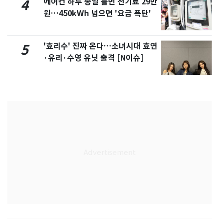
에어컨 하루 종일 틀면 전기료 29만
4
원…450kWh 넘으면 '요금 폭탄'
'효리수' 진짜 온다…소녀시대 효연
5
·유리·수영 유닛 출격 [N이슈]