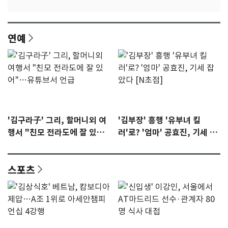
연예
'김구라子' 그리, 할머니외 여
'김부장' 흥행 '유부녀 킬
행서 "친모 전라도에 잘 있
러'로? '엄마' 공효진, 기세 잡
어"…유튜브서 언급
았다 [N초점]
스포츠