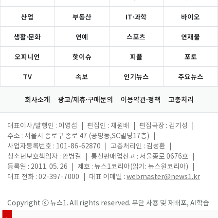
산업
부동산
IT·과학
바이오
생활·문화
연예
스포츠
연재물
오피니언
핫이슈
피플
포토
TV
속보
인기뉴스
주요뉴스
회사소개
광고/제휴·구매문의
이용약관·정책
고충처리
대표이사/발행인 : 이영섭
|
편집인 : 채원배
|
편집국장 : 김기성
|
주소 : 서울시 종로구 종로 47 (공평동,SC빌딩17층)
|
사업자등록번호 : 101-86-62870
|
고충처리인 : 김성환
|
청소년보호책임자 : 안병길
|
통신판매업신고 : 서울종로 0676호
|
등록일 : 2011. 05. 26
|
제호 : 뉴스1코리아(읽기: 뉴스원코리아)
|
대표 전화 : 02-397-7000
|
대표 이메일 :
webmaster@news1.kr
Copyright ⓒ 뉴스1. All rights reserved. 무단 사용 및 재배포, AI학습
활용 금지.