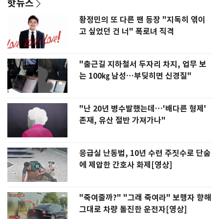
핫뉴스
황정민의 또 다른 팬 등장 "지독히 엮이
고 싶었던 건 너" 폭로녀 직격
"출근길 지하철서 두자리 차지, 업무 보
는 100㎏ 남성…부딪히면 신경질"
"난 20년 병수발했는데…'배다른 형제'
존재, 유산 절반 가져가나"
응급실 난동범, 10년 수련 주짓수로 단숨
에 제압한 간호사 화제[영상]
"죽여줄까?" "그래 죽여라" 보행자 향해
그대로 차량 돌진한 운전자[영상]