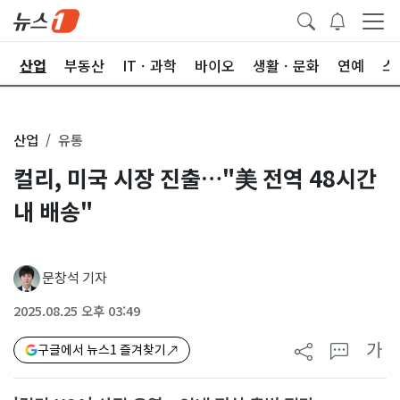
권
산업
부동산
ITㆍ과학
바이오
생활ㆍ문화
연예
스
산업
유통
컬리, 미국 시장 진출…"美 전역 48시간
내 배송"
문창석 기자
2025.08.25 오후 03:49
가
구글에서 뉴스1 즐겨찾기