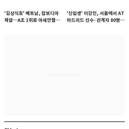
'김상식호' 베트남, 캄보디아
'신입생' 이강인, 서울에서 AT
제압…A조 1위로 아세안챔피
마드리드 선수·관계자 80명
언십 4강행
식사 대접