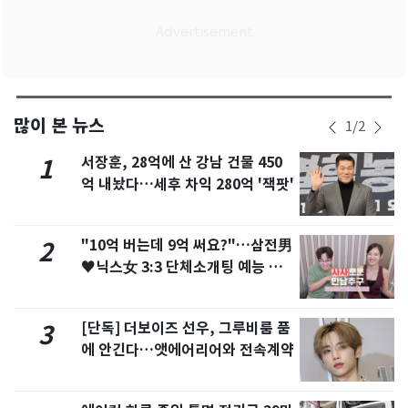
많이 본 뉴스
1
/
2
서장훈, 28억에 산 강남 건물 450
1
억 내놨다…세후 차익 280억 '잭팟'
"10억 버는데 9억 써요?"…삼전男
2
♥닉스女 3:3 단체소개팅 예능 화
제
[단독] 더보이즈 선우, 그루비룸 품
3
에 안긴다…앳에어리어와 전속계약