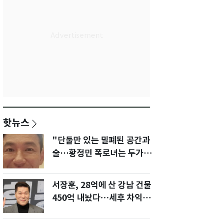
핫뉴스
"단둘만 있는 밀폐된 공간과
술…황정민 폭로녀는 두가지
에 집착했다"
서장훈, 28억에 산 강남 건물
450억 내놨다…세후 차익
280억 '잭팟'