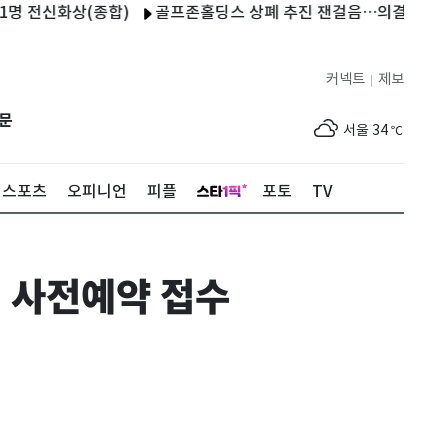
신화상(종합)
골프존홀딩스 상폐 추진 잰걸음…의결권 주식 85.2
커넥트
제보
|
제주
30
℃
문
서울
34
℃
부산
31
℃
스포츠
오피니언
피플
포토
TV
대구
34
℃
인천
34
℃
업 사전예약 접수
광주
35
℃
대전
35
℃
울산
31
℃
강릉
29
℃
제주
30
℃