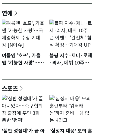
연예
여름엔 '호프', 가을
블핑 지수·제니·로제
엔 '가능한 사랑'…국
·리사, 데뷔 10주년
제영화제 수상 기대
이벤트 '완전체' 참석
감 [N이슈]
확정…기대감 UP
스포츠
'심판 성접대'가 끝 아
'심정지 대응' 모의 훈