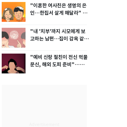
"이혼한 여사친은 생명의 은
인…한집서 살게 해달라" 남
편 요구에 '절망'
"내 '치부'까지 시모에게 보
고하는 남편…집이 감옥 같
다" 아내 고통
"예비 신랑 절친이 전신 먹물
문신, 해외 도피 준비"…예비
신부 '혼란'