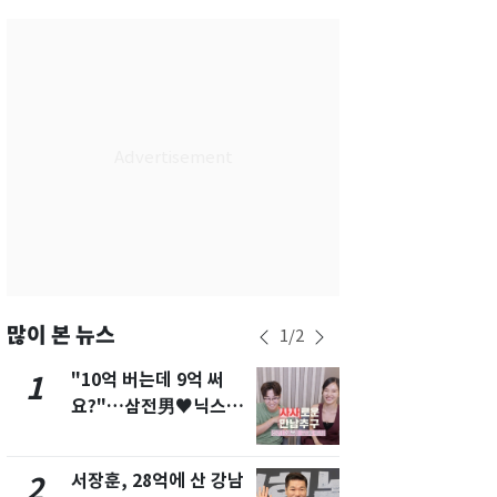
서울
34
℃
부산
31
℃
대구
34
℃
인천
34
℃
광주
35
℃
대전
35
℃
울산
31
℃
강릉
29
℃
많이 본 뉴스
1
/
2
제주
30
℃
"10억 버는데 9억 써
美 상원 클
1
6
요?"…삼전男♥닉스女
리 난항…민
3:3 단체소개팅 예능 화
·AML 보완
제
서장훈, 28억에 산 강남
내일 수도권
2
7