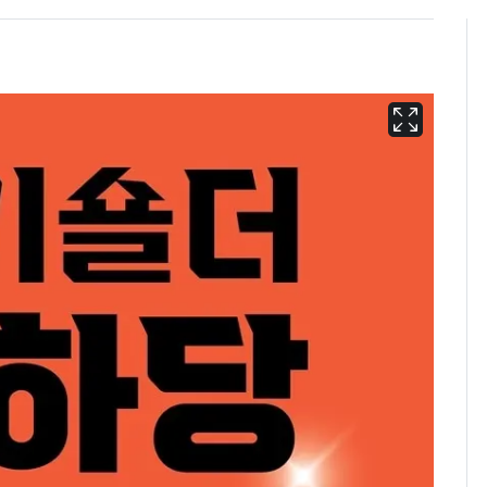
美 상원 클래리티법 처
6
리 난항…민주당 "윤리
·AML 보완 우선"
내일 수도권 극한폭염
7