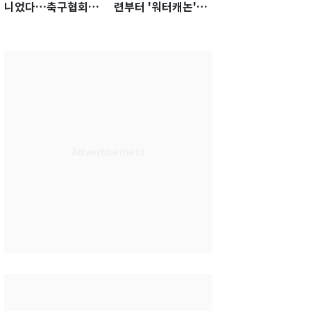
니었다…축구협회장
련부터 '워터캐논'까
출장에 부인 3회 동반
지 준비…쉼 없는 K
'펑펑'
리그