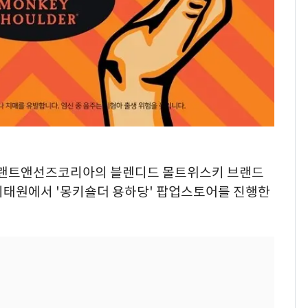
엄그랜트앤선즈코리아의 블렌디드 몰트위스키 브랜드
이태원에서 '몽키숄더 용하당' 팝업스토어를 진행한