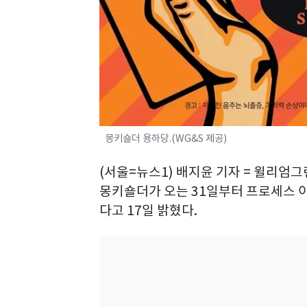
몽키숄더 용하당.(WG&S 제공)
(서울=뉴스1) 배지윤 기자 = 윌리
몽키숄더가 오는 31일부터 프로세스 
다고 17일 밝혔다.