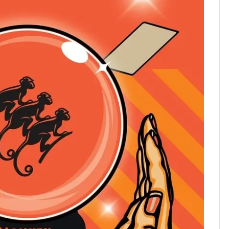
'절정'…주말 비로 주
춤, 다음주도 36도 '찜
통'
[속보] 프로야구, 이번
8
주말까지 '올 스톱'…다
음 주 재개
안 팔면 보유세, 팔면 양
9
도세…강남 고령 1주택
자 '진퇴양난'
AI로 지역·필수의료 공
10
백 메운다…의료기기 시
장 '대전환' 기대감