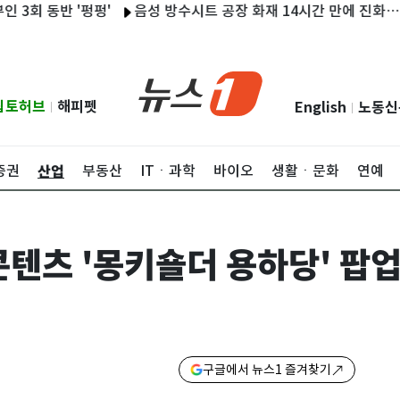
반 '펑펑'
음성 방수시트 공장 화재 14시간 만에 진화…1명 전
립토허브
해피펫
English
노동신
|
|
산업
증권
부동산
ITㆍ과학
바이오
생활ㆍ문화
연예
콘텐츠 '몽키숄더 용하당' 팝
구글에서 뉴스1 즐겨찾기