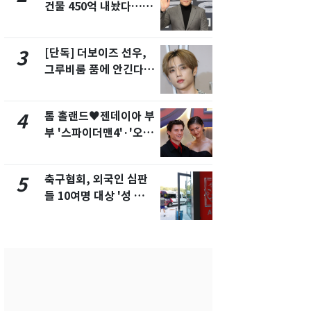
건물 450억 내놨다…세
'절정'…주말
후 차익 280억 '잭팟'
춤, 다음주도 
통'
[단독] 더보이즈 선우,
[속보] 프로
3
8
그루비룸 품에 안긴다…
주말까지 '올
앳에어리어와 전속계약
음 주 재개
톰 홀랜드♥젠데이아 부
안 팔면 보유
4
9
부 '스파이더맨4'·'오디
도세…강남 
세이'로 극장 장악
자 '진퇴양난
축구협회, 외국인 심판
AI로 지역·
5
10
들 10여명 대상 '성 접
백 메운다…
대' 의혹…월드컵·올림
장 '대전환'
픽 예선 등