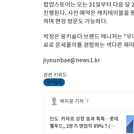
팝업스토어는 오는 31일부터 다음 달 2
진행된다. 사전 예약은 캐치테이블을 통
하며 현장 방문도 가능하다.
박정은 몽키숄더 브랜드 매니저는 "무더
료로 운세풀이를 경험하는 색다른 재미
jiyounbae@news1.kr
관련 키워드
몽키숄더
배지윤 기자
인도·카자흐 성장 효과 톡톡…롯데
웰푸드, 2분기 영업익 89%↑(상
보)