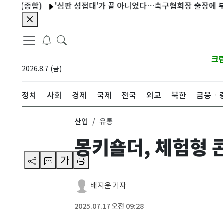
종합)
'심판 성접대'가 끝 아니었다…축구협회장 출장에 부인 3회 동
크
2026.8.7 (금)
정치
사회
경제
국제
전국
외교
북한
금융ㆍ
산업
유통
몽키숄더, 체험형 
가
배지윤 기자
2025.07.17 오전 09:28