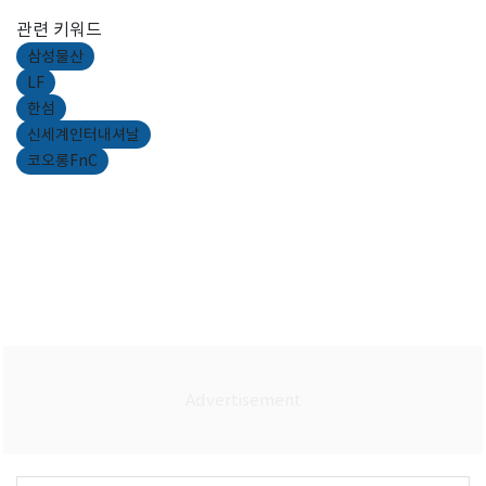
관련 키워드
삼성물산
LF
한섬
신세계인터내셔날
코오롱FnC