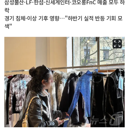
삼성물산·LF·한섬·신세계인터·코오롱FnC 매출 모두 하
락
경기 침체·이상 기후 영향…"하반기 실적 반등 기회 모
색"