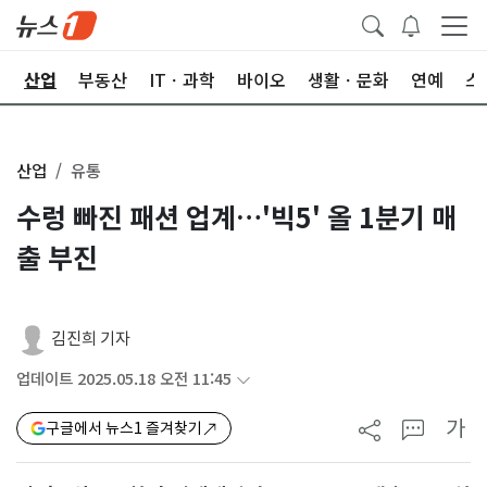
권
산업
부동산
ITㆍ과학
바이오
생활ㆍ문화
연예
스
산업
유통
수렁 빠진 패션 업계…'빅5' 올 1분기 매
출 부진
김진희 기자
업데이트 2025.05.18 오전 11:45
가
구글에서 뉴스1 즐겨찾기