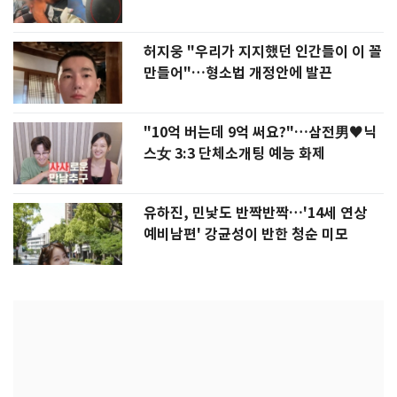
허지웅 "우리가 지지했던 인간들이 이 꼴
만들어"…형소법 개정안에 발끈
"10억 버는데 9억 써요?"…삼전男♥닉
스女 3:3 단체소개팅 예능 화제
유하진, 민낯도 반짝반짝…'14세 연상
예비남편' 강균성이 반한 청순 미모