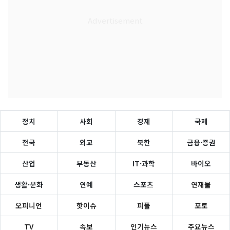
정치
사회
경제
국제
전국
외교
북한
금융·증권
산업
부동산
IT·과학
바이오
생활·문화
연예
스포츠
연재물
오피니언
핫이슈
피플
포토
TV
속보
인기뉴스
주요뉴스