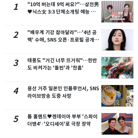
"10억 버는데 9억 써요?"…삼전男
1
♥닉스女 3:3 단체소개팅 예능 화
제
"배우계 기강 잡아달라"…'4년 공
2
백' 수애, SNS 오픈·프로필 공개
화제
태풍도 "거긴 너무 뜨거워"…한반
3
도 비켜가는 '돌핀'과 '찬홈'
용산 거주 일본인 인플루언서, SNS
4
라이브방송 도중 사망
톰 홀랜드♥젠데이아 부부 '스파이
5
더맨4'·'오디세이'로 극장 장악