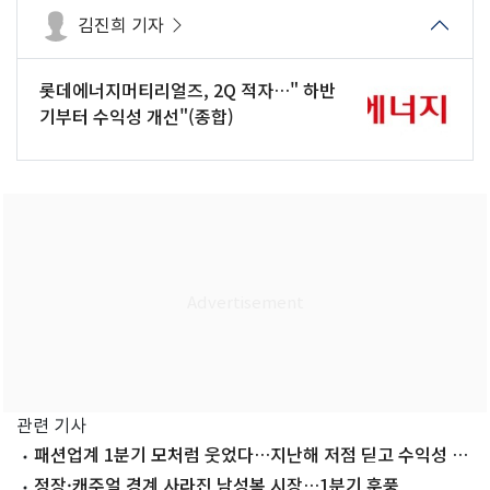
김진희 기자
롯데에너지머티리얼즈, 2Q 적자…" 하반
기부터 수익성 개선"(종합)
관련 기사
패션업계 1분기 모처럼 웃었다…지난해 저점 딛고 수익성 회
복
정장·캐주얼 경계 사라진 남성복 시장…1분기 훈풍