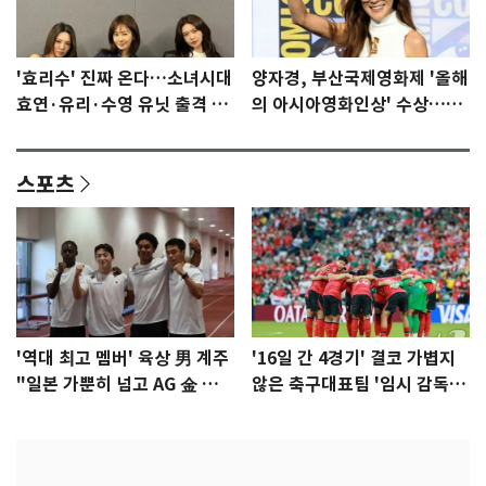
'효리수' 진짜 온다…소녀시대
양자경, 부산국제영화제 '올해
효연·유리·수영 유닛 출격 [N
의 아시아영화인상' 수상…15
이슈]
년만에 부산 온다
스포츠
'역대 최고 멤버' 육상 男 계주
'16일 간 4경기' 결코 가볍지
"일본 가뿐히 넘고 AG 金 따겠
않은 축구대표팀 '임시 감독'
다"
무게