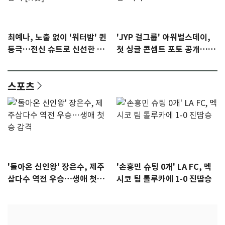
최예나, 노출 없이 '워터밤' 퀸
'JYP 걸그룹' 아워벌스데이,
등극…전신 슈트로 신선한 충
첫 싱글 콘셉트 포토 공개…청
격 [N샷]
량·키치
스포츠
'돌아온 신인왕' 장은수, 제주
'손흥민 슈팅 0개' LA FC, 멕
삼다수 역전 우승…생애 첫승
시코 팀 톨루카에 1-0 진땀승
감격