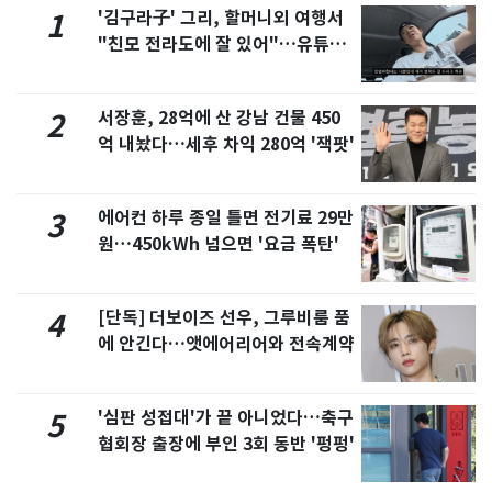
'김구라子' 그리, 할머니외 여행서
1
"친모 전라도에 잘 있어"…유튜브
서 언급
서장훈, 28억에 산 강남 건물 450
2
억 내놨다…세후 차익 280억 '잭팟'
에어컨 하루 종일 틀면 전기료 29만
3
원…450kWh 넘으면 '요금 폭탄'
[단독] 더보이즈 선우, 그루비룸 품
4
에 안긴다…앳에어리어와 전속계약
'심판 성접대'가 끝 아니었다…축구
5
협회장 출장에 부인 3회 동반 '펑펑'