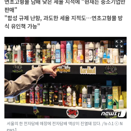
연초고형물 담배 낮은 세율 지적에 "현재는 중소기업만
판매"
"합성 규제 난항, 과도한 세율 지적도…연초고형물 방
식 유인책 가능"
서울의 한 전자담배 매장에 전자담배 액상이 진열돼 있다. /뉴스1 ⓒ N
ews1