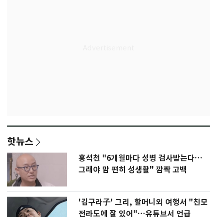
핫뉴스
홍석천 "6개월마다 성병 검사받는다…
그래야 맘 편히 성생활" 깜짝 고백
'김구라子' 그리, 할머니외 여행서 "친모
전라도에 잘 있어"…유튜브서 언급