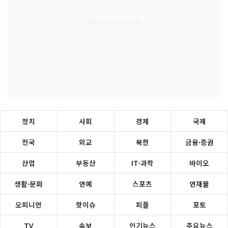
정치
사회
경제
국제
전국
외교
북한
금융·증권
산업
부동산
IT·과학
바이오
생활·문화
연예
스포츠
연재물
오피니언
핫이슈
피플
포토
TV
속보
인기뉴스
주요뉴스