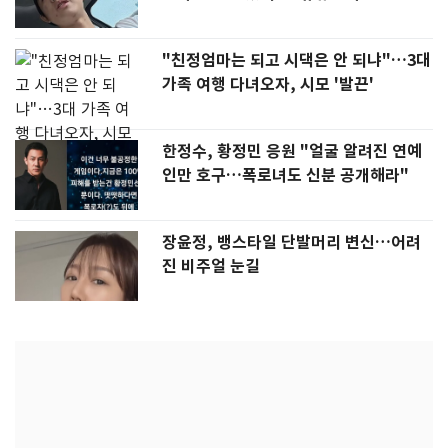
"친정엄마는 되고 시댁은 안 되냐"…3대
가족 여행 다녀오자, 시모 '발끈'
한정수, 황정민 응원 "얼굴 알려진 연예
인만 호구…폭로녀도 신분 공개해라"
장윤정, 뱅스타일 단발머리 변신…어려
진 비주얼 눈길