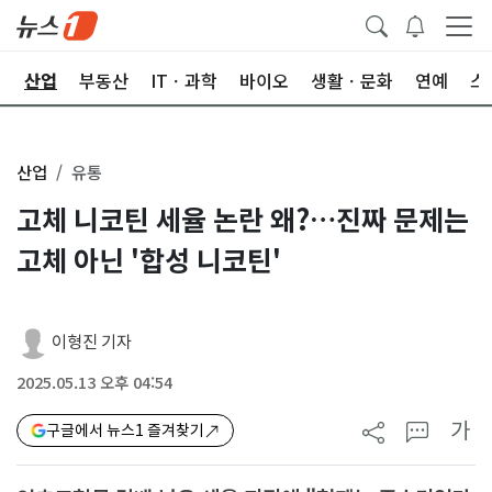
권
산업
부동산
ITㆍ과학
바이오
생활ㆍ문화
연예
스
산업
유통
고체 니코틴 세율 논란 왜?…진짜 문제는
고체 아닌 '합성 니코틴'
이형진 기자
2025.05.13 오후 04:54
가
구글에서 뉴스1 즐겨찾기